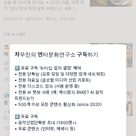
오늘 밤 10시에 만나요. ※ 2022 가을 '오픈 토
크' 일정 안내 회차 날짜 카테고리 내용 1
09.05. 트렌드 토크 뉴진스는 왜 인기가 많을
2022.09.12
·
📢 Notice
·
멤버십
·
조회 2.2K
까? (feat. 팝업스토어) 2 09.12. 멤버십 총회
다른 뉴스레터
🙇 8월 세션 재공지 | 중국 Z세대는 무엇
에 꽂히고, 어디에 돈을 쓸까?
차우진의 엔터문화연구소 구독하기
[뉴타입 컬쳐 클럽] 8월 모임 취소 및 대체 세
1️⃣ 유료 구독 '뉴타입 컬처 클럽' 혜택
션 안내. 유료 멤버십 [뉴타입 컬처 클럽]은 매
• 전용 단톡방 (오프 모임 및 다양한 업계 네트워킹)
달 마지막 주에 게스트를 초대해 온라인 세션을
2025.08.26
·
📢 Notice
·
멤버십
·
조회 3.76K
• 전용 자료실 (글로벌 미디어 산업 리포트)
진행합니다. 원래 진행하려던 8월 세션이 운영
• 전용 디스코드 접속 (시범 운영 중)
상의 문제로 취소되었기 때문에, 이번에는 게스
• 전용 AI 챗봇 사용 (예: 케이팝의 BM은? AI 음악
트
🌎LA에서는 'K-POP 생일 카페'가 유행
트렌드는?)
중
• 500개 이상 모든 콘텐츠 활성화 (since 2020)
+ 빌보드 차이나, 소니뮤직, 샌프란시스코의 이
2️⃣ 무료 구독
민 2세대의 라이프스타일에 대하여. 1. 빌보드
• 음악산업단톡방 초대 (1800명+)
차이나, 텐센트 뮤직 엔터테인먼트 그룹과 파트
2022.09.02
·
📊 Research
·
조회 3.52K
• 무료 콘텐츠 (인터뷰, 에세이 등)
너십 | 빌보드닷컴 SUBJECT: 빌보드는 8월
초 '빌보드 차이나'를 론칭했고, 8월 31일에는