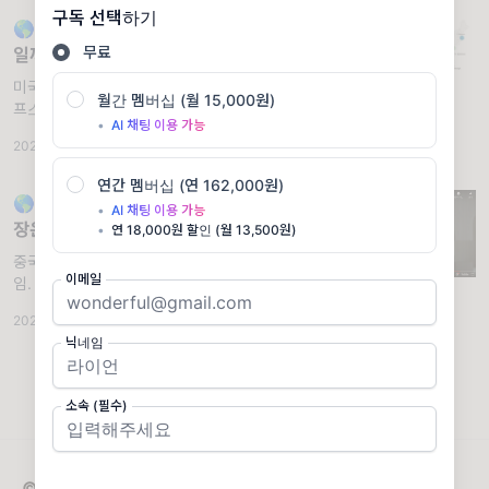
구독 선택하기
텐센트 뮤직 엔터테인먼
🌎Z세대가 가장 많은 미국 도시는 어디
무료
일까?
미국 Z세대 스터디 | 미국 도시, 팝 컬쳐, 라이
월간 멤버십 (월 15,000원)
프스타일 그리고 한국의 Z세대. 📀음악/콘텐
•
AI 채팅 이용 가능
츠 산업의 글로벌 트렌드를 주요 키워드로 정리
2023.07.04
·
📊 Research
·
조회 3.2K
합니다.🌏 1. Z세대를 위한 최고의 미국 도시
는? 중서부 도시들을 주목하세요 |
연간 멤버십 (연 162,000원)
commercialcafe(06.29) [
🌎트렌드 | 코로나 이후의 중국 음악 시
•
AI 채팅 이용 가능
장은?
•
연 18,000원 할인 (월 13,500원)
중국의 경제 전망 및 텐센트 뮤직, 틱톡의 움직
이메일
임. 📀음악/콘텐츠 산업의 글로벌 트렌드를 정
리합니다.🌏 1. 2023년 중국 경제 전망 |
2023.01.13
·
📊 Research
·
조회 3.48K
KOTRA (2023.01.02) SUMMARY 전망 1. 서
닉네임
비스 소비 중심으로 전체 소매판
소속 (필수)
© 2026 차우진의 엔터문화연구소