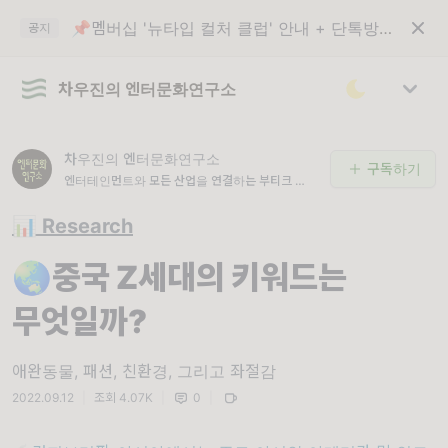
📌멤버십 '뉴타입 컬처 클럽' 안내 + 단톡방 입장 코드
공지
차우진의 엔터문화연구소
차우진의 엔터문화연구소
구독하기
엔터테인먼트와 모든 산업을 연결하는 부티크 연구
소
📊 Research
🌏중국 Z세대의 키워드는
무엇일까?
애완동물, 패션, 친환경, 그리고 좌절감
2022.09.12
|
조회 4.07K
|
0
|