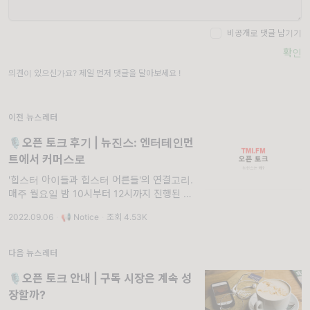
비공개로 댓글 남기기
확인
의견이 있으신가요? 제일 먼저 댓글을 달아보세요 !
이전 뉴스레터
🎙오픈 토크 후기 | 뉴진스: 엔터테인먼
트에서 커머스로
'힙스터 아이들과 힙스터 어른들'의 연결고리.
매주 월요일 밤 10시부터 12시까지 진행된 오
픈 토크 요약본입니다. 첫번째 오픈 토크의 주
2022.09.06
·
📢 Notice
·
조회 4.53K
제는 '뉴진스'였고요, 30명이 모였습니다. 자기
소개없이 바로 본론부터 시작했습니다.
다음 뉴스레터
🎙오픈 토크 안내 | 구독 시장은 계속 성
장할까?