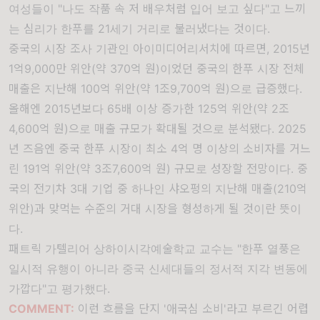
여성들이 "나도 작품 속 저 배우처럼 입어 보고 싶다"고 느끼
는 심리가 한푸를 21세기 거리로 불러냈다는 것이다.
중국의 시장 조사 기관인 아이미디어리서치에 따르면, 2015년
1억9,000만 위안(약 370억 원)이었던 중국의 한푸 시장 전체
매출은 지난해 100억 위안(약 1조9,700억 원)으로 급증했다.
올해엔 2015년보다 65배 이상 증가한 125억 위안(약 2조
4,600억 원)으로 매출 규모가 확대될 것으로 분석됐다. 2025
년 즈음엔 중국 한푸 시장이 최소 4억 명 이상의 소비자를 거느
린 191억 위안(약 3조7,600억 원) 규모로 성장할 전망이다. 중
국의 전기차 3대 기업 중 하나인 샤오펑의 지난해 매출(210억
위안)과 맞먹는 수준의 거대 시장을 형성하게 될 것이란 뜻이
다.
패트릭 가텔리어 상하이시각예술학교 교수는 "한푸 열풍은
일시적 유행이 아니라 중국 신세대들의 정서적 지각 변동에
가깝다"고 평가했다.
COMMENT:
이런 흐름을 단지 '애국심 소비'라고 부르긴 어렵