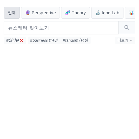
전체
🔮 Perspective
🧬 Theory
🔬 Icon Lab
📊 R
#인터뷰
#business (148)
#fandom (146)
더보기
#column (102)
#tech (91)
#AI (87)
#IP (80)
#kpop (74)
#interview (66)
#고민상담소 (50)
#creator (45)
#Business (42)
#report (41)
#뉴타입컬처클럽 (38)
#KPOP (34)
#Immersive (21)