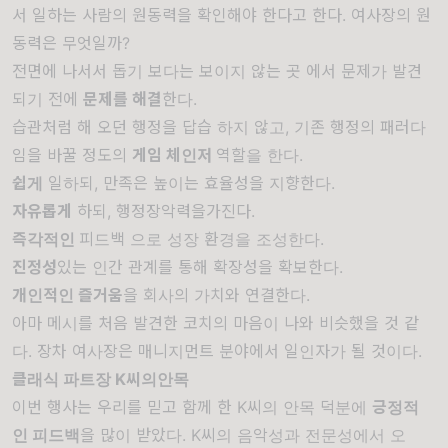
서
일하는
사람의
원동력을
확인해야
한다고
한다
.
여사장의
원
동력은
무엇일까
?
전면에
나서서
돕기 보다는
보이지
않는
곳 에서
문제가
발견
되기
전에
문제를
해결
한다
.
습관처럼
해
오던
행정을
답습 하지
않고
,
기존
행정의 패러다
임을 바꿀
정도의
게임
체인저
역할을
한다
.
쉽게
일하되
,
만족은
높이는
효율성을
지향한다
.
자유롭게
하되
,
행정
장악력을
가진다
.
즉각적인
피드백 으로
성장
환경을
조성한다
.
진정성
있는
인간 관계를
통해
확장성을
확보한다
.
개인적인
즐거움
을
회사의
가치와
연결한다
.
아마
메시를
처음
발견한
코치의
마음이
나와
비슷했을
것
같
다
.
장차
여사장은
매니지먼트
분야에서
일인자가
될
것이다.
클래식
파트장
K
씨의
안목
이번
행사는
우리를
믿고
함께
한
K
씨의
안목
덕분에
긍정적
인
피드백
을
많이
받았다
. K
씨의
음악성과
전문성에서
오