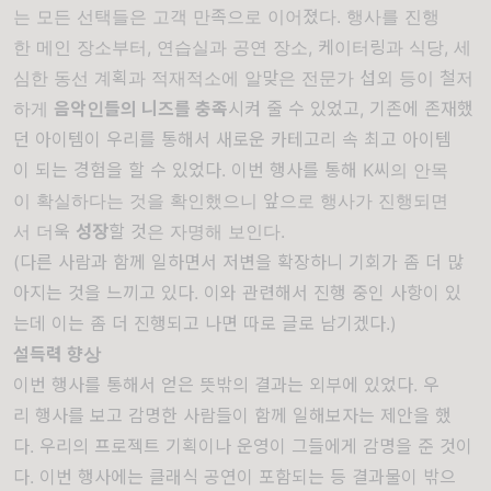
는
모든
선택들은
고객
만족으로
이어졌다
.
행사를
진행
한
메인
장소부터
,
연습실과
공연
장
소
,
케이터링과
식당
,
세
심한
동선
계획과
적재적소에
알맞은
전문가
섭외
등이
철저
하게
음악인들의
니즈를
충족
시켜
줄
수
있었고
,
기존에
존재했
던
아이템이
우리를
통해서
새로운
카테고리
속
최고
아이템
이
되는
경험을
할
수
있었다
.
이번
행사를
통해
K
씨의
안목
이
확실하다는
것을
확인했으니
앞으로
행사가
진행되면
서
더욱
성장
할
것은
자명해
보인다
.
(다른
사람과
함께
일하면서
저변을
확장하니
기회가
좀
더
많
아지는
것을
느끼고
있다
.
이와
관련해서
진행
중인
사항이
있
는데
이는
좀
더
진행되고
나면
따로
글로
남기겠다
.)
설득력 향상
이번
행사를
통해서
얻은
뜻밖의
결과는
외부에
있었다
.
우
리
행사를
보고
감명한
사람들이
함께
일해보자는
제안을
했
다
.
우리의
프로젝트
기획이나
운영이
그들에게
감명을
준
것이
다
.
이번
행사에는
클래식
공연이
포함되는
등
결과물이
밖으