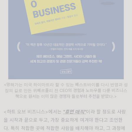
<망해가는 미국 하이마트라 할 수 있는 베스트바이를 다시 번영과 성
장의 길로 만든 위베르졸리 전 CEO의 경험과 노하우를 다룬 비즈니스
책으로 원서는 이미 많은 경영자 들로부터 추천을 받았다.>
<
하트
오브
비즈니스
>
에서는
"
휴먼
매직
"
이라
할
정도로
사람
을
시작과
끝으로
두고
,
가장
중요하게
여겨야
한다고
조언한
다
.
특히
적합한
곳에
적합한
사람을
배치해야
하고
,
그
과정에