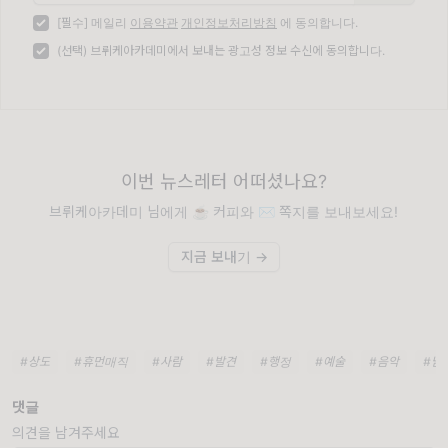
[필수] 메일리
이용약관
개인정보처리방침
에 동의합니다.
(선택) 브뤼케아카데미에서 보내는 광고성 정보 수신에 동의합니다.
이번 뉴스레터 어떠셨나요?
브뤼케아카데미 님에게 ☕️ 커피와 ✉️ 쪽지를 보내보세요!
지금 보내기 →
#상도
#휴먼매직
#사람
#발견
#행정
#예술
#음악
#남
댓글
의견을 남겨주세요