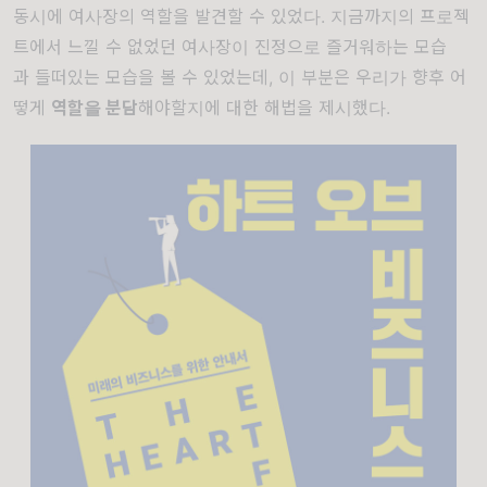
동시에
여사장의
역할을
발견할
수
있었다
.
지금까지의
프로젝
트에서
느낄
수
없었던
여사장이
진정으로
즐거워하는
모습
과
들떠있는
모습을
볼
수
있었는데
,
이
부분은
우리가
향후
어
떻게
역할을
분담
해야할지에
대한
해법을
제시했다
.