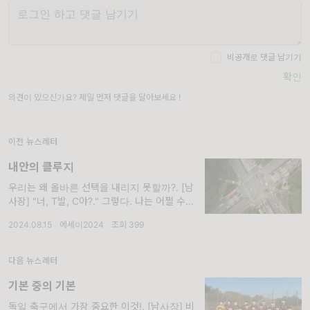
비공개로 댓글 남기기
확인
의견이 있으신가요? 제일 먼저 댓글을 달아보세요 !
이전 뉴스레터
내안의 클루지
우리는 왜 올바른 선택을 내리지 못할까?. [남
사장] "너, T발, C야?." 그렇다. 나는 어쩔 수
없는 T다. 그것도 대문자로 트리플T라는 평가
2024.08.15
·
에세이2024
·
조회 399
가 많다. 아주 차갑게, 이성적으로만 이야기를
듣고 해석하고 이야기를 하는데
다음 뉴스레터
기본 중의 기본
독일 축구에서 가장 중요한 이것!. [남사장] 비