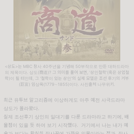
<상도>는 MBC 창사 40주년을 기념해 50부작으로 만든 대하드라마
의 제목이다. 상도(商道)? 그 의미를 풀어 보면, '상인철학'(혹은 상업철
학)이 될 터인데, 그 '철학이 있는 상인'의 실제 모델은 조선 후기의 거부
(巨富) 임상옥(1779∼1855)이다. 사진출처 나무위키.
최근 유투브 알고리즘에 이상하게도 아주 예전 사극드라마
상도가 올라왔다.
실제 조선후기 상인의 일대기를 다룬 드라마라고 하기에,
배
울점이
있을 듯 하여 보기 시작했다.
거기에서 나는 내가 예
술가 보다는 확실히 장사꾼에 가까운 인물이라는 점과,
장사