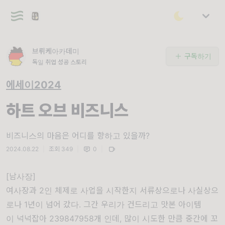
브뤼케아카데미
구독하기
독일 취업 성공 스토리
에세이2024
하트 오브 비즈니스
비즈니스의 마음은 어디를 향하고 있을까?
2024.08.22
|
조회 349
|
0
|
[남사장]
여사장과
2
인
체제로
사업을
시작한지
서류상으로나
사실상으
로나
1
년이
넘어
갔다
.
그간
우리가
건드리고
맛본
아이템
이
넉넉잡아
239847958
개
인데
,
많이
시도한
만큼
중간에
꼬