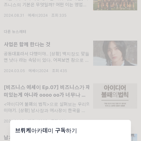
즈니스의 기본은 무엇일까? 어떤 이는 영업이
라 하고, 어떤 이는 고객이라 하고, 또 어떤 이
2024.08.31
·
에세이2024
·
조회 335
는 아이템 또는 돈이라고 한다. 비즈니스는 복
합예술의 결정체라 기본이 딱 하
다른 뉴스레터
사업은 함께 한다는 것
공동대표라서 다행이야.. [상황] 백지장도 맞들
면 낫다 라는 속담이 있다. 어찌보면 참으로 백
지장 같은 남사장과 여사장이다. 특별한 재주가
2024.03.05
·
에세이2024
·
조회 435
있는 것도 아니고, 돈을 벌어 본 경험이 있는것
도 아니고, 재벌
[비즈니스 에세이 Ep.07] 비즈니스가 재
미있는게 아니라 oooo oo가 너무나 재
미있다.
<아이디어 불패의 법칙>으로 살펴보는 우리의
이야기. [상황] 남사장과 여사장이 한국을 방문
하기 전으로 잠깐 거슬러 올라가 보자. 우리 에
2024.01.05
·
에세이2023
·
조회 330
그 파트너스는 여러번 이야기 했지만 여사장과
남사장은 독일에서, A씨와 B씨는 한국에서 창
브뤼케아카데미 구독하기
업을
남자한테 참 좋은데 설명할 방법이 없네