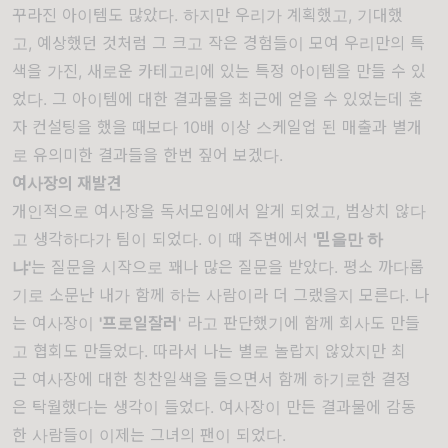
꾸라진
아이템도
많았다
.
하지만
우리가
계획했고
,
기대했
고
,
예상했던
것처럼
그
크고
작은
경험들이
모여
우리만의
특
색을
가진
,
새로운
카테고리에
있는
특정
아이템을
만들
수
있
었다
.
그
아이템에
대한
결과물을
최근에
얻을
수
있었는데
혼
자
컨설팅을
했을
때보다
10
배
이상
스케일업
된
매출과
별개
로
유의미한
결과들을
한번
짚어
보겠다
.
여사장의 재발견
개인적으로
여사장을
독서모임에서
알게
되었고
,
범상치
않다
고
생각하다가
팀이
되었다
.
이
때
주변에서
'
믿을만
하
냐
'
는
질문을
시작으로
꽤나
많은
질문을
받았다
.
평소
까다롭
기로
소문난
내가
함께
하는
사람이라
더
그랬을지
모른다
.
나
는
여사장이
'
프로일잘러
'
라고
판단했기에
함께
회사도
만들
고
협회도
만들었다
.
따라서
나는
별로
놀랍지
않았지만
최
근
여사장에
대한
칭찬일색을
들으면서
함께
하기로한
결정
은
탁월했다는
생각이
들었다
.
여사장이
만든
결과물에
감동
한
사람들이
이제는
그녀의
팬이
되었다
.