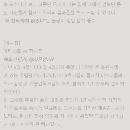
로
드러나다
보니
그동안
우리가
하는
일에
대해서
말로만
듣
던
사람들이
실제로
우리의
결과물을
보고
느낄
수
있었다
.
"
왜
진작하지
않았냐
"
는
불평이
정말
듣기
좋다
.
[여사장]
아티스트
vs
장사꾼
예술가인가, 장사꾼인가?
지난 8월 4일부터 8월 9일까지 독일
니더작센
주
볼펜뷔텔
에
있는 주립음악아카데미에서 4박 5일의 클래식 마스터클래
스가 열렸다. 예술감독
K님과
우리 협회가 1년 전부터 준비한
작업이다.
말 그대로 무릎만 꿇지 않았을 뿐인지 1년여간 사정 사정하
며
데트몰트
음대의 알프레도 교수님을 섭외한 예술감독님의
노력과, 필요한 행정 업무를 최대한 지원했던 협회의 시너지
가 제대로 발휘 된 행사였다.