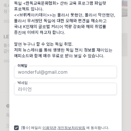
독일 <한독교육문화협회> 산하 교육 프로그램 파일럿
혹시 30대 이상이신가요? . [상황] "남자한테
프로젝트 입니다.
참 좋은데 설명할 방법이 없네." 한때 광고시장
<<브뤼케아카데미>>는 몰라서 못했던, 몰라서 막연했던,
을 휩쓸던 산수유 광고문구다. (이거 알면 30
몰라서 무서웠던 독일에 대한 오해와 편견을 해소하고
2024.03.17
·
에세이2023
·
조회 2.14K
대 이상일듯.) 당시에 생소했던 산수유에 대한
국내 K인재의 글로벌 커리어 역량 강화와 해외 취업률
효능을 이 카피라이트
증진에 이바지 하고자 합니다.
LEVEL UP
알면 누구나 할 수 있는 독일 취업.
둘이서 했을 때도 좋았지만 셋이서 해도 좋을거
저희 뉴스레터를 통해 생생한 독일 현지 정보를 재미있는
같다. [남사장] 시간을 효율적으로 사용할 수
있고, 시스템을 만들 수 있고, 다양한 것을 동시
2024.09.19
·
에세이2024
·
조회 378
에 할 수 있도록 만들어 주는 마법과 같은 성공
이메일
의 핵심 요소 >>위임<<. 하지만 막상 일을
닉네임
© 2026 브뤼케아카데미
독일 취업 성공 스토리
[필수] 메일리
이용약관
개인정보처리방침
에 동의합니다.