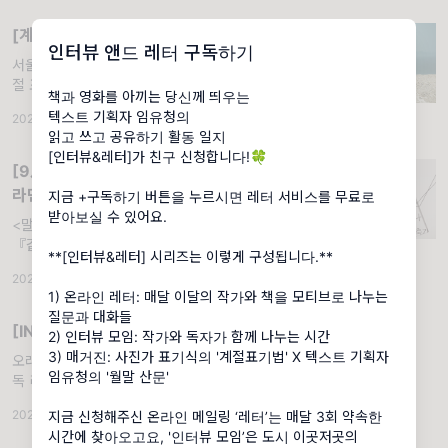
[계절 표기법 X 월말 산문] 2026-6月
인터뷰 앤드 레터 구독하기
서울과 제주, 로즈힙과 꽃다발. ↑표기식의 계
절 표기법↑ -
책과 영화를 아끼는 당신께 띄우는
텍스트 기획자 임유청의
2026.06.29
·
조회 333
읽고 쓰고 공유하기 활동 일지
[인터뷰&레터]가 친구 신청합니다!🍀
[9月 1日] 그러니 이 책이 한 편의 영화
라면🪟
지금 +구독하기 버튼을 누르시면 레터 서비스를 무료로
받아보실 수 있어요.
<말하는 건축가> 정재은 감독의 예술 에세이
『같이 그리는 초상화처럼』. [인터뷰&레터]는
**[인터뷰&레터] 시리즈는 이렇게 구성됩니다.**
책과 영화를 아끼는 구독자 님께 띄우는 텍스트
2025.09.01
·
조회 661
기획자 임유청의 ‘읽고 쓰고 공유하기’ 활동 일
1) 온라인 레터: 매달 이달의 작가와 책을 모티브로 나누는
지입니다. 온라인 레터 서비스를 통해 텍스트
질문과 대화들
사이에서 건져 올린
[INTRO] 쑥스러운 마음들과🍀
2) 인터뷰 모임: 작가와 독자가 함께 나누는 시간
3) 매거진: 사진가 표기식의 '계절표기법' X 텍스트 기획자
오래가는 사이가 되고 싶어요.. “최근에 영화 감
임유청의 '월말 산문'
독 리처드 링클레이터를 찍은 다큐를 봤다. 기
억에 남는 말. 이야기는 하나의 평행 우주라는
2025.04.15
·
조회 560
·
댓글 4
지금 신청해주신 온라인 메일링 ‘레터’는 매달 3회 약속한
거다. 모든 사람은 자신만의 이야기를 가지고
시간에 찾아오고요, '인터뷰 모임’은 도시 이곳저곳의
있으니, 같은 시공간을 견디