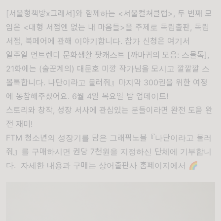
[서울형책방x그래서]와 함께하는 <서울컬쳐클럽>, 두 번째 모
임은 <대형 서점엔 없는 내 마음들>을 주제로 독립출판, 독립
서점, 북페어에 관해 이야기합니다.
참가 신청은 여기서
일주일 언트렌디 문화생활 팟캐스트 [까마귀의 모음: 스몰톡],
21화에는 (술꾼계의) 대문호 미깡 작가님을 모시고 깔깔깔 스
몰톡합니다. 나단이라고 불러줘』마지막 300권을 위한 여정
에 동참해주셨어요. 6월 4일 목요일 밤 업데이트!
스토리와 창작, 성장 서사에 관심있는 분들이라면 완전 도움 완
전 재미!
FTM 청소년의 성장기를 담은 그래픽노블『나단이라고 불러
줘』를 구매하시면 권당 7천원을 지정하신 단체에 기부합니
다.
자세한 내용과 구매는 상어출판사 홈페이지에서 🌈