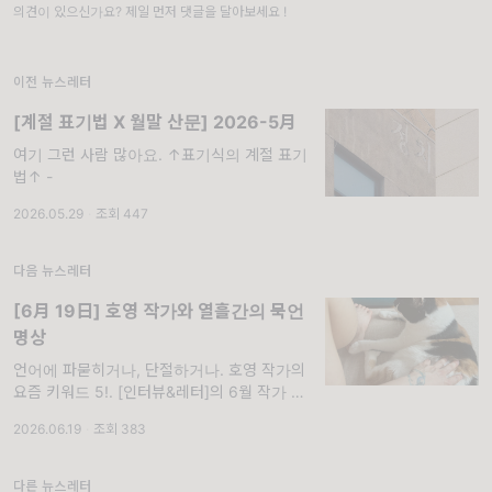
의견이 있으신가요? 제일 먼저 댓글을 달아보세요 !
이전 뉴스레터
[계절 표기법 X 월말 산문] 2026-5月
여기 그런 사람 많아요. ↑표기식의 계절 표기
법↑ -
2026.05.29
·
조회 447
다음 뉴스레터
[6月 19日] 호영 작가와 열흘간의 묵언
명상
언어에 파묻히거나, 단절하거나. 호영 작가의
요즘 키워드 5!. [인터뷰&레터]의 6월 작가 몸
과 글자의 사이, 혹은 곁에서 이야기하는 『전
2026.06.19
·
조회 383
부 취소』의 호영 작가/번역가 그는 요즘 어떤
고민을 하고 무슨 생각을 할까요? 호영 작가가
보내온 다섯
다른 뉴스레터