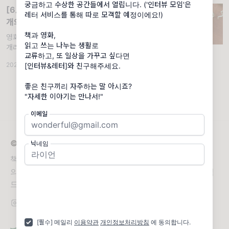
궁금하고 수상한 공간들에서 열립니다. ('인터뷰 모임'은
[6月 프리뷰 매거진] 6월엔 차한비와 세
레터 서비스를 통해 따로 모객할 예정이에요!)
개의 마감을🌈
책과 영화,
영화저널리스트 차한비의『모든 소란을 무지
읽고 쓰는 나누는 생활로
개라고 바꿔 적는다』. ‘인터뷰&레터’는 조금은
교류하고, 또 일상을 가꾸고 싶다면
쑥스러운 마음들을 위한 ‘읽고 쓰고 공유하기’
2025.06.01
·
조회 783
[인터뷰&레터]와 친구해주세요.
연습입니다. 주로 에세이와 리뷰 쓰기에 관한
다양한 모티브를 띄워 보냅니다. 매월 1일, 이
좋은 친구끼리 자주하는 말 아시죠?
달의 작가와 책
이메일
© 2026 인터뷰 앤드 레터
닉네임
책과 영화를 아끼는 당신께 띄우는 텍스트 기획자 임유청
의 ‘읽고 쓰고 공유하기’ 활동 일지. 매달 3회, 맛있는 점심
드시고 메일함을 열어보세요!
[필수] 메일리
이용약관
개인정보처리방침
에 동의합니다.