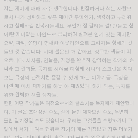
저는 재미에 대해 자주 생각합니다. 편집하거나 쓰는 사람으
로서 내가 성취하고 싶은 재미란 무엇인가, 생각하고 부러워
하고 실패하길 반복하는데요.
무언가
잘 팔리는 걸! 만들고 싶
어!란 재미없는 마인드로 궁리하며 살펴본
인기 있는 재미란
요약, 파악, 설명이 명쾌한 아웃라인으로 그려지는 형태의 것
들인 것 같습니다. 시대 불문인 거 같아요.
정교한 책들이 떠
오릅니다. 서사를, 인물을, 감정을 완벽히 장악하는 작가의 솜
씨와 그 결과물.
독자로 하여금
다함께 하나의 스크린을 쳐다
보는 극장의 관객처럼 즐길 수 있게 하는 이야기들. 극장을
나설 때 마치 재채기를 하듯 아 재밌었다! 하게 되는, 독자를
위한 완벽한 선물 상자들.
한편 어떤 작가들은 여정으로서의 글쓰기를 독자에게 제안합니
다. 이 글은 초대장일 수도, 길에 붙인 대자보일 수도, 우연히
흘린 일기장일 수도 있습니다. 우리는 그것들을 수령하거나 그
앞에서 서거나 여는 행위로 작가의 때론 거침없고 자주 머뭇거
리는 여정, 어쩌면 방황, 혹은 그저 붙박혀 있음에 함께하게 되