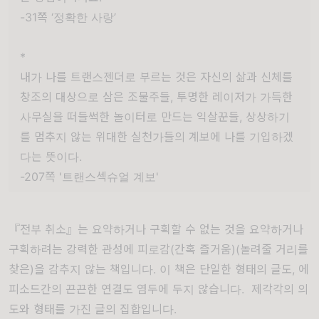
-31쪽 ‘정확한 사랑’
*
내가 나를 트랜스젠더로 부르는 것은 자신의 삶과 신체를
창조의 대상으로 삼은 조물주들, 투명한 레이저가 가득한
사무실을 떠들썩한 놀이터로 만드는 익살꾼들, 상상하기
를 멈추지 않는 위대한 실천가들의 계보에 나를 기입하겠
다는 뜻이다.
-207쪽 '트랜스섹슈얼 계보'
『전부 취소』는 요약하거나 구획할 수 없는 것을 요약하거나
구획하려는 강력한 관성에 피로감(간혹 즐거움)(놀려줄 거리를
찾은)을 감추지 않는 책입니다.
이 책은 단일한 형태의 글도, 에
피소드간의 끈끈한 연결도 염두에 두지 않습니다. 제각각의 의
도와 형태를 가진 글의 집합입니다.