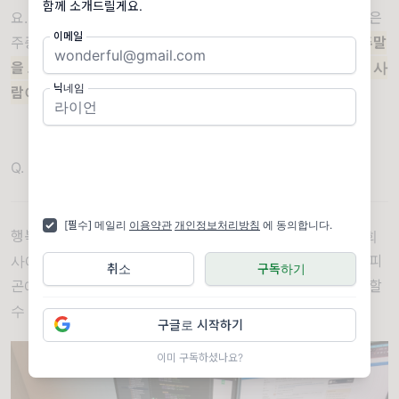
함께 소개드릴게요.
요. 보통 오전이나 오후에 한 번씩 놀이터에 가요. 저희 가족은
이메일
주중에 주로 놀러가고요.
주말엔 집에 있는 편이에요. 저는 주말
을 모두 코딩에 쓰는 편이에요. 주말은 너무 복잡하고, 주중은 사
닉네임
람이 없다보니 그 때 돌아다니면 너무 쾌적하더라고요.
Q. 행복하신가요?
[필수] 메일리
이용약관
개인정보처리방침
에 동의합니다.
행복해요. 만족스러워요. 예전에는 출퇴근 시간에 쫓기며 회
사에서 일도 하랴, 새벽까지 개인앱 개발하랴, 매일매일이 피
취소
구독하기
곤에 찌든 삶이었어요. 지금은 좀 더 자유롭게 시간을 활용할
수 있어서 감사한 마음입니다.
구글로 시작하기
이미 구독하셨나요?