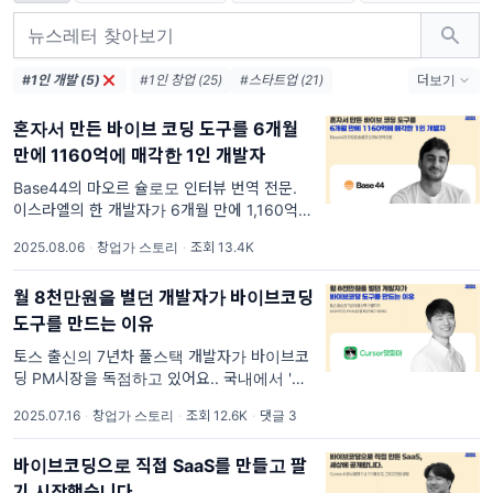
#1인 개발 (5)
#1인 창업 (25)
#스타트업 (21)
더보기
#창업 (14)
#1인창업 (11)
#AI (11)
혼자서 만든 바이브 코딩 도구를 6개월
#바이브코딩 (7)
#인디해커 (6)
만에 1160억에 매각한 1인 개발자
#뉴스레터 (5)
#크리에이터 (5)
#비즈니스 (4)
#솔로프리너 (4)
Base44의 마오르 슐로모 인터뷰 번역 전문.
이스라엘의 한 개발자가 6개월 만에 1,160억
#자동화 (4)
#디자인 (4)
#1인기업 (4)
원에 바이브코딩 도구를 매각한 이야기, 최근
2025.08.06
·
창업가 스토리
·
조회 13.4K
SNS에서 꽤 유명한 이야기가 되었죠. 매각의
주인공은, 마오르 슐로모(Maor Shl
월 8천만원을 벌던 개발자가 바이브코딩
도구를 만드는 이유
토스 출신의 7년차 풀스택 개발자가 바이브코
딩 PM시장을 독점하고 있어요.. 국내에서 '거
의 유일'하게 바이브코딩 도구를 만드는 1인 개
2025.07.16
·
창업가 스토리
·
조회 12.6K
·
댓글 3
발자가 있어요. Vooster.ai의 개발자, 최수민
(커서맛피아)님입니다. 수민님은 토스 출신 개
바이브코딩으로 직접 SaaS를 만들고 팔
발자인데요. 최근 창업한
기 시작했습니다.