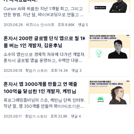
Cursor AI와 씨름한 지난 1개월 회고, 그리고
만든 방법. 지난 달, 바이브코딩으로 만들고 있
는 SaaS를 중간 공유드렸어요. 정말 많은 분들
2025.06.26
·
비즈니스 인사이트
·
조회 8.86K
·
댓글 5
께서 호응해주셔서, 감사한 경험이었어요. 도전
을 예쁘게 봐주신 분도 있지만, 해킹을 시도하
혼자서 200만 글로벌 단식 앱으로 월 1K
는 등
를 버는 1인 개발자, 김윤후님
소수의 앱만으로 경제적 자유에 다가선 개발자.
혼자서 글로벌 앱을 운영하고, 수백만 다운로드
를 만든 한국 개발자가 있어요. 현재 약 6년 가
2025.06.18
·
창업가 스토리
·
조회 14.3K
·
댓글 3
까이 앱 개발을 하면서, 하루 40만원을 넘게 버
는 개발자 김윤후님을 만났습니다.
혼자서 앱 3000개를 만들고 연 매출
100억을 달성한 1인 개발자, 케빈님
프로그래밍좀비님의 스승, 케빈님 단독 인터뷰.
작년 말, 앱 350개를 만들어 파이어(조기은퇴)
에 성공한 프로그래밍좀비님의 이야기를 들려
2025.06.11
·
창업가 스토리
·
조회 22.8K
·
댓글 4
드렸죠. 좀비님과 함께, 400명 규모의 1인 개
발 컨퍼런스도 성공적으로 마무리했습니다.