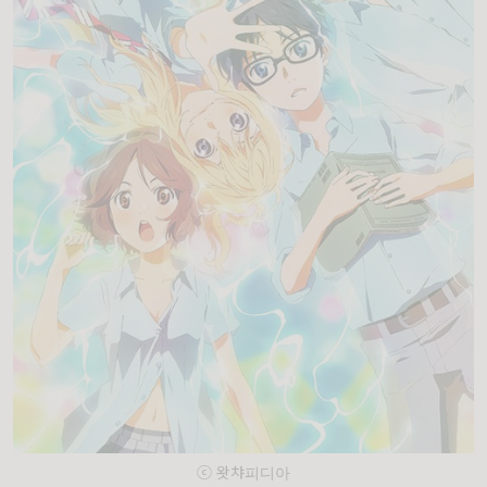
ⓒ 왓챠피디아