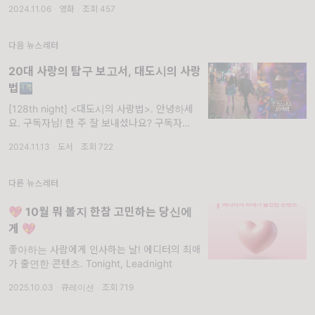
2024.11.06
·
영화
·
조회 457
혼란스러운 시기에 미 대선이 어떤 결과를 불러
올지, 우리나라는 어떤
다음 뉴스레터
20대 사랑의 탐구 보고서, 대도시의 사랑
법🌃
[128th night] <대도시의 사랑법>. 안녕하세
요. 구독자님! 한 주 잘 보내셨나요? 구독자님,
‘네가 너인 게 어떻게 네 약점이 될 수 있어.’ 어
2024.11.13
·
도서
·
조회 722
떤가요? 저 좀 멋졌나요?😎 최근 책 <대도시
의 사랑법>이
다른 뉴스레터
💖 10월 뭐 볼지 한참 고민하는 당신에
게 💖
좋아하는 사람에게 인사하는 날! 에디터의 최애
가 출연한 콘텐츠. Tonight, Leadnight
2025.10.03
·
큐레이션
·
조회 719