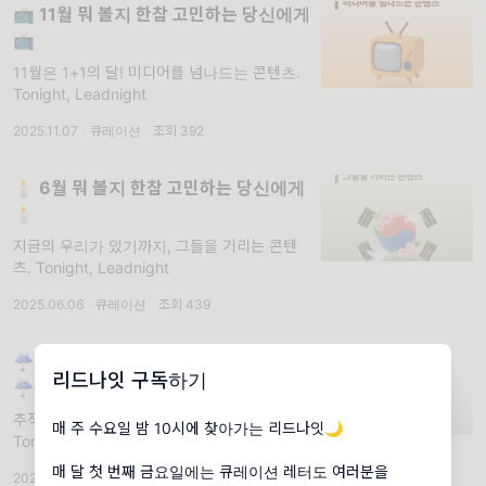
📺 11월 뭐 볼지 한참 고민하는 당신에게
📺
11월은 1+1의 달! 미디어를 넘나드는 콘텐츠.
Tonight, Leadnight
2025.11.07
·
큐레이션
·
조회 392
🕯️ 6월 뭐 볼지 한참 고민하는 당신에게
🕯️
지금의 우리가 있기까지, 그들을 기리는 콘텐
츠. Tonight, Leadnight
2025.06.06
·
큐레이션
·
조회 439
☔️ 8월 뭐 볼지 한참 고민하는 당신에게
리드나잇 구독하기
☔️
추적추적.... 비오는 날 보기 좋은 콘텐츠.
매 주 수요일 밤 10시에 찾아가는 리드나잇🌙
Tonight, Leadnight
매 달 첫 번째 금요일에는 큐레이션 레터도 여러분을
2024.08.02
·
큐레이션
·
조회 899