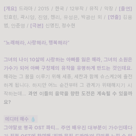
[개요]
드라마 / 2015 / 한국 / 12부작 / 뮤직 / 막장 /
[출연]
민효린, 곽시양, 진영, 헨리, 유성은, 박광선 외 /
[연
출]
김용
범, 안준영 /
[
극본]
신명진, 정수현
“노래해라, 사랑해라, 행복해라”
그녀의 나이 10살에 사랑하는 아빠를 잃은 해라, 그녀의 소원은
가수가 되어 아빠 구창제의 유작을 유명하게 만드는 것인데요.
해라는 그 꿈을 이루기 위해 세종, 세찬과 함께 슈스케2에 출전
하게 됩니다. 하지만 어느 순간부터 그 관계가 위태해지기 시
작하는데…
과연 이들의 음악을 향한 도전은 계속될 수 있을까
요?
에디터 해수
💧
그야말로 명곡 OST 파티… 주연 배우진 대부분이 가수인데다
가 직접 OST에 참여해 ‘진짜 뮤직 드라마’의 묘미를 느낄 수 있