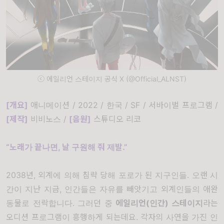
ⓒ 에일리언 스테이지 공식 X (@Official_ALNST)
[개요]
애니메이션 / 2022 / 한국 / SF / 서바이벌 프로그램 /
[
제작]
비비노스 /
[
음원]
스튜디오 리코
“노래가 끝나면, 날 구원해 줘 제발.”
2038년, 외계에 의해 침략 당해 포로가 된 지구인들. 오랜 시
간이 지난 지금, 인간들은 자유를 빼앗기고 외계인들의 애완
동물로 전락합니다. 그러던 중
에일리언(인간) 스테이지
라는
오디션 프로그램이 흥행하게 되는데요. 각자의 사연을 가진 인