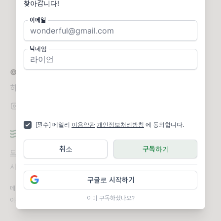
찾아갑니다!
이메일
닉네임
© 2026 리드나잇
하루의 끝, 하나의 깨달음. 교양지식 뉴스레터 리드나잇 🌙
[필수] 메일리
이용약관
개인정보처리방침
에 동의합니다.
취소
구독하기
도움말
오류 및 기능 관련 제보
서비스 이용 문의
admin@team.maily.so
채팅으로 문의하기
구글로 시작하기
메일리 사업자 정보
이미 구독하셨나요?
이용약관
|
개인정보처리방침
|
정기결제 이용약관
|
라이선스