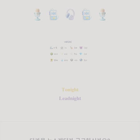
𝐓𝐨𝐧𝐢𝐠𝐡𝐭
𝐋𝐞𝐚𝐝𝐧𝐢𝐠𝐡𝐭