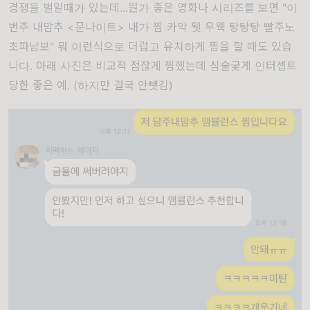
경쟁을 벌일때가 있는데...뭔가 좋은 영화나 시리즈를 보면 "이
번주 내맘추 <문나이트> 내가 찜 카악 퉷 우웩 탕탕탕 빨주노
초파남보" 뭐 이런식으로 더럽고 유치하게 찜을 할 때도 있습
니다. 아래 사진은 비교적 점잖게 찜했는데 심술궂게 인터셉트
당한 좋은 예. (하지만 결국 안뺏김)