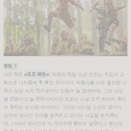
영평🏃🏻‍♀️
나의 픽은
<조조 래빗>
! 10살의 독일 소년 조조는 주입식 교
육으로 나치즘에 푹 빠진 꼬마이다. 히틀러를 너무 좋아한 나
머지 상상 속의 친구로까지 만들어 늘 함께하며, 그의 신임
을 얻겠다고 늘 떵떵거리지만 조조는 사실 토끼 한마리 죽이
지 못하는 순수한 아이이다. 그러던 어느날 소년은 엄마가
집안에 유대인 소녀를 숨겨주고 있다는 사실을 눈치채는
데...! 어라? 유대인은 다 악마처럼 뿔까지 달렸다고 했는데