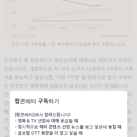
작년 12월 구독료를 기존 액수에서 50%넘게 깎은 넷플릭스인도
인도에서 왜 성공적이지 않았는지에 대해서는 여러가지 의견이
있습니다만, 대표적으로 약 14억 인구의 나라에서 1억명의 구독
자를 확보하고 싶었다면, '어떤 1억명' 을 타겟으로 할지 구체적
인 타겟팅이 명확하게 설정되지 않았다는 시각이 존재합니다.
인도라는 나라는 워낙 크기도 하고, 그렇기 때문에 하나의 나라
팝콘레터 구독하기
안에서도 다양한 문화와 언어가 공존하는 지역입니다. 종교만
해도 힌두교, 이슬람교, 기독교, 시크교, 불교 등등 엄청나게 많
[팝콘레터]에서 알려드립니다!
은 은 숫자로 존재하며 법으로 지정된 공용어만해도 힌디어, 영
- 영화 & TV 산업에 대해 궁금할 때
- 정기적으로 해외 콘텐츠 산업 뉴스를 보고 싶은데 놓칠 때
어, 뱅골어, 텔구루어, 타밀어를 포함해서 인도에서 사용되는 언
- 글로벌 OTT 동향을 더 알고 싶을 때