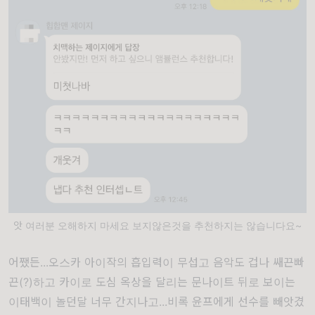
앗 여러분 오해하지 마세요 보지않은것을 추천하지는 않습니다요~
어쨌든...오스카 아이작의 흡입력이 무섭고 음악도 겁나 쌔끈빠
끈(?)하고 카이로 도심 옥상을 달리는 문나이트 뒤로 보이는
이태백이 놀던달 너무 간지나고...비록 윤프에게 선수를 빼앗겼