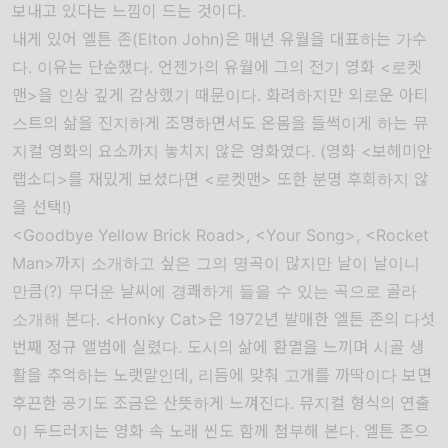
보내고 있다는 느낌이 드는 것이다.
내게 있어 엘튼 존(Elton John)은 매년 유월을 대표하는 가수
다. 이유는 단순했다. 언젠가의 유월에 그의 전기 영화 <로켓
맨>을 인상 깊게 감상했기 때문이다. 화려하지만 외로운 아티
스트의 삶을 진지하게 조명하면서도 온몸을 들썩이게 하는 뮤
지컬 영화의 요소까지 놓치지 않은 영화였다. (영화 <보헤미안
랩소디>를 재밌게 보셨다면 <로켓맨> 또한 분명 후회하지 않
을 선택!)
<Goodbye Yellow Brick Road>, <Your Song>, <Rocket
Man>까지 소개하고 싶은 그의 명곡이 많지만 날이 날이니
만큼(?) 무더운 날씨에 경쾌하게 들을 수 있는 곡으로 골라
소개해 본다. <Honky Cat>은 1972년 발매한 엘튼 존의 다섯
번째 정규 앨범에 실렸다. 도시의 삶에 환멸을 느끼며 시골 생
활을 추억하는 노랫말인데, 리듬에 맞춰 고개를 까딱이다 보면
후끈한 공기도 조금은 산뜻하게 느껴진다. 뮤지컬 형식의 연출
이 두드러지는
영화 속 노래 씬
도 함께 첨부해 본다. 엘튼 존으