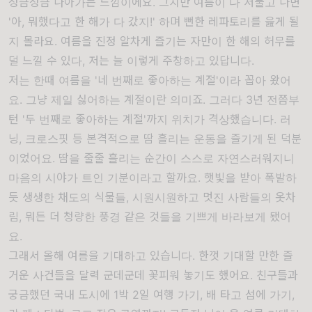
성큼성큼 나아가는 느낌이에요. 그치만 여름이 다 저물고 나면
'아, 뭐했다고 한 해가 다 갔지!' 하며 뻔한 레파토리를 읊게 될
지 몰라요. 여름을 진정 알차게 즐기는 자만이 한 해의 허무를
덜 느낄 수 있다, 저는 늘 이렇게 주창하고 있답니다.
저는 한때 여름을 '네 번째로 좋아하는 계절'이라 꼽아 왔어
요. 그냥 제일 싫어하는 계절이란 의미죠. 그러다 3년 전쯤부
턴 '두 번째로 좋아하는 계절'까지 위치가 격상했습니다. 러
닝, 크로스핏 등 본격적으로 땀 흘리는 운동을 즐기게 된 덕분
이었어요. 땀을 줄줄 흘리는 순간이 스스로 자연스러워지니
마음의 시야가 트인 기분이라고 할까요. 햇빛을 받아 폭발하
듯 생생한 채도의 식물들, 시원시원하고 멋진 사람들의 옷차
림, 뭐든 더 청량한 풍경 같은 것들을 기쁘게 바라보게 됐어
요.
그래서 올해 여름을 기대하고 있습니다. 한껏 기대할 만한 즐
거운 사건들을 달력 군데군데 꽃피워 놓기도 했어요. 친구들과
궁금했던 국내 도시에 1박 2일 여행 가기, 배 타고 섬에 가기,