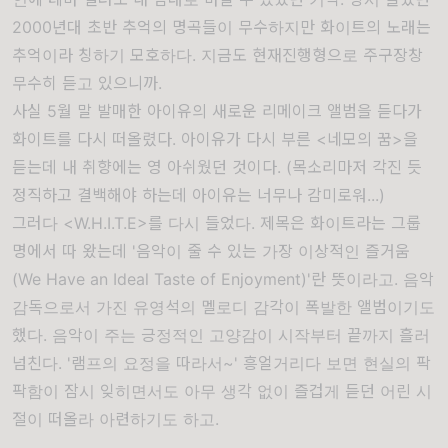
2000년대 초반 추억의 명곡들이 무수하지만 화이트의 노래는
추억이라 칭하기 모호하다. 지금도 현재진행형으로 주구장창
무수히 듣고 있으니까.
사실 5월 말 발매한 아이유의 새로운 리메이크 앨범을 듣다가
화이트를 다시 떠올렸다. 아이유가 다시 부른 <네모의 꿈>을
듣는데 내 취향에는 영 아쉬웠던 것이다. (목소리마저 각진 듯
정직하고 결백해야 하는데 아이유는 너무나 감미로워...)
그러다 <W.H.I.T.E>를 다시 들었다. 제목은 화이트라는 그룹
명에서 따 왔는데 '음악이 줄 수 있는 가장 이상적인 즐거움
(We Have an Ideal Taste of Enjoyment)'란 뜻이라고. 음악
감독으로서 가진 유영석의 멜로디 감각이 폭발한 앨범이기도
했다. 음악이 주는 긍정적인 고양감이 시작부터 끝까지 흘러
넘친다. '램프의 요정을 따라서~' 흥얼거리다 보면 현실의 팍
팍함이 잠시 잊히면서도 아무 생각 없이 즐겁게 듣던 어린 시
절이 떠올라 아련하기도 하고.