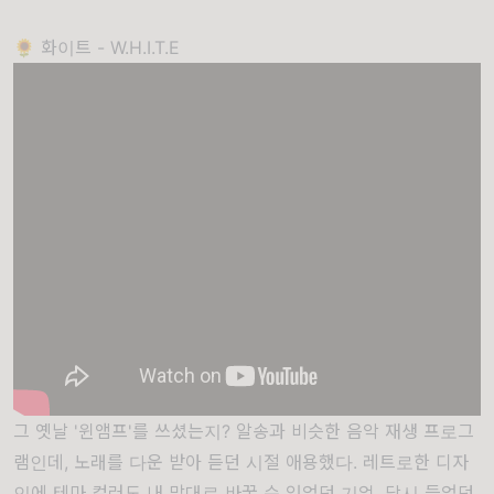
🌻 화이트 - W.H.I.T.E
그 옛날 '윈앰프'를 쓰셨는지? 알송과 비슷한 음악 재생 프로그
램인데, 노래를 다운 받아 듣던 시절 애용했다. 레트로한 디자
인에 테마 컬러도 내 맘대로 바꿀 수 있었던 기억. 당시 들었던