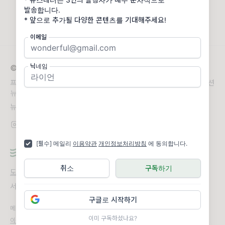
마음이 참 간사한 게 그렇게 덥다고 불평을 쏟
발송합니다.
다가도 여름의
* 앞으로 추가될 다양한 콘텐츠를 기대해주세요!
이메일
닉네임
© 2026 PRIIISM
프리즘은 MBTI 내향형(I형) 인간 세 명의 취향이 담긴 뮤직 큐레이션
뉴스레터 입니다.
뉴스레터 문의
priiism3@gmail.com
[필수] 메일리
이용약관
개인정보처리방침
에 동의합니다.
취소
구독하기
도움말
오류 및 기능 관련 제보
서비스 이용 문의
admin@team.maily.so
채팅으로 문의하기
구글로 시작하기
메일리 사업자 정보
이미 구독하셨나요?
이용약관
|
개인정보처리방침
|
정기결제 이용약관
|
라이선스