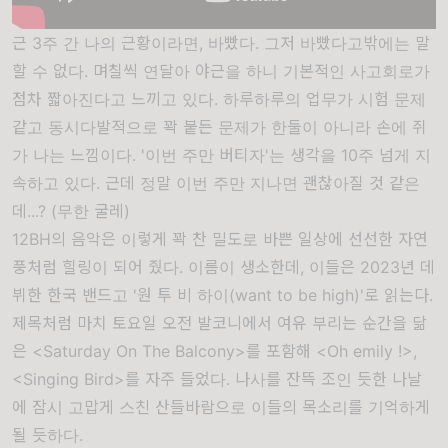
근 3주 간 나의 근황이라면, 바빴다. 그저 바빴다고밖에는 말
할 수 없다. 며칠씩 연달아 야근을 하니 기본적인 사고회로가
점차 짧아진다고 느끼고 있다. 하루하루의 업무가 시험 문제
같고 동시다발적으로 꽉 붙든 문제가 한둘이 아니라 손에 쥐
가 나는 느낌이다. '이번 주만 버티자'는 생각을 10주 넘게 지
속하고 있다. 근데 정말 이번 주만 지나면 괜찮아질 것 같은
데...? (무한 굴레)
12BH의 음악은 이렇게 꽉 찬 밀도로 바쁜 일상에 선선한 자연
풍처럼 힐링이 되어 줬다. 이름이 생소한데, 이들은 2023년 데
뷔한 한국 밴드고 '원 투 비 하이(want to be high)'로 읽는다.
제목처럼 마치 토요일 오전 발코니에서 여유 부리는 순간을 닮
은 <Saturday On The Balcony>를 포함해 <Oh emily !>,
<Singing Bird>를 자주 들었다. 나사를 잔뜩 조인 듯한 나날
에 잠시 고맙게 스친 산들바람으로 이들의 목소리를 기억하게
될 듯하다.