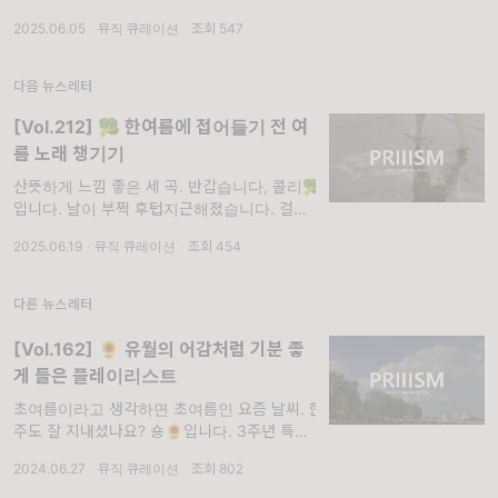
의 마지막 달, 6월이네요. 이달이 지나면 올해
2025.06.05
·
뮤직 큐레이션
·
조회 547
도 절반이 지나버린다니, 시간이 너무나 빠르게
만 느껴집니다. 저는 지난 1월부터 지금까지 정
말
다음 뉴스레터
[Vol.212] 🥦 한여름에 접어들기 전 여
름 노래 챙기기
산뜻하게 느낌 좋은 세 곡. 반갑습니다, 콜리🥦
입니다. 날이 부쩍 후텁지근해졌습니다. 걸어서
15분 남짓한 출퇴근길이 슬슬 힘들어지고 있네
2025.06.19
·
뮤직 큐레이션
·
조회 454
요. 자주 뛰고 걷는 집 앞 호수공원에 벌레들이
많아졌고요. 그런가 하
다른 뉴스레터
[Vol.162] 🌻 유월의 어감처럼 기분 좋
게 들은 플레이리스트
초여름이라고 생각하면 초여름인 요즘 날씨. 한
주도 잘 지내셨나요? 숑🌻입니다. 3주년 특집
호를 준비하느라 한 달 만에 레터를 씁니다. 일
2024.06.27
·
뮤직 큐레이션
·
조회 802
주일 차이일 뿐인데 되게 오랜만에 적는 기분이
들어요! 지난번 제가 썼던 레터를 다시