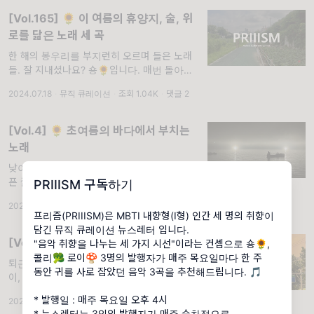
[Vol.165] 🌻 이 여름의 휴양지, 술, 위
로를 닮은 노래 세 곡
한 해의 봉우리를 부지런히 오르며 들은 노래
들. 잘 지내셨나요? 숑🌻입니다. 매번 돌아오
는 레터에서 날씨 얘길 빠뜨릴 수 없는 이유는
2024.07.18
·
뮤직 큐레이션
·
조회 1.04K
·
댓글 2
역시, 코리아의 사계절의 너무나 변화무쌍하기
때문이겠죠. 지난 달엔 유월부터 훅훅 찌는 폭
염에
[Vol.4] 🌻 초여름의 바다에서 부치는
노래
낮이 길고 습한 날, 구독자님의 뇌리에 스치고
픈 플레이리스트. 구독자님, 초여름 날씨가 나
PRIIISM 구독하기
날이 익어가는 요즘 건강하게 잘 지내고 계신가
2021.06.17
·
뮤직 큐레이션
·
조회 1.56K
·
댓글 4
요? 어느덧 두 번째 뉴스레터를 적게 된 숑입니
프리즘(PRIIISM)은 MBTI 내향형(I형) 인간 세 명의 취향이
다. 저는 콜리, 로이와 차례로 보낸 레터에 대한
담긴 뮤직 큐레이션 뉴스레터 입니다.
의견을
[Vol.12] 🌻 근사한 찰나로 기억될 세 곡
"음악 취향을 나누는 세 가지 시선"이라는 컨셉으로 숑🌻,
콜리🥦 로이🍄 3명의 발행자가 매주 목요일마다 한 주
퇴근길 마주친 노을에 하루 전체가 특별해지듯
동안 귀를 사로 잡았던 음악 3곡을 추천해드립니다. 🎵
이, 음악도!. 휴가 특집호를 마치고 다시 돌아온
숑🌻입니다. 입추와 말복이 지나니 확실히 아
* 발행일 : 매주 목요일 오후 4시
2021.08.12
·
뮤직 큐레이션
·
조회 1.7K
침저녁의 온도가 미묘하게 달라진 것 같아요.
* 뉴스레터는 3인의 발행자가 매주 순차적으로