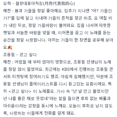
오혁 - 월량대표아적심(月亮代表我的心)
해찬 : 봄과 가을을 정말 좋아해요. 입추가 지나면 "어? 가을인
가?"를 입에 달고 지내며 가을의 흔적을 찾곤 하죠. 요 며칠 비
가 내린 뒤로, 정말 가을바람이 불어와요. 집을 나서며 따뜻한
햇빛과 서늘한 바람을 맞을 때, 이어폰을 꼽고 이 노래를 듣는
순간을 정말 사랑합니다. 아끼는 가을의 한 장면을 공유해 보아
요🍂
조용필 - 걷고 싶다
해찬 : 어렸을 때 부터 엄마의 영향으로, 조용필 선생님의 노래
를 정말 많이 들었어요. 최근에는 KBS에서 진행하는 조용필 콘
서트 티켓팅에 참여하기도 했죠. 아쉽게 실패했지만, 덕분에 조
용필 선생님의 플레이리스트를 다시 듣고있는 요즘이에요. 특
히 <걷고 싶다> 이 노래를요. 가사 속 "난 널 안고 울었지만
넌 나를 품은 채로 웃었네"라는 말을 들으면 후회 없는 베풂과
아쉬움이라는 감정을 동시에 느껴요. 오늘이 후회로 남지 않도
록, 사랑하는 이들에게 전화를 걸게 돼요.