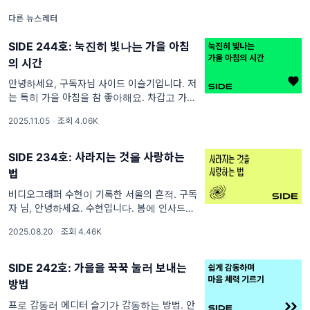
제가 클라이언트였는데 눈 감았다 뜨
다른 뉴스레터
SIDE 244호: 눅진히 빛나는 가을 아침
의 시간
안녕하세요, 구독자님 사이드 이슬기입니다. 저
는 특히 가을 아침을 참 좋아해요. 차갑고 가벼
운 공기를 한껏 들이켜면 뇌가 깨어나는 기분이
2025.11.05
·
조회 4.06K
들거든요. 저희 동네엔 오전 7시~8
SIDE 234호: 사라지는 것을 사랑하는
법
비디오그래퍼 수현이 기록한 서울의 흔적. 구독
자 님, 안녕하세요. 수현입니다. 봄에 인사드렸
는데, 어느덧 한 계절이 지나 다시 소식을 전하
2025.08.20
·
조회 4.46K
게 되었네요. 유난히 무더운 여름, 모두 평안하
시길 바랍니다. 지난 뉴스레터에
SIDE 242호: 가을을 꾹꾹 눌러 보내는
방법
프로 감동러 에디터 슬기가 감동하는 방법. 안