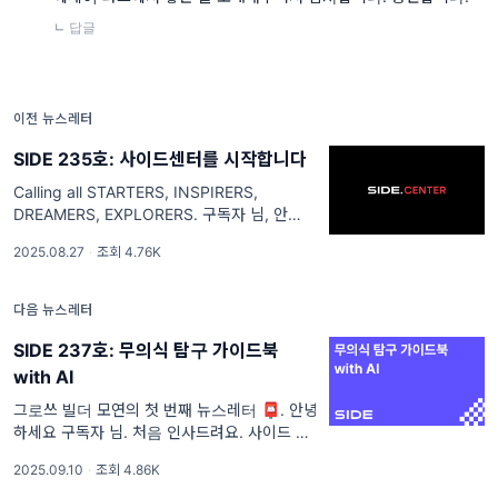
ㄴ 답글
이전 뉴스레터
SIDE 235호: 사이드센터를 시작합니다
Calling all STARTERS, INSPIRERS,
DREAMERS, EXPLORERS. 구독자 님, 안녕
하세요. 융입니다. 사이드 레터를 쓸 때마다 초
2025.08.27
·
조회 4.76K
심이 떠오르는 것은, '오랜만이에요'하고 인사
하게 되기 때문인 것 같아요. 제가 처음 사이드
를 만들었던 2020
다음 뉴스레터
SIDE 237호: 무의식 탐구 가이드북
with AI
그로쓰 빌더 모연의 첫 번째 뉴스레터 📮. 안녕
하세요 구독자 님. 처음 인사드려요. 사이드 크
루 송모연입니다. 저는 이별 클럽을 계기로 사
2025.09.10
·
조회 4.86K
이드 콜렉티브와 인연을 맺게 됐어요. 그때는