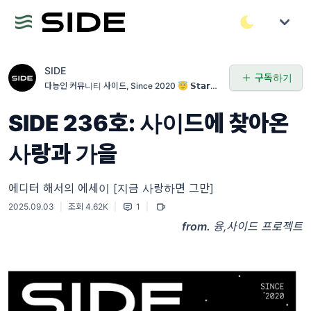
SIDE
구독하기
다능인 커뮤니티 사이드, Since 2020 😇 𝗦𝘁𝗮𝗿𝘁.
𝗜𝗻𝘀𝗽𝗶𝗿𝗲. 𝗗𝗿𝗲𝗮𝗺. 𝗘𝘅𝗽𝗹𝗼𝗿𝗲.
SIDE 236호: 사이드에 찾아온
사랑과 가을
에디터 해서의 에세이 [지금 사랑하면 그만]
2025.09.03
|
조회 4.62K
|
1
|
from.
융,
사이드 프로젝트