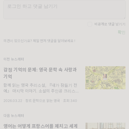
비공개로 댓글 남기기
확인
의견이 있으신가요? 제일 먼저 댓글을 달아보세요 !
이전 뉴스레터
감정 기억의 문제: 영국 문학 속 사랑과
기억
함께 읽는 영국 추리소설, 『내가 잠들기 전
에』 마지막 이야기. 소설의 주인공 크리스틴
은 끝내 무언가를 붙든다. 그것이 무엇인지는
2026.03.22
·
장르 문학으로 읽는 영국
·
조회 340
여기서 말하지 않겠다. 소설의 마지막 페이지는
당신이 직접 넘겨야 한다. 다만 이것만은 말할
수 있다. 그녀가 마
다음 뉴스레터
영어는 어떻게 프랑스어를 제치고 세계