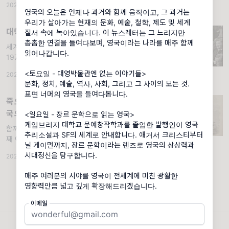
2026.05.24
·
장르 문학으로 읽는 영국
·
조회 400
다. 처음에는 여느 시위 장면처럼 보였다. 사람
영국의 오늘은 언제나 과거와 함께 움직이고, 그 과거는
들은 구호를 외쳤고, 휴대전화를 들어 현장
우리가 살아가는 현재의 문화, 예술, 철학, 제도 및 세계
대학의 문을 부순 사람들
질서 속에 녹아있습니다. 이 뉴스레터는 그 느리지만
촘촘한 연결을 들여다보며, 영국이라는 나라를 매주 함께
세계 최초의 방통대가 영국에서 탄생한 이유.
읽어나갑니다.
1971년 1월의 어느 새벽, 영국 곳곳의 집집마
다 텔레비전 화면에 불이 들어왔다. 시계는 아
<토요일 - 대영박물관엔 없는 이야기들>
2026.06.13
·
대영박물관엔 없는 이야기들
·
조회 301
직 오전 6시를 가리키고 있었다. 화면 속에 펼
문화, 정치, 예술, 역사, 사회, 그리고 그 사이의 모든 것.
쳐진 것은 드라마도, 아침 뉴스도 아니었
표면 너머의 영국을 들여다봅니다.
죽으러 간 영웅들, 프랭클린 원정대와 영
국의 북극 집착
<일요일 - 장르 문학으로 읽는 영국>
케임브리지 대학교 문예창작학과를 졸업한 발행인이 영국
함께 읽는 영국 SF소설 『시간관리국』, 첫번
추리소설과 SF의 세계로 안내합니다. 애거서 크리스티부터
째 이야기. 칼리안 브래들리의 소설 『시간관
닐 게이먼까지, 장르 문학이라는 렌즈로 영국의 상상력과
리국』는 어딘가 비현실적이면서도 묘하게 설
시대정신을 탐구합니다.
2026.05.03
·
장르 문학으로 읽는 영국
·
조회 331
득력을 지닌 가정에서 출발한다. 영국 정부가
시간 여행을 발견했음에도 이를 세상에 드러내
매주 여러분의 시야를 영국이 전세계에 미친 광활한
지 않은 채, 은밀히
영향력만큼 넓고 깊게 확장해드리겠습니다.
이메일