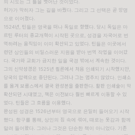
의 시도는 그 틀을 벗어난 것이었다.
허가가 막히자 그는 길을 바꿨다. 그리고 그 선택은 곧 망명
으로 이어졌다.
1524년, 틴들은 영국을 떠나 독일로 향했다. 당시 독일은
마
르틴 루터
의 종교개혁이 시작된 곳으로, 성경을 자국어로 번
역하려는 움직임이 이미 확산되고 있었다. 틴들은 이곳에서
런던 상인들의 비밀스러운 지원을 받아 번역 작업을 이어갔
다. 국가와 교회가 금지한 일을 국경 밖에서 계속한 것이다.
그의 신약성경은 1525년
쾰른
에서 처음 인쇄되기 시작했지만,
당국의 압력으로 중단된다. 그러나 그는 멈추지 않았다. 인쇄소
를 옮겨
보름스
에서 결국 완성본을 출판한다. 활판 인쇄술이 막
확산되던 시대였고, 책은 이전보다 훨씬 빠르게 이동할 수 있
었다. 틴들은 그 흐름을 이용했다.
완성된 성경은 1526년부터 영국으로 은밀히 들어오기 시작
했다. 항구를 통해, 상인의 짐 속에 섞여, 때로는 옷감과 함께
말려 들어왔다. 그러나 그것은 단순한 책이 아니었다. 기존