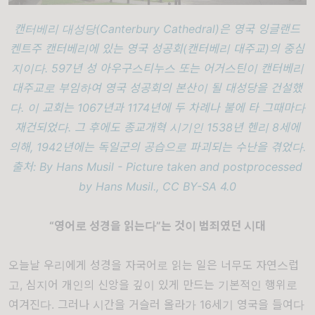
캔터베리 대성당(Canterbury Cathedral)은 영국 잉글랜드
켄트주 캔터베리에 있는 영국 성공회(캔터베리 대주교)의 중심
지이다. 597년 성 아우구스티누스 또는 어거스틴이 캔터베리
대주교로 부임하여 영국 성공회의 본산이 될 대성당을 건설했
다. 이 교회는 1067년과 1174년에 두 차례나 불에 타 그때마다
재건되었다. 그 후에도 종교개혁 시기인 1538년 헨리 8세에
의해, 1942년에는 독일군의 공습으로 파괴되는 수난을 겪었다.
출처: By Hans Musil - Picture taken and postprocessed
by Hans Musil., CC BY-SA 4.0
“영어로 성경을 읽는다”는 것이 범죄였던 시대
오늘날 우리에게 성경을 자국어로 읽는 일은 너무도 자연스럽
고, 심지어 개인의 신앙을 깊이 있게 만드는 기본적인 행위로
여겨진다. 그러나 시간을 거슬러 올라가 16세기 영국을 들여다