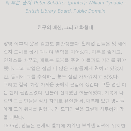
작 부분. 출처: Peter Schöffer (printer); William Tyndale -
British Library Board, Public Domain
친구의 배신, 그리고 화형대
망명 이후의 삶은 길고도 불안정했다.
윌리엄 틴들
은 몇 해에
걸쳐 도시를 옮겨 다니며 번역을 이어갔다. 이름을 숨기고,
인쇄소를 바꾸고, 때로는 도움을 주던 이들과도 거리를 둬야
했다. 그의 작업은 점점 더 많은 사람들에게 읽히고 있었지
만, 동시에 그를 추적하는 눈도 점점 가까워지고 있었다.
그리고 결국, 가장 가까운 곳에서 균열이 생긴다. 그를 넘긴 이
는
헨리 필립스
였다. 틴들이 신뢰했던 인물이었다. 기록에 따
르면 그는 틴들을 식사 자리로 유인한 뒤, 매복해 있던 병사들
에게 그의 위치를 알렸다. 긴 도피의 끝은 그렇게 허무하게 막
을 내린다.
1535년, 틴들은 현재의 벨기에 지역인
브뤼셀
외곽에 위치한