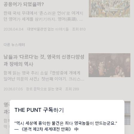
공용어가 되었을까?
한때 국제 무대에서 ‘촌스러운 언어’로 여겨지
던 영어가 세계를 삼키기까지. 영어(英語). 오
늘날 우리는 그것을 너무도 자연스럽게 사용하
2026.04.04
·
대영박물관엔 없는 이야기들
·
조회 810
지만, 이 언어의 시작은 지금의 위상과는 사뭇
달랐다. 영어는 영국을 이루는 여러 지역 가운
데 하나인 잉글랜드에서 태어난
다른 뉴스레터
남들과 '다르다'는 것, 영국의 신경다양성
과 장애의 역사
함께 읽는 영국 추리 소설『한밤중에 개에게
일어난 의문의 사건』첫번째 이야기. 크리스토
퍼는 자신이 다르다는 것을 안다. 하지만 그는
2026.07.05
·
장르 문학으로 읽는 영국
·
조회 289
자신이 이상하다고 생각하지 않는다. 오히려 이
세상 사람들이 이상하다고 생각한다. 그들은 왜
말하는 것과 다른 것을 의미하는지
영국의 역사 전쟁, 과거를 기억하는 것과
THE PUNT 구독하기
과거에 갇히는 것 사이에서
함께 읽는 영국 SF소설 『시간관리국』, 마지
"역시 세상에 흉악한 물건은 죄다 영국놈들이 만드는군요."
막 이야기. 2020년 6월 7일 일요일 오후, 영국
― 《본격 제2차 세계대전 만화》 中
브리스틀(Bristol) 도심 한복판에 군중이 모였