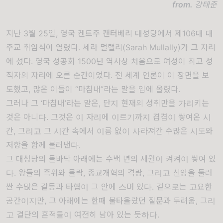
from.
강태준
지난 3월 25일, 영국 켄트주 캔터베리 대성당에서 제106대 대
주교 취임식이 열렸다. 세라 멀랠리(Sarah Mullally)가 그 자리
에 섰다. 영국 성공회 1500년 역사상 처음으로 여성이 최고 성
직자의 자리에 오른 순간이었다. 전 세계 언론이 이 장면을 보
도했고, 많은 이들이 “마침내”라는 말을 입에 올렸다.
그러나 그 ‘마침내’라는 말은, 단지 현재의 성취만을 가리키는
것은 아니다. 그것은 이 자리에 이르기까지 겹겹이 쌓여온 시
간, 그리고 그 시간 속에서 이름 없이 사라져간 수많은 시도와
저항을 함께 불러낸다.
그 대성당의 돌바닥 아래에는 수백 년의 세월이 켜켜이 쌓여 있
다. 왕들의 즉위와 몰락, 종교개혁의 격랑, 그리고 신앙을 둘러
싼 수많은 갈등과 타협이 그 안에 스며 있다. 겉으로는 고요한
공간이지만, 그 아래에는 한때 불타올랐던 질문과 두려움, 그리
고 결단의 흔적들이 여전히 남아 있는 듯하다.