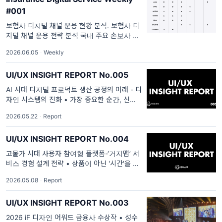
#001
보험사 디지털 채널 운용 현황 분석. 보험사 디
지털 채널 운용 전략 분석 국내 주요 손보사 디
지털 채널 운용 방식은 고객의 방문 목적 '가
2026.06.05
·
Weekly
입'과 '보상' 그리고 ‘추가 혜택'을 어떻게 활용
하느냐에 따라 채널별로 차이가
UI/UX INSIGHT REPORT No.005
AI 시대 디지털 프로덕트 생산 공정의 미래 - 디
자인 시스템의 진화 • 가장 중요한 순간, 신뢰
하는 사람과 연결 - ChatGPT ‘Trusted
2026.05.22
·
Report
Contact’ 기능 신설 • 한국인이 가장 많이 사
용하는 전문몰 - 에이블리만의 여성 특화 전략 .
UI/UX INSIGHT REPORT No.004
금융&라이프 UI/UX ...
고물가 시대 사용자 참여형 플랫폼-‘거지맵’ 서
비스 경험 설계 전략 • 상품이 아닌 '시간'을 점
유하다-올리브영, 컬리, 다이소가 제시하는 UX
2026.05.08
·
Report
전략 • 안심하고 맞기는 키즈 게임-넷플릭스 플
레이그라운드. 금융&라이프 UI/UX 동향 고물
UI/UX INSIGHT REPORT No.003
가 시대 사용자 참여형 플랫폼 ‘거지맵’ 서...
2026 iF 디자인 어워드 금융사 수상작 • 성수