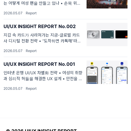
는 어떻게 여성 팬을 만들고 있나 • 손목 위에
서 생명을 지키다. 금융사 UI/UX 동향 2026 iF
2026.05.07
·
Report
디자인드 금융사 수상작 특징 금융 서비스 디자
인 기준이 달라지고 있다. 2026년 iF 디자인 어
UI/UX INSIGHT REPORT No.002
워드에서 금융사 수상작이 보여준...
지갑 속 카드가 사라져가는 지금-글로벌 카드
사 디지털 전환 전략 • “도착하면 카톡해”라는
말이 사라진 이유-카카오T 안심귀가 서비스 •
2026.05.07
·
Report
페라리와 애플의 만남-페라리 첫 전기차 ‘루
체’가 지키려는 것. 금융사 UI/UX 동향 지갑 속
UI/UX INSIGHT REPORT No.001
카드가 사라져가는 지금 글로벌 카드사 디지털
...
인터넷 은행 UI/UX 차별화 전략 • 여성의 취향
과 심리적 허들을 해결한 UX 설계 • 안전을 위
해 Volvo가 만든 새로운 서체 . 금융사 UI/UX
2026.05.07
·
Report
동향 같은 은행 앱인데, 왜 이렇게 다른 걸까
요? 인터넷 은행 UI/UX 차별화 전략 국내 인터
넷은행들은 출범 초기 복잡한 인증...