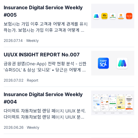
서비스 경험과 문화
Insurance Digital Service Weekly
#005
보험사는 가입 이후 고객과 어떻게 관계를 유지
하는가. 보험사는 가입 이후 고객과 어떻게 관
계를 유지하는가 주요 손해보험사 앱 구조 분석
2026.07.14
·
Weekly
보험은 가입하는 순간 끝나는 상품처럼 보이지
만 보험사에게 가입은 오히려 고객과 관계를 시
UI/UX INSIGHT REPORT No.007
작하는 시
금융권 원앱(One-App) 전략 현황 분석 - 신한
‘슈퍼SOL’ & 삼성 ‘모니모’ • 당근은 어떻게 로
컬 라이프플랫폼이 되었는가 - 하이퍼로컬과
2026.07.02
·
Report
여성 경험 공유가 만든 시너지 • 애플이 구현하
는 자녀 안전 UX - From Apple WWDC
Insurance Digital Service Weekly
2026. 금융&라이프 U...
#004
다이렉트 자동차보험 랜딩 페이지 UIUX 분석.
다이렉트 자동차보험 랜딩 페이지 UIUX 분석
첫 화면이 만드는 보험 선택 경험의 차이 다이
2026.06.26
·
Weekly
렉트 자동차보험 가입은 다양한 특약과 복잡한
조건을 비교해야 하는 대표적인 고관여 서비스