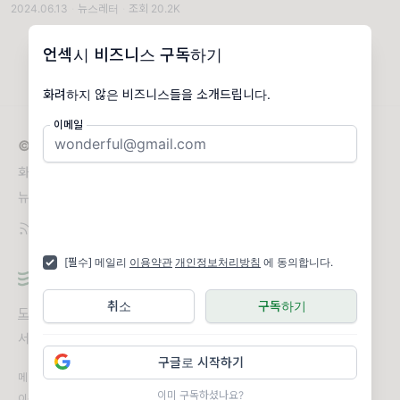
2024.06.13
·
뉴스레터
·
조회 20.2K
들을 대거 고용한 것도 아니고요. 혼자서 시작
했거든요. 100억 이하의 소형 IT 서비스
언섹시 비즈니스 구독하기
화려하지 않은 비즈니스들을 소개드립니다.
이메일
© 2026 언섹시 비즈니스
화려하지 않은 비즈니스들을 소개드립니다.
뉴스레터 문의
grum.jeon@gmail.com
[필수] 메일리
이용약관
개인정보처리방침
에 동의합니다.
취소
구독하기
도움말
오류 및 기능 관련 제보
서비스 이용 문의
admin@team.maily.so
채팅으로 문의하기
구글로 시작하기
메일리 사업자 정보
이미 구독하셨나요?
이용약관
|
개인정보처리방침
|
정기결제 이용약관
|
라이선스