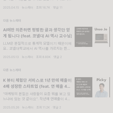
습니다. 앱 안에서 사주, 헤어컨설팅, 심리상담
2025.04.15
·
뉴스레터
·
조회 16.7K
·
댓글 11
과 같은 콘텐츠를 판매해요. 1회성 서비스로 끝
나지 않고, AI가
다음 뉴스레터
AI에만 의존하면 평범한 글과 생각만 얻
게 됩니다 (feat. 코넬대 AI 역사 교수님)
LLM은 본질적으로 통계적 모델이기 때문이에
요.. 코넬대학교에서 AI 역사를 가르치는 한국
인 교수님이 있습니다. 작년에는 AI 스타트업을
2025.05.13
·
뉴스레터
·
조회 8.93K
·
댓글 2
창업해서 열심히 키워가고 있었고요.
Huggingface에서 AI 리서처로 일한 뒤, Gen
다른 뉴스레터
K 뷰티 체험단 서비스로 1년 만에 매출이
4배 성장한 스타트업 (feat. 연 매출 42
억)
"마케팅의 본질은 사람들이 요즘 뭐를 보고 있
느냐에 있는 것 같아요". 작년에 연매출이 4배
가까이 성장한 K 뷰티 플랫폼이 있습니다. K 뷰
2025.05.26
·
뉴스레터
·
조회 11.2K
·
댓글 2
티 브랜드들이 신제품이 나왔을 때 체험단을 쉽