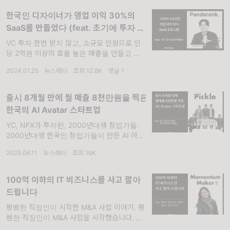
고 빠르게 구할 수 있도록 도와주는 서비스를
만드는 Picky 이
한국인 디자이너가 영업 이익 30%의
SaaS를 만들었다 (feat. 초기에 투자 받
지 마세요)
VC 투자 한번 받지 않고, 소규모 인원으로 인
당 2억원 이상의 효율 높은 매출을 만들고 있는
SaaS 서비스 기업이 있습니다. 영업 이익률은
2024.01.25
·
뉴스레터
·
조회 12.8K
·
댓글 1
무려 30%가 넘어가고요. 90년생
출시 8개월 만에 월 매출 8천만원을 찍은
한국의 AI Avatar 스타트업
YC, NFX가 투자한, 2000년대생 창업가들.
2000년대생 한국인 창업가들이 만든 AI 아바
타 서비스가 글로벌 최고의 투자사인 YC와
2025.06.11
·
뉴스레터
·
조회 16K
NFX에 투자 받았다는 소식을 들었습니다. 한
국 스타트업이 이런 투자사에게 초기 투자를 받
100억 이하의 IT 비즈니스를 사고 팔아
드립니다
평범한 직장인이 시작한 M&A 사업 이야기. 평
범한 직장인이 M&A 사업을 시작했습니다. 금
융권 출신도 아닙니다. 투자금을 받아서 전문가