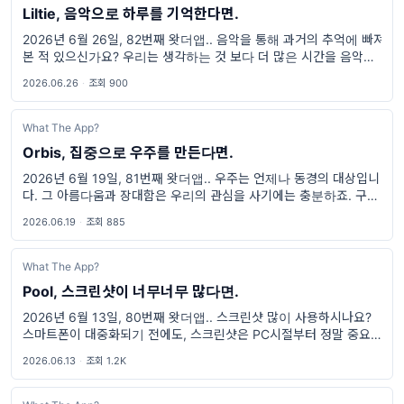
Liltie, 음악으로 하루를 기억한다면.
2026년 6월 26일, 82번째 왓더앱.. 음악을 통해 과거의 추억에 빠져
본 적 있으신가요? 우리는 생각하는 것 보다 더 많은 시간을 음악과
함께하고, 기억합니다. 시험을 준비하면서 들었던 음악이나, 여행가
2026.06.26
·
조회 900
며 차에서 들었던
What The App?
Orbis, 집중으로 우주를 만든다면.
2026년 6월 19일, 81번째 왓더앱.. 우주는 언제나 동경의 대상입니
다. 그 아름다움과 장대함은 우리의 관심을 사기에는 충분하죠. 구독
자님께서 만약 불빛이 많이 없는 밤의 별들을 경험해보신 적 있다면,
2026.06.19
·
조회 885
그 장대함과
What The App?
Pool, 스크린샷이 너무너무 많다면.
2026년 6월 13일, 80번째 왓더앱.. 스크린샷 많이 사용하시나요?
스마트폰이 대중화되기 전에도, 스크린샷은 PC시절부터 정말 중요한
기능 중 하나였습니다. 현재 어떤 상황인지 알려주거나, 잊어버리는
2026.06.13
·
조회 1.2K
것을 대비하기 위해