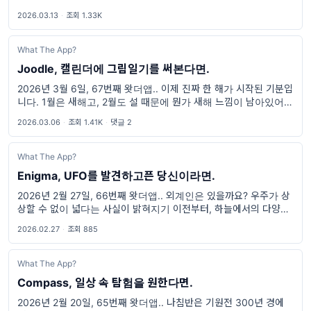
이 있어서, 단순히 머리에 담기에는 기억할 일들이 너무 많기 때문이
2026.03.13
·
조회 1.33K
죠 기록을 해 두어
What The App?
Joodle, 캘린더에 그림일기를 써본다면.
2026년 3월 6일, 67번째 왓더앱.. 이제 진짜 한 해가 시작된 기분입
니다. 1월은 새해고, 2월도 설 때문에 뭔가 새해 느낌이 남아있어서 3
월 정도는 되어야 2026년이 되었다는 느낌이 드는 것 같거든요. 잘
2026.03.06
·
조회 1.41K
·
댓글 2
보내고
What The App?
Enigma, UFO를 발견하고픈 당신이라면.
2026년 2월 27일, 66번째 왓더앱.. 외계인은 있을까요? 우주가 상
상할 수 없이 넓다는 사실이 밝혀지기 이전부터, 하늘에서의 다양한
현상과 물체들은 우리의 관심을 끌어왔습니다. 흔히 UFO, 이제는 이
2026.02.27
·
조회 885
름이 조금 변경된
What The App?
Compass, 일상 속 탐험을 원한다면.
2026년 2월 20일, 65번째 왓더앱.. 나침반은 기원전 300년 경에