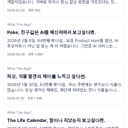
개발되었습니다. 가벼운 자석이 항상 같은 방향을 가르킨다는 것은
항해와 여행에 엄청난 영향을 미쳤죠. 하지만, 현대인 21세기에 나침
2026.02.20
·
조회 992
반으로 길을 찾는
What The App?
Poke, 친구같은 AI를 메신저에서 보고싶다면.
2026년 2월 6일, 64번째 왓더앱.. 요즘 Product Hunt를 열면, AI
프로덕트가 아닌 걸 찾는 게 더 어렵습니다. 그만큼 AI 서비스는 쏟아
지고 있고, 저도 꽤 많이 써봤습니다. 그런데 결국 돌아오는 건 항
2026.02.06
·
조회 1.46K
What The App?
피오, 식물 발견의 재미를 느끼고 싶다면.
2026년 1월 30일, 63번째 왓더앱.. 우리 주변에는 생각보다 식물이
많습니다. 당장 생각만 해봐도, 화단에 자라있는 잔디 식물들이나 도
로 옆에 서있는 가로수들이 있죠. 그 외에도 집에서 키우는 식물들까
2026.01.30
·
조회 1.09K
지 생각하면, 의
What The App?
The Life Calendar, 얼마나 지났는지 보고싶다면.