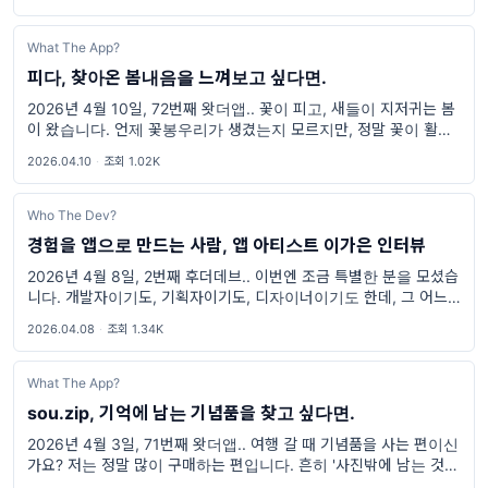
람들만
What The App?
피다, 찾아온 봄내음을 느껴보고 싶다면.
2026년 4월 10일, 72번째 왓더앱.. 꽃이 피고, 새들이 지저귀는 봄
이 왔습니다. 언제 꽃봉우리가 생겼는지 모르지만, 정말 꽃이 활짝 피
고 있더군요. 뉴스에서는 4월 7일 경에 개화 시즌이 될 것이라고 이
2026.04.10
·
조회 1.02K
야기했지만,
Who The Dev?
경험을 앱으로 만드는 사람, 앱 아티스트 이가은 인터뷰
2026년 4월 8일, 2번째 후더데브.. 이번엔 조금 특별한 분을 모셨습
니다. 개발자이기도, 기획자이기도, 디자이너이기도 한데, 그 어느 것
도 완전히 맞지 않아서 스스로 이름을 만들어버린 사람. 두 번째 후더
2026.04.08
·
조회 1.34K
데브의 주인공
What The App?
sou.zip, 기억에 남는 기념품을 찾고 싶다면.
2026년 4월 3일, 71번째 왓더앱.. 여행 갈 때 기념품을 사는 편이신
가요? 저는 정말 많이 구매하는 편입니다. 흔히 '사진밖에 남는 것이
없다'고 하지만, 저는 기념품도 그 사진만큼이나 소중한 여행의 흔적