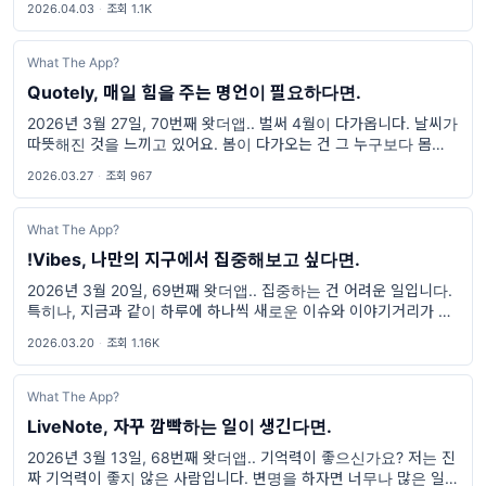
2026.04.03
·
조회 1.1K
이라고 생각
What The App?
Quotely, 매일 힘을 주는 명언이 필요하다면.
2026년 3월 27일, 70번째 왓더앱.. 벌써 4월이 다가옵니다. 날씨가
따뜻해진 것을 느끼고 있어요. 봄이 다가오는 건 그 누구보다 몸이 먼
저 알아채는 것 같습니다. 괜히 기지개를 켜고 싶어지고, 몸의 긴장이
2026.03.27
·
조회 967
풀리는 계
What The App?
!Vibes, 나만의 지구에서 집중해보고 싶다면.
2026년 3월 20일, 69번째 왓더앱.. 집중하는 건 어려운 일입니다.
특히나, 지금과 같이 하루에 하나씩 새로운 이슈와 이야기거리가 생
성되고, 그걸 손바닥에서 바로 확인할 수 있는 경우에 말이죠. 그래서
2026.03.20
·
조회 1.16K
이전 Focus
What The App?
LiveNote, 자꾸 깜빡하는 일이 생긴다면.
2026년 3월 13일, 68번째 왓더앱.. 기억력이 좋으신가요? 저는 진
짜 기억력이 좋지 않은 사람입니다. 변명을 하자면 너무나 많은 일들