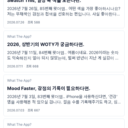
Swatch This, 일상 속 색을 모은다면.
2026년 7월 26일, 85번째 왓더앱.. 어떤 색을 가장 좋아하시나요?
저는 무채색인 검정과 흰색을 선호하는 편입니다. 사실 좋아한다기보
다는, 제가 색의 조합이나 예쁜 색을 잘 모르는 편이라 어쩔 수 없이
2026.07.26
·
조회 588
두 색을 선호하
What The App?
2026, 상반기의 WOTY가 궁금하다면.
2026년 7월 11일, 84번째 왓더앱.. 여름이네요. 2026이라는 숫자
도 익숙해진지 얼마 되지 않았는데, 벌써 반년이 지난 게 실감이 나지
않습니다. 이렇게 시간이 흐르는 동안, 왓더앱도 초창기부터 구독하
2026.07.11
·
조회 668
고 사랑해주신
What The App?
Mood Faster, 감정의 기록이 필요하다면.
2026년 7월 3일, 83번째 왓더앱.. iPhone을 사용하신다면, '건강'
앱을 사용해본 적 있으실 겁니다. 걸음 수를 기록해주기도 하고, 심장
박동 수를 기록해주기도 하는 '건강'과 관련된 모든 것들이 모여있는
2026.07.03
·
조회 667
앱이
What The App?