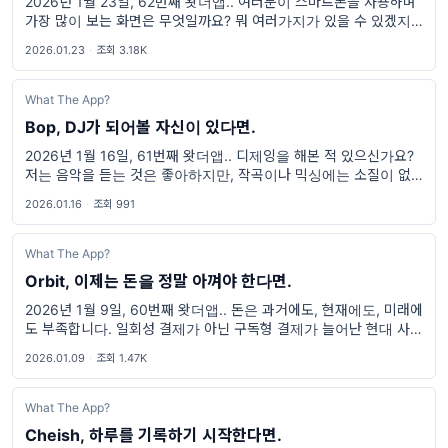
2026년 1월 23일, 62번째 왓더앱.. 여러분이 스마트폰을 사용하며
가장 많이 보는 화면은 무엇일까요? 뭐 여러가지가 있을 수 있겠지만,
돈을 걸어야 한다면 저는 다름아닌 '잠금화면'에 걸고 싶습니다. 이제
2026.01.23
·
조회 3.18K
는 시간도 시
What The App?
Bop, DJ가 되어볼 자신이 있다면.
2026년 1월 16일, 61번째 왓더앱.. 디제잉을 해본 적 있으신가요?
저는 음악을 듣는 것은 좋아하지만, 작곡이나 믹싱에는 소질이 없어
디제잉 된 음악들을 즐기는 편입니다. 실제로 음악을 섞고, 리믹스를
2026.01.16
·
조회 991
만들고, 흐름을
What The App?
Orbit, 이제는 돈을 정말 아껴야 한다면.
2026년 1월 9일, 60번째 왓더앱.. 돈은 과거에도, 현재에도, 미래에
도 부족합니다. 일회성 결제가 아닌 구독형 결제가 늘어난 현대 사회
에서는 그 체감이 더 크게 느껴지기도 하죠. 매달 일정한 돈이 빠져나
2026.01.09
·
조회 1.47K
간다는 것이
What The App?
Cheish, 하루를 기록하기 시작한다면.