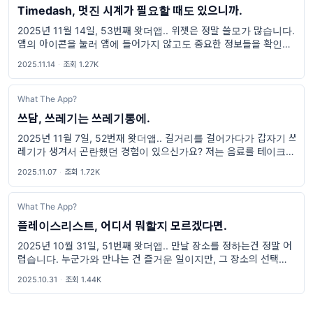
Timedash, 멋진 시계가 필요할 때도 있으니까.
2025년 11월 14일, 53번째 왓더앱.. 위젯은 정말 쓸모가 많습니다.
앱의 아이콘을 눌러 앱에 들어가지 않고도 중요한 정보들을 확인하고
빠르게 기능을 사용할 수 있으니까요. 그래서 위젯 기능이 업데이트
2025.11.14
·
조회 1.27K
된 이후로 정말 많
What The App?
쓰담, 쓰레기는 쓰레기통에.
2025년 11월 7일, 52번재 왓더앱.. 길거리를 걸어가다가 갑자기 쓰
레기가 생겨서 곤란했던 경험이 있으신가요? 저는 음료를 테이크아
웃해서 많이 마시는 편인데, 이로 인해 곤란한 경험이 참 많았습니다.
2025.11.07
·
조회 1.72K
음료수를 담은 일회
What The App?
플레이스리스트, 어디서 뭐할지 모르겠다면.
2025년 10월 31일, 51번째 왓더앱.. 만날 장소를 정하는건 정말 어
렵습니다. 누군가와 만나는 건 즐거운 일이지만, 그 장소의 선택이 늘
부담이 되니까요. 만약 중요한 비즈니스 미팅을 회사 근처에서 한다
2025.10.31
·
조회 1.44K
면, 어떻게 검색