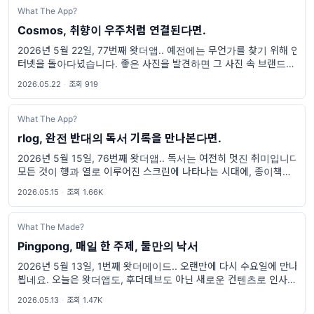
What The App?
Cosmos, 취향이 우주처럼 연결된다면.
2026년 5월 22일, 77번째 왓더앱.. 예전에는 무언가를 찾기 위해 인
터넷을 돌아다녔습니다. 좋은 사진을 발견하면 그 사진 속 브랜드나
위치를 검색하고, 또 비슷한 무드의 이미지를 따라가다가 새로운 발
2026.05.22
·
조회 919
견을 하기도 했죠.
What The App?
rlog, 완전 반대의 독서 기록을 만나본다면.
2026년 5월 15일, 76번째 왓더앱.. 독서는 여전히 멋진 취미입니다.
모든 것이 행과 열로 이루어진 스크린에 나타나는 시대에, 종이책을
손에 쥐고 읽는다는 것은 더 멋진 일이 되었거든요. 물론 멋진만큼 지
2026.05.15
·
조회 1.66K
속하기 어려운
What The Made?
Pingpong, 매일 한 주제, 둘만의 낙서
2026년 5월 13일, 1번째 왓더메이드.. 오랜만에 다시 수요일에 만나
뵙네요. 오늘은 왓더앱도, 후더데브도 아닌 새로운 컨텐츠로 인사드
리게 되었네요. 이전에 언급한 것과 같이, 사실 What The App?을
2026.05.13
·
조회 1.47K
꾸려가는 팀은