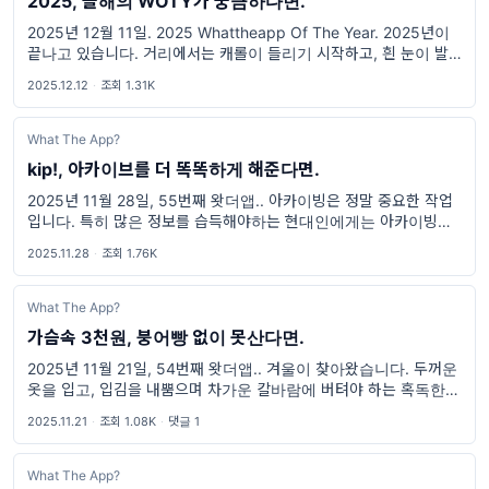
2025, 올해의 WOTY가 궁금하다면.
2025년 12월 11일. 2025 Whattheapp Of The Year. 2025년이
끝나고 있습니다. 거리에서는 캐롤이 들리기 시작하고, 흰 눈이 발에
치이며 연말연시 느낌이 물씬 나는데요. 연말 분위기에 맞춰서, 올해
2025.12.12
·
조회 1.31K
의 앱을 선정하는 시간을 가져보고
What The App?
kip!, 아카이브를 더 똑똑하게 해준다면.
2025년 11월 28일, 55번째 왓더앱.. 아카이빙은 정말 중요한 작업
입니다. 특히 많은 정보를 습득해야하는 현대인에게는 아카이빙은 더
이상 선택이 아니라 필수에 가깝죠. 그래서 세상에는 정말 다양한 아
2025.11.28
·
조회 1.76K
카이빙 방법이 있습니
What The App?
가슴속 3천원, 붕어빵 없이 못산다면.
2025년 11월 21일, 54번째 왓더앱.. 겨울이 찾아왔습니다. 두꺼운
옷을 입고, 입김을 내뿜으며 차가운 칼바람에 버텨야 하는 혹독한 계
절이죠. 물론, 개인적으로 좋아하는 계절이기는 합니다. 어쨌든 이런
2025.11.21
·
조회 1.08K
·
댓글 1
혹독한 계절을 버
What The App?