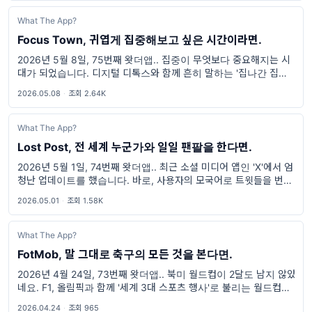
What The App?
Focus Town, 귀엽게 집중해보고 싶은 시간이라면.
2026년 5월 8일, 75번째 왓더앱.. 집중이 무엇보다 중요해지는 시
대가 되었습니다. 디지털 디톡스와 함께 흔히 말하는 '집나간 집중
력'을 다시 되돌리기 위한 서비스들도 점점 많아지고 있습니다. 다양
2026.05.08
·
조회 2.64K
한 스크린타임 앱과,
What The App?
Lost Post, 전 세계 누군가와 일일 팬팔을 한다면.
2026년 5월 1일, 74번째 왓더앱.. 최근 소셜 미디어 앱인 'X'에서 엄
청난 업데이트를 했습니다. 바로, 사용자의 모국어로 트윗들을 번역
해서 보여주는 것이죠. 물론 이전에도 '번역하기'를 눌러 번역이 가능
2026.05.01
·
조회 1.58K
했지만, 이
What The App?
FotMob, 말 그대로 축구의 모든 것을 본다면.
2026년 4월 24일, 73번째 왓더앱.. 북미 월드컵이 2달도 남지 않았
네요. F1, 올림픽과 함께 '세계 3대 스포츠 행사'로 불리는 월드컵은
자타공인 부정할 수 없는 가장 큰 세계적 스포츠 대회입니다. 공과 사
2026.04.24
·
조회 965