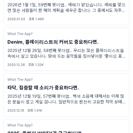
2026년 1월 1일, 59번째 왓더앱.. 새해가 밝았습니다. 새해를 맞으
면 많은 사람들이 한 해의 계획을 세우곤 합니다. 그 중에서도 자주
등장하는 목표가 바로 ‘일기 쓰기’가 아닐까 싶습니다. 하지만 우리 모
2026.01.02
·
조회 1.46K
두가 알듯
What The App?
Denim, 플레이리스트의 커버도 중요하다면.
2025년 12월 26일, 58번째 왓더앱.. 우리는 많은 플레이리스트들
속에서 살고 있습니다. 맘에 드는 음악들을 집어넣어둔 '좋아요 표시
한 곡'이나 '즐겨찾기 된 곡' 플레이리스트부터, '운동할 때 듣는 곡'과
2025.12.26
·
조회 1.32K
같은 상황별
What The App?
타닥, 집중할 때 소리가 중요하다면.
2025년 12월 19일, 57번째 왓더앱.. 백색 소음에 대해서는 이제 많
은 분들이 알고 계실 겁니다. 일반적으로 완전히 고요한 적막 상태보
다, 약간의 규칙적이지 않은 소음이 있는 환경이 더 집중하기에 적합
2025.12.19
·
조회 1.41K
하다는 이야기죠.
What The App?