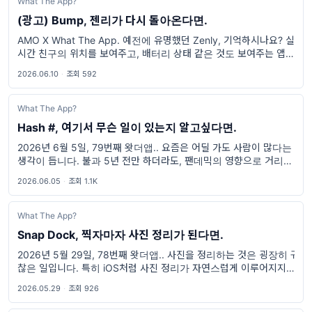
What The App?
(광고) Bump, 젠리가 다시 돌아온다면.
AMO X What The App. 예전에 유명했던 Zenly, 기억하시나요? 실
시간 친구의 위치를 보여주고, 배터리 상태 같은 것도 보여주는 앱이
요. 정말 인기가 많았던 앱이라서, 서비스 종료가 결정되자 많은 사람
2026.06.10
·
조회 592
What The App?
Hash #, 여기서 무슨 일이 있는지 알고싶다면.
2026년 6월 5일, 79번째 왓더앱.. 요즘은 어딜 가도 사람이 많다는
생각이 듭니다. 불과 5년 전만 하더라도, 팬데믹의 영향으로 거리에
는 사람이 거의 없었습니다. 10시만 되면 일정을 마무리하기도 했었
2026.06.05
·
조회 1.1K
고요. 하지만
What The App?
Snap Dock, 찍자마자 사진 정리가 된다면.
2026년 5월 29일, 78번째 왓더앱.. 사진을 정리하는 것은 굉장히 귀
찮은 일입니다. 특히 iOS처럼 사진 정리가 자연스럽게 이루어지지 않
는 환경이라면 더더욱 그렇죠. 기록을 위해 사진을 찍어두더라도, 결
2026.05.29
·
조회 926
국 여러 주제의