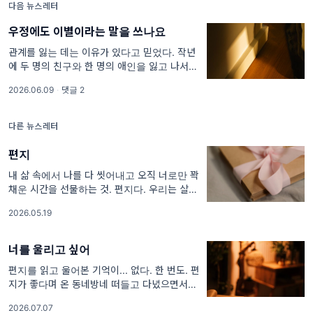
다음 뉴스레터
우정에도 이별이라는 말을 쓰나요
관계를 잃는 데는 이유가 있다고 믿었다. 작년
에 두 명의 친구와 한 명의 애인을 잃고 나서야
그 믿음이 얼마나 오만한 거였는지 알았다. 근
2026.06.09
·
댓글 2
몇 년을 모두 합쳐도 가장 무거운 이별이
다른 뉴스레터
편지
내 삶 속에서 나를 다 씻어내고 오직 너로만 꽉
채운 시간을 선물하는 것. 편지다. 우리는 살면
서 말을 어디까지 해야 하는가를 자주 고민한
2026.05.19
다. 민감도가 높을수록 어디까지 숨겨야 예
너를 울리고 싶어
편지를 읽고 울어본 기억이... 없다. 한 번도. 편
지가 좋다며 온 동네방네 떠들고 다녔으면서,
내가 생각해도 좀 웃기다. 새드엔딩 소설을 하
2026.07.07
도 읽어대서일까, 활자가 주는 슬픔에