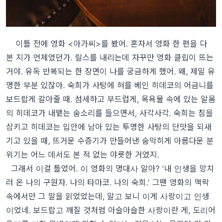
이틀 전에 영화 <아가씨>를 봤어. 혼자서 영화 한 편을 다
본 지가 언제였던가. 릴스를 내리는데 자꾸만 영화 클립이 뜨는
거야. 유독 반복되는 한 장면이 나를 궁금하게 했어. 왜, 제일 유
명한 부분 있잖아. 숙희가 사탕에 혀를 베인 히데코의 어금니를
보드랍게 갈아줄 때. 섬세하고 부드럽게, 목욕물 속에 있는 알몸
의 히데코가 내뱉는 숨소리를 들으면서, 사각사각. 숙희는 침을
삼키고 히데코는 입안에 남아 있는 투명한 사탕의 단맛을 되새
기고 있을 때, 뜨거운 수증기가 만들어낸 숨막히게 아름다운 분
위기는 어느 데서도 본 적 없는 야릇한 거였지.
그래서 이걸 틀었어. 이 영화의 명대사 알아? '내 인생을 망치
러 온 나의 구원자. 나의 타마코. 나의 숙희.' 그땐 영화의 맥락
속에서만 그 말을 읽었었는데, 알고 보니 이게 사랑이고 인생
이었네. 보드랍고 깨질 것처럼 아슬아슬한 사랑이란 게, 도리어