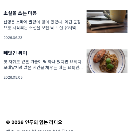
소설을 쓰는 마음
선영은 소파에 말없이 앉아 있었다. 이런 문장
으로 시작되는 소설을 보면 탁 트인 유리벽이
있는 넓은 거실이 화사하게 그려진다. 덜컹 하
2026.06.23
고 그 사람이 되어버린 것처럼. 이런 소설
빼앗긴 취미
첫 자취로 얻은 기술이 딱 하나 있다면 요리다.
모래알처럼 많은 시간을 채우는 데는 요리만한
게 없었다. 영원히 끝내지 않아도 되는 재료 손
2026.05.05
질과 그걸 영원히 보관해줄 것만 같은
© 2026 연두의 읽는 라디오