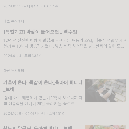
수많은 영화, 드라마등의 볼거리를 선택하기 쉽
2024.01.11
·
사이에서서
·
조회 1.49K
게 만들어주는 존재들이 있다. 물론, 믿고 보는
배우가 감독을,
다음 뉴스레터
[특별기고] 바람이 불어오면 _ 백수정
12년 전 선선한 바람이 반갑게 느껴지는 여름의 초입, 나는 밤샘업무에 시
달리는 10년차 방송작가였다. 방송 제작 시스템은 방송날짜에 맞춰 모든
일정이 빡빡하게 이뤄지기 때문에 숨
2024.01.14
·
조회 1.38K
다른 뉴스레터
가을이 온다, 독감이 온다_육아에 바나나
_보배
‘집에 아기 해열제가 있던가.’ ‘혹시 모르니까 아
침 이유식을 아기가 제일 좋아하는 죽으로 든든
하게 먹여야지. 낮잠은 짧게라도 재우고 출발하
2024.10.18
·
육아에 바나나
·
조회 1.91K
자.’ ‘날씨가 덥기는 한데, 맨살을 내
분노의 닭곰탕_육아에 바나나_보배