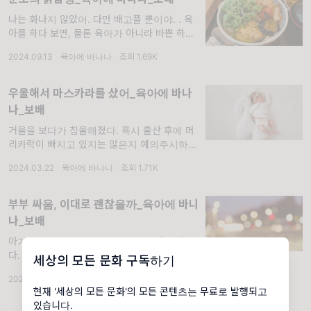
나는 화나지 않았어. 다만 배고플 뿐이야. . 육
아를 하다 보면, 물론 육아가 아니라 바쁜 하루
를 보내다 보면 모두 마찬가지로, 끼니를 거르
2024.09.13
·
육아에 바나나
·
조회 1.69K
기 십상이다. 분주히 몸을 움직이다 보면 어느
순간 화가 치민다. ‘다 먹고 살자고 하
우울해서 마스카라를 샀어_육아에 바나
나_보배
거울을 보다가 침울해졌다. 혹시 출산 후에 머
리카락이 빠지고 있지는 않은지 예의주시하고
있다. 임신기에 생긴 비립종은 출산 후에 피부
2024.03.22
·
육아에 바나나
·
조회 1.71K
과에 달려가 제거했더니 얼굴에는 의료용 밴드
가
부부 싸움, 이대로 괜찮을까_육아에 바나
나_보배
아기가 찾아온 뒤, 우리 부부는 일상처럼 다툰
다. 사이가 좋았던 시절은 전생의 일처럼 아득
세상의 모든 문화 구독하기
하다. 일 년도 안 되는 시간 동안 많은 것이 변
2024.08.09
·
육아에 바나나
·
조회 1.8K
해 버렸다. 볼록했던 배 안에서 조그맣게
현재 '세상의 모든 문화'의 모든 콘텐츠는 무료로 발행되고
있습니다.