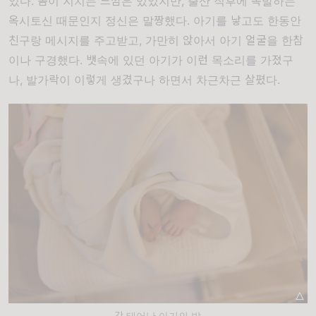
었다
.
몸이 지치는 느낌은 있었지만
,
출산 직후에 폭발하는
옥시토신 때문인지 정신은 말짱했다
.
아기를 낳고도 한동안
친구랑 메시지를 주고받고
,
가만히 앉아서 아기 얼굴을 한참
이나 구경했다
.
뱃속에 있던 아기가 이런 목소리를 가졌구
나
,
발가락이 이렇게 생겼구나 하면서 차근차근 살폈다
.
갓 태어난 아기의 발