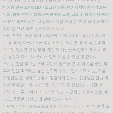
만 있다면, 그깟 출산의 고통쯤이야 충분히 견딜 만하다.
아기용 면봉 꼬다리보다 조그만 발톱
,
아기새처럼 꼼작거리는
입술
,
몸통 전체로 들숨날숨 숨쉬는 호흡
,
그리고 응가에서 풍기
는 분유 꼬순내
까지. 세상에서 가장 귀여운, 범접 불가 존재가
있다면 그건 바로 신생아가 아닐까.
우리 부부는 출산 후에 조리원에 가지 않았다
.
혹시 산후조리
가 잘 되지 않을까 조금 겁이 나기는 했지만
,
미리 잘 준비해
두기만 한다면 탄생 후의 귀한 첫 시간을 타인에게 맡기지 않
고 남편과 아기
,
나 셋이서 함께 보낼 수 있을 것 같았다
.
우리는 출산 후
3
일 뒤에 퇴원해 집으로 왔다
.
아기를 낳은 직
후에 밥을 먹으려고 몸을 일으키다가 기절하기도 하고
,
처음
화장실을 갈 때에도 눈앞이 캄캄해져 간호사 선생님을 안고 바
닥에 주저앉아 버리기도 했지만
,
그래도 괜찮았다
.
기절이야
금방 정신 들 때까지 기다리면 되고
,
새근새근 잠들어 있는 아
기도
,
든든한 남편도 내 곁에 있으니 말이다
.
병원에서부터 모자동실을 하던 아기는 두 시간에 한 번씩 울