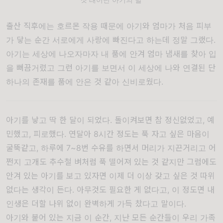
출산 직후에는 호르몬 작용 때문에 아기와 엄마가 처음 피부
가 닿는 순간 서로에게 사랑에 빠진다고 하는데 정말 그랬다
.
아기는 세상에 나오자마자 내 품에 안겨 엄마 냄새를 찾아 입
을 뻐끔거렸고 그런 아기를 보면서 이 세상에 나와 연결된 단
하나의 존재를 품에 안은 것 같아 신비로웠다
.
아기를 낳고 딱 한 달이 되었다
.
돌이켜보면 참 정신없었고
,
예
민했고
,
피로했다
.
연달아
8
시간 정도는 푹 자고 싶은 마음이
굴뚝같고
,
하루에
7~8
번 수유를 하면서 머리가 지끈거리고 어
쩐지 고개도 추수철 벼처럼 푹 떨어져 있는 것 같지만 그럼에도
안겨 있는 아기를 보고 있자면 이제 더 이상 갖고 싶은 것 따위
없다는 생각이 든다
.
아무것도 필요한 게 없다고
,
이 정도면 내
인생은 더할 나위 없이 완벽하게 가득 찼다고 말이다
.
아기와 붙어 있는 지금 이 순간, 지난 모든 순간들이 우리 가족