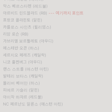
막스 베르스타펜 (레드불)
아르비드 린드블라드 (RB)
--- 여기까지 포인트
프랑코 콜라핀토 (알핀)
카를로스 사인츠 (윌리엄스)
리암 로슨 (RB)
가브리엘 보르톨레토 (아우디)
에스테반 오콘 (하스)
세르지오 페레즈 (캐딜락)
니코 훌켄버그 (아우디)
랜스 스트롤 (애스턴 마틴)
발테리 보타스 (캐딜락)
올리버 베어만 (하스)
피에르 가슬리 (알핀)
아이작 하자르 (레드불)
NC 페르난도 알론소 (애스턴 마틴)