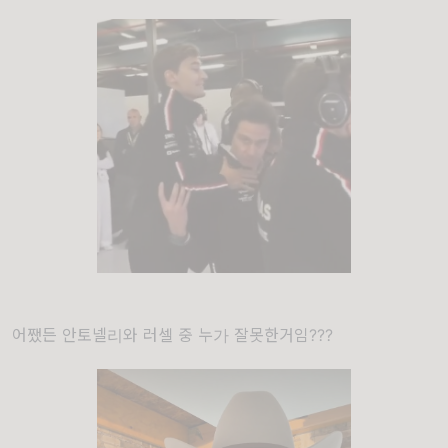
어쨌든 안토넬리와 러셀 중 누가 잘못한거임???