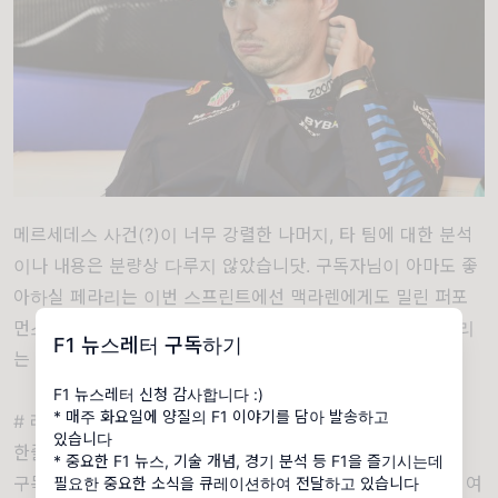
메르세데스 사건(?)이 너무 강렬한 나머지, 타 팀에 대한 분석
이나 내용은 분량상 다루지 않았습니닷. 구독자님이 아마도 좋
아하실 페라리는 이번 스프린트에선 맥라렌에게도 밀린 퍼포
먼스를 보여주었습니다. 일단 순수 페이스가 상위권에서 밀리
F1 뉴스레터 구독하기
는 모습이라 많이 아쉬웠죠.
F1 뉴스레터 신청 감사합니다 :)
* 매주 화요일에 양질의 F1 이야기를 담아 발송하고
# 레이스 리뷰: 세상이 조러셀을 억까한다 🙉
있습니다
한줄평: 라이브로 레이스 보신 분이 승자.
* 중요한 F1 뉴스, 기술 개념, 경기 분석 등 F1을 즐기시는데
구독자님 제가 손톱만큼 더 조러셀에게 애정이 있어 그런지, 여
필요한 중요한 소식을 큐레이션하여 전달하고 있습니다