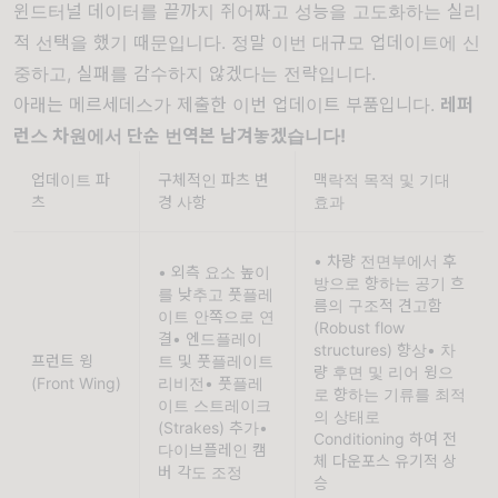
윈드터널 데이터를 끝까지 쥐어짜고 성능을 고도화하는 실리
적 선택을 했기 때문입니다. 정말 이번 대규모 업데이트에 신
중하고, 실패를 감수하지 않겠다는 전략입니다.
아래는 메르세데스가 제출한 이번 업데이트 부품입니다.
레퍼
런스 차원에서 단순 번역본 남겨놓겠습니다!
업데이트 파
구체적인 파츠 변
맥락적 목적 및 기대 
츠
경 사항
효과 
• 차량 전면부에서 후
• 외측 요소 높이
방으로 향하는 공기 흐
를 낮추고 풋플레
름의 구조적 견고함
이트 안쪽으로 연
(Robust flow 
결• 엔드플레이
structures) 향상• 차
프런트 윙
트 및 풋플레이트 
량 후면 및 리어 윙으
(Front Wing)
리비전• 풋플레
로 향하는 기류를 최적
이트 스트레이크
의 상태로 
(Strakes) 추가• 
Conditioning 하여 전
다이브플레인 캠
체 다운포스 유기적 상
버 각도 조정
승