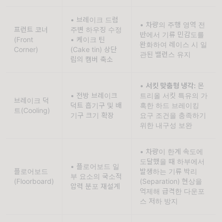
• 브레이크 드럼 
• 차량의 주행 영역 전
프런트 코너
주변 하우징 수정
반에서 기류 민감도를 
(Front 
• 케이크 틴
완화하여 레이스 시 일
Corner)
(Cake tin) 상단 
관된 밸런스 유지
립의 캠버 축소
• 
서킷 맞춤형 냉각:
 몬
• 전방 브레이크 
트리올 서킷 특유의 가
브레이크 덕
덕트 흡기구 및 배
혹한 하드 브레이킹 
트(Cooling)
기구 크기 확장
요구 조건을 충족하기 
위한 내구성 보완
• 차량이 한계 속도에 
도달했을 때 하부에서 
• 플로어보드 일
플로어보드
발생하는 기류 박리
부 요소의 국소적 
(Floorboard)
(Separation) 현상을 
압력 분포 재설계
억제해 급격한 다운포
스 저하 방지