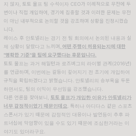
지 않자, 토토 울프 팀 수석이자 CEO가 이례적으로 무전에 두
번이나 직접 개입하여, 경기에 집중할 것과 이러한 문제는 무전
이 아닌 내부적으로 논의할 것을 강조하며 상황을 진정시켰습
니다.
레이스 후 안토넬리는 경기 전 팀 회의에서 논의된 내용과 실
제 상황이 달랐다고 느끼며,
어떤 주행이 허용되는지에 대한
"명확한 기준"을 팀에 요구했다는 후문입니다.
토토 울프는 과거 해밀턴과 로즈버그의 라이벌 관계(2016년)
를 언급하며, 이번에는 갈등이 깊어지기 전 초기에 개입하여
규칙을 확립하겠다고 밝혔습니다. 안토넬리의 승부욕을 두둔
하면서도, 팀의 이익이 우선임을 강조했습니다.
다른 언론을 찾아보니,
토토 울프가 개입한 이유가 안토넬리가
너무 감정적이었기 때문인데요
. 특히나 아디다스 같은 스포츠
스폰서가 있기 때문에 감정적인 대응이나 발언등이 추후 파
트너십에 악영향이 있을 수도 있기 때문에 조심한거라는 이
야기도 있더라구요.