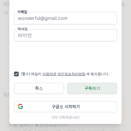
러모로 캐나다 GP 참 아쉬웠습니다. 2026년 상반기 커리어
가 이렇게 안풀려도 안풀릴 수가? ㅠ
이메일
닉네임
[필수] 메일리
이용약관
개인정보처리방침
에 동의합니다.
취소
구독하기
일단 진정하고 일단 레이스 흐름부터 볼게요...
구글로 시작하기
경기 전 상황
질 빌너브 서킷은 경기 당일 아침부터 약한 비가 내리며
이미 구독하셨나요?
노면 상태가 불안정했습니다.