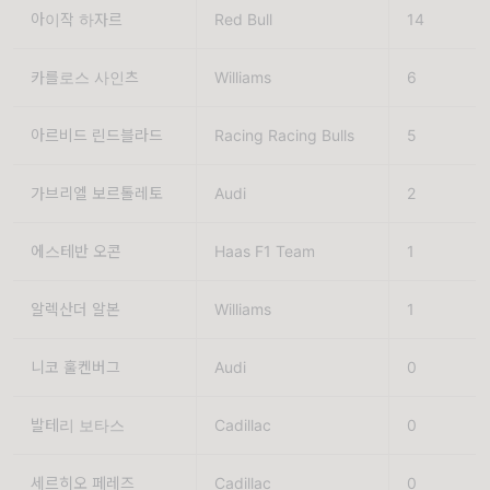
아이작 하자르 
Red Bull 
14
카를로스 사인츠
Williams
6
아르비드 린드블라드
Racing Racing Bulls
5
가브리엘 보르톨레토
Audi
2
에스테반 오콘
Haas F1 Team
1
알렉산더 알본
Williams
1
니코 훌켄버그
Audi
0
발테리 보타스
Cadillac
0
세르히오 페레즈
Cadillac
0