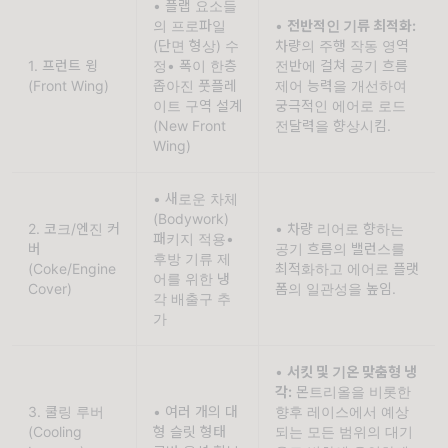
• 플랩 요소들
의 프로파일
• 
전반적인 기류 최적화:
(단면 형상) 수
차량의 주행 작동 영역 
1. 프런트 윙
정• 폭이 한층 
전반에 걸쳐 공기 흐름 
(Front Wing)
좁아진 풋플레
제어 능력을 개선하여 
이트 구역 설계 
궁극적인 에어로 로드 
(New Front 
전달력을 향상시킴.
Wing)
• 새로운 차체
(Bodywork) 
2. 코크/엔진 커
• 차량 리어로 향하는 
패키지 적용• 
버
공기 흐름의 밸런스를 
후방 기류 제
(Coke/Engine 
최적화하고 에어로 플랫
어를 위한 냉
Cover)
폼의 일관성을 높임.
각 배출구 추
가
• 
서킷 및 기온 맞춤형 냉
각:
 몬트리올을 비롯한 
3. 쿨링 루버
• 여러 개의 대
향후 레이스에서 예상
(Cooling 
형 슬릿 형태 
되는 모든 범위의 대기 