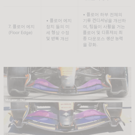
• 플로어 하부 전체의 
• 플로어 에지 
기류 컨디셔닝을 개선하
7. 플로어 에지
장치 들의 미
여, 팀들이 사활을 거는 
(Floor Edge)
세 형상 수정 
플로어 및 디퓨저의 최
및 반복 개선
종 다운포스 생산 능력
을 강화.