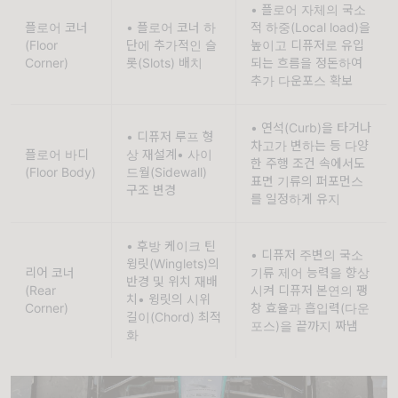
• 플로어 자체의 국소
플로어 코너
• 플로어 코너 하
적 하중(Local load)을 
(Floor 
단에 추가적인 슬
높이고 디퓨저로 유입
Corner)
롯(Slots) 배치
되는 흐름을 정돈하여 
추가 다운포스 확보
• 연석(Curb)을 타거나 
• 디퓨저 루프 형
차고가 변하는 등 다양
플로어 바디
상 재설계• 사이
한 주행 조건 속에서도 
(Floor Body)
드월(Sidewall) 
표면 기류의 퍼포먼스
구조 변경
를 일정하게 유지
• 후방 케이크 틴 
• 디퓨저 주변의 국소 
윙릿(Winglets)의 
리어 코너
기류 제어 능력을 향상
반경 및 위치 재배
(Rear 
시켜 디퓨저 본연의 팽
치• 윙릿의 시위
Corner)
창 효율과 흡입력(다운
길이(Chord) 최적
포스)을 끝까지 짜냄
화 