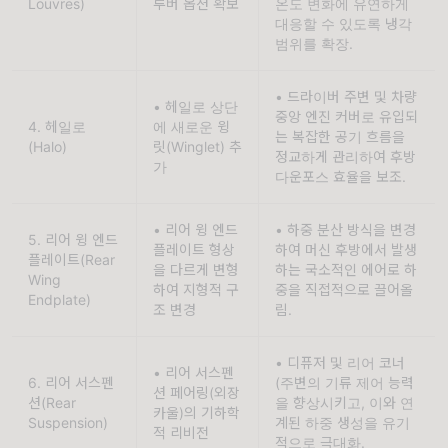
Louvres)
루버 옵션 확보 
온도 변화에 유연하게 
대응할 수 있도록 냉각 
범위를 확장.
• 드라이버 주변 및 차량 
• 헤일로 상단
중앙 엔진 커버로 유입되
4. 헤일로
에 새로운 윙
는 복잡한 공기 흐름을 
(Halo)
릿(Winglet) 추
정교하게 관리하여 후방 
가
다운포스 효율을 보조.
• 리어 윙 엔드
• 하중 분산 방식을 변경
5. 리어 윙 엔드
플레이트 형상
하여 머신 후방에서 발생
플레이트(Rear 
을 다르게 변형
하는 국소적인 에어로 하
Wing 
하여 지형적 구
중을 직접적으로 끌어올
Endplate)
조 변경 
림.
• 디퓨저 및 리어 코너
• 리어 서스펜
6. 리어 서스펜
(주변의 기류 제어 능력
션 페어링(외장 
션(Rear 
을 향상시키고, 이와 연
카울)의 기하학
Suspension)
계된 하중 생성을 유기
적 리비전
적으로 극대화.