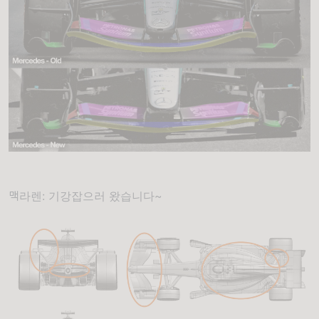
맥라렌: 기강잡으러 왔습니다~