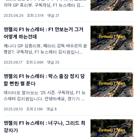
리아 GP 프리뷰. 구독자님, F1 뉴스레터 김지
원입니다. 오랜만에 레이스 없이 푹 쉬었던 한
2025.06.24
·
조회 2.51K
·
댓글 21
주였습니다. 여러 이변을 낳았던 캐나다 GP 이
후 아직도 잡음이 끊이질 않네요. 언론에서 물
엔젤의 F1 뉴스레터 : F1 안보는거 그거
어뜯기
어떻게 하는건데
캐나다 GP 심층리뷰, 페라리 감독 바수르의 운
명은?. 구독자님, F1 뉴스레터 김지원입니다.
2026 F1 캘린더가 공개되었습니다! 이 말인즉
2025.06.17
·
조회 2.46K
·
댓글 25
슨... 직관 계획이 있으신 분들은 이제 슬슬 움
직이셔야 할 때란 뜻입니다.
엔젤의 F1 뉴스레터 : 막스 출장 정지 당
할 뻔한 썰 푼다
데이터로 알아보는 '25 시즌. 구독자님, F1 뉴
스레터 김지원입니다. 안녕하세요, 경기가 없었
던 이번 연휴, 구독자님은 어떻게 보내셨나요?
2025.06.10
·
조회 2.16K
·
댓글 8
저는 코엑스몰에 생긴 F1 더 무비 팝업 부스에
다녀왔습니다
엔젤의 F1 뉴스레터 : 너구나, 그리드 최
강자가