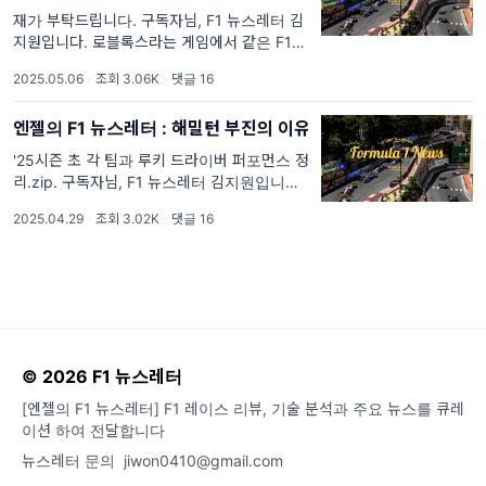
재가 부탁드립니다. 구독자님, F1 뉴스레터 김
지원입니다. 로블록스라는 게임에서 같은 F1
팬을 만났다는 제보를 받았습니다. 스포츠에 빠
2025.05.06
·
조회 3.06K
·
댓글 16
지게 되면 프로필 사진을 팀 로고로 설정하는
것과 같은 스
엔젤의 F1 뉴스레터 : 해밀턴 부진의 이유
'25시즌 초 각 팀과 루키 드라이버 퍼포먼스 정
리.zip. 구독자님, F1 뉴스레터 김지원입니다.
구독자님, 제가 지난주에 인스타그램 포스팅을
2025.04.29
·
조회 3.02K
·
댓글 16
하나 올렸는데요. 포스팅 주제는 '시즌 초 끝내
주는 퍼포먼스를 보여주고 있는 드라이버
© 2026 F1 뉴스레터
[엔젤의 F1 뉴스레터] F1 레이스 리뷰, 기술 분석과 주요 뉴스를 큐레
이션 하여 전달합니다
뉴스레터 문의
jiwon0410@gmail.com