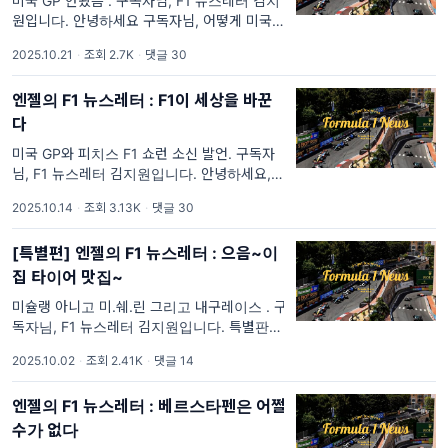
미국 GP 안봤음 . 구독자님, F1 뉴스레터 김지
원입니다. 안녕하세요 구독자님, 어떻게 미국
그랑프리는 실시간으로 챙겨보셨나요? 저는 아
2025.10.21
·
조회 2.7K
·
댓글 30
침에 평소보다 이르게 일어나서 빠르게 시청하
고 퇴근해
엔젤의 F1 뉴스레터 : F1이 세상을 바꾼
다
미국 GP와 피치스 F1 쇼런 소신 발언. 구독자
님, F1 뉴스레터 김지원입니다. 안녕하세요, 연
휴 잘 보내셨나요? 연휴가 길었던 만큼 밀린 일
2025.10.14
·
조회 3.13K
·
댓글 30
도 정리하고, 새롭게 시작하고 싶던 일들도 해
보려 했는데요. 막상 쉬다 보
[특별편] 엔젤의 F1 뉴스레터 : 으음~이
집 타이어 맛집~
미슐랭 아니고 미.쉐.린 그리고 내구레이스 . 구
독자님, F1 뉴스레터 김지원입니다. 특별판 뉴
스레터에 놀라셨죠?ㅎㅎ 이번 호는 저에게 아
2025.10.02
·
조회 2.41K
·
댓글 14
주 특별합니다. 최근 내구 레이스에 대한 이야
기를 부쩍 많이 하고 있는데요, 사실
엔젤의 F1 뉴스레터 : 베르스타펜은 어쩔
수가 없다