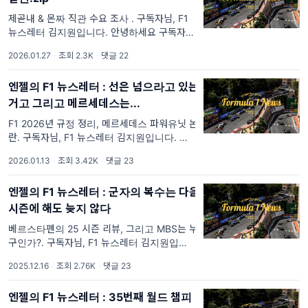
제곧내 & 몬짜 직관 수요 조사 . 구독자님, F1
뉴스레터 김지원입니다. 안녕하세요 구독자님,
2주 동안 잘 지내셨나요? 날씨가 굉장히 춥습
2026.01.27
·
조회 2.3K
·
댓글 22
니다. 건강 유의하시길 바랍니다! 만약 구독자
님이 최근 동
엔젤의 F1 뉴스레터 : 선은 넘으라고 있는
거고 그리고 메르세데스는...
F1 2026년 규정 정리, 메르세데스 파워유닛 논
란. 구독자님, F1 뉴스레터 김지원입니다. 뉴스
레터로는 근 3주만에 인사드립니다. 구독자님
2026.01.13
·
조회 3.42K
·
댓글 23
새해 복 많이 받으세요🫶 올해는 붉은 말의 해
라 페라리 팬 분들이 유독 '올해는
엔젤의 F1 뉴스레터 : 군자의 복수는 다음
시즌에 해도 늦지 않다
베르스타펜의 25 시즌 리뷰, 그리고 MBS는 누
구인가?. 구독자님, F1 뉴스레터 김지원입니다.
F1 2025 시즌이 끝났지만, 그 열기는 식을 줄
2025.12.16
·
조회 2.76K
·
댓글 23
모르는 것 같습니다. 레드불의 시트 교체, 헬무
트 마르코 퇴임- 그래서 후임은 누구
엔젤의 F1 뉴스레터 : 35번째 월드 챔피