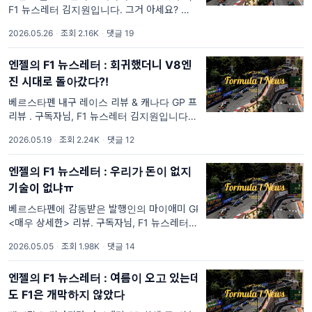
F1 뉴스레터 김지원입니다. 그거 아세요? 원래
오늘 뉴스레터 제목이... 몬트리올은 원래부터
2026.05.26
·
조회 2.16K
·
댓글 19
러셀이 강세를 보였던 서킷이기도 하고, 좀 민
망하지만 제가 F1 입문
엔젤의 F1 뉴스레터 : 회귀했더니 V8엔
진 시대로 돌아갔다?!
베르스타펜 내구 레이스 리뷰 & 캐나다 GP 프
리뷰 . 구독자님, F1 뉴스레터 김지원입니다. 저
만 그렇게 느끼는 것일지는 모르겠지만, 이번
2026.05.19
·
조회 2.24K
·
댓글 12
시즌은 F1을 온전히 즐기기가 조금 어려운 것
같아요. 첫 세 경기는 뜨거웠는데, 중동
엔젤의 F1 뉴스레터 : 우리가 돈이 없지
기술이 없냐ㅠ
베르스타펜에 감동받은 발행인의 마이애미 GP
<매우 상세한> 리뷰. 구독자님, F1 뉴스레터
김지원입니다. 오늘은 오랜만에 레이스 리뷰를
2026.05.05
·
조회 1.98K
·
댓글 14
제대로 다뤄보고 싶어서 특별편 형식으로 준비
했습니다. 이번 마이애미 그랑프리 경기를 중심
엔젤의 F1 뉴스레터 : 여름이 오고 있는데
으로만 자세히 내
도 F1은 개막하지 않았다