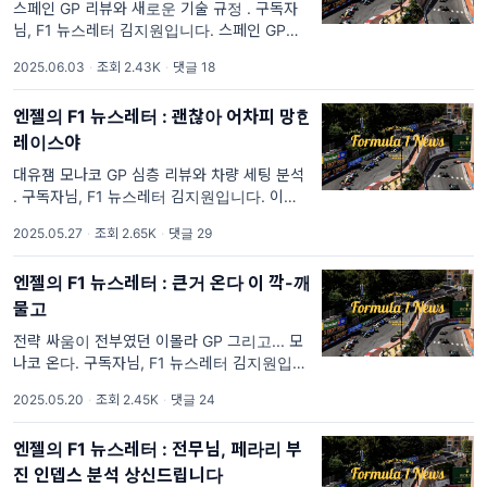
스페인 GP 리뷰와 새로운 기술 규정 . 구독자
님, F1 뉴스레터 김지원입니다. 스페인 GP는
총 24개 레이스 중 9번째 라운드였습니다. 3월
2025.06.03
·
조회 2.43K
·
댓글 18
에 시즌이 개막한 지 아직 두 달밖에 지나지 않
아 여전히 시즌 초반처럼
엔젤의 F1 뉴스레터 : 괜찮아 어차피 망한
레이스야
대유잼 모나코 GP 심층 리뷰와 차량 세팅 분석
. 구독자님, F1 뉴스레터 김지원입니다. 이번 모
나코 GP 재밌게 보셨나요? 제 기분 탓일지도
2025.05.27
·
조회 2.65K
·
댓글 29
모르겠지만, 올해가 유독 드론 카메라로 모나코
의 끝내주는 전경을 레이스보다 더 많
엔젤의 F1 뉴스레터 : 큰거 온다 이 깍-깨
물고
전략 싸움이 전부였던 이몰라 GP 그리고... 모
나코 온다. 구독자님, F1 뉴스레터 김지원입니
다. 체감상 오래 쉰 것 같은데, 지난주 딱 한주
2025.05.20
·
조회 2.45K
·
댓글 24
휴재했습니다. 그간 안녕하셨나요? 저희 이몰
라 GP 본격 리뷰 전에 막스 베르스타펜의 재밌
엔젤의 F1 뉴스레터 : 전무님, 페라리 부
진 인뎁스 분석 상신드립니다