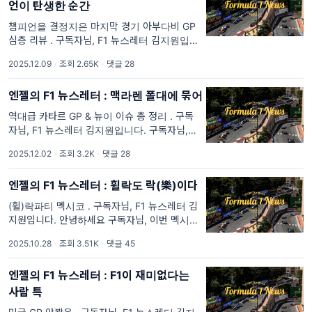
언이 탄생한 순간
챔피언을 결정지은 마지막 경기 아부다비 GP
심층 리뷰 . 구독자님, F1 뉴스레터 김지원입니
다. 이번 2025 시즌은 그라운드 이펙트
2025.12.09
·
조회 2.65K
·
댓글 28
Ground Effect 시대*의 마지막 레이스였습니
다. 이 시대의 마지막 레이스인 만큼, 그리고
엔젤의 F1 뉴스레터 : 맥라렌 폴대에 묶어
역대급 카타르 GP & 뉴이 이슈 총 정리 . 구독
자님, F1 뉴스레터 김지원입니다. 구독자님, 정
말 오랜만에 인사드립니다. 프로젝트가 끝나고,
2025.12.02
·
조회 3.2K
·
댓글 28
뉴스레터로 무사히 돌아올 수 있어 즐겁습니다.
카타르 GP 레이스 이슈
엔젤의 F1 뉴스레터 : 휠락도 락(樂)이다
(휠)락파티 멕시코 . 구독자님, F1 뉴스레터 김
지원입니다. 안녕하세요 구독자님, 이번 멕시코
GP의 FP1 세션에는 새로운 드라이버가 무려 9
2025.10.28
·
조회 3.51K
·
댓글 45
명이나 출전했습니다. 그 중 맥라렌 파토 오워
드
엔젤의 F1 뉴스레터 : F1이 재미없다는
사람 특