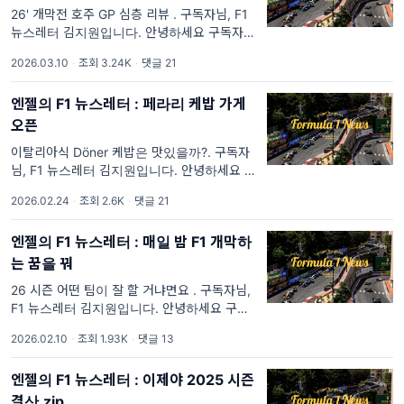
26' 개막전 호주 GP 심층 리뷰 . 구독자님, F1
뉴스레터 김지원입니다. 안녕하세요 구독자님,
드디어 대규모 규정 변경과 함께 2026 시즌이
2026.03.10
·
조회 3.24K
·
댓글 21
개막했습니다. 확실히 작아진 차체, 달라진 프
론트윙 디자인,
엔젤의 F1 뉴스레터 : 페라리 케밥 가게
오픈
이탈리아식 Döner 케밥은 맛있을까?. 구독자
님, F1 뉴스레터 김지원입니다. 안녕하세요 구
독자님, 시간이 참 빨리갑니다. 당장 다음주 개
2026.02.24
·
조회 2.6K
·
댓글 21
막입니다. 2026 시즌에 모든 것이 바뀌며 국내
를 할 것 없이 어수선
엔젤의 F1 뉴스레터 : 매일 밤 F1 개막하
는 꿈을 꿔
26 시즌 어떤 팀이 잘 할 거냐면요 . 구독자님,
F1 뉴스레터 김지원입니다. 안녕하세요 구독자
님, 2주 동안 잘 지내셨나요? 지난 몬짜 직관 수
2026.02.10
·
조회 1.93K
·
댓글 13
요 조사에 예상보다 많은 분이 참여 의사를 밝
혀주셔서 감사했습니
엔젤의 F1 뉴스레터 : 이제야 2025 시즌
결산.zip