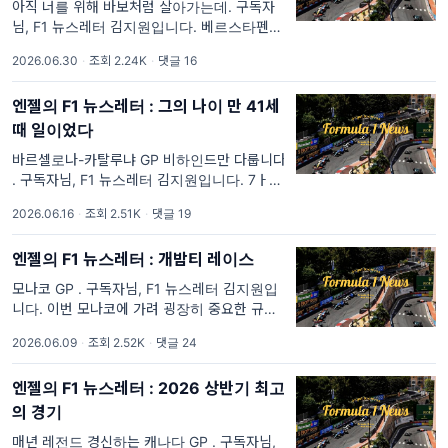
아직 너를 위해 바보처럼 살아가는데. 구독자
님, F1 뉴스레터 김지원입니다. 베르스타펜이
정말 레드불을 떠나게 될까요? 오스트리아 그
2026.06.30
·
조회 2.24K
·
댓글 16
랑프리 주간 목요일, 영국 매체 메일온라인이
"베르스타펜의 매니지먼트 팀이 맥라
엔젤의 F1 뉴스레터 : 그의 나이 만 41세
때 일이었다
바르셀로나-카탈루냐 GP 비하인드만 다룹니다
. 구독자님, F1 뉴스레터 김지원입니다. 7ㅏ슬
리 피에르 7ㅏ슬리 모나코 포디움이 돌아온 소
2026.06.16
·
조회 2.51K
·
댓글 19
식으로 시작합니다! 7ㅏ슬리 return of
podium 판결 요지! 알핀 팀이 제
엔젤의 F1 뉴스레터 : 개밤티 레이스
모나코 GP . 구독자님, F1 뉴스레터 김지원입
니다. 이번 모나코에 가려 굉장히 중요한 규정
변화 논의가 주목받지 못하고 있는데요! 오는
2026.06.09
·
조회 2.52K
·
댓글 24
스페인 그랑프리 (이번주)에 2027년 엔진과 연
료
엔젤의 F1 뉴스레터 : 2026 상반기 최고
의 경기
매년 레전드 경신하는 캐나다 GP . 구독자님,