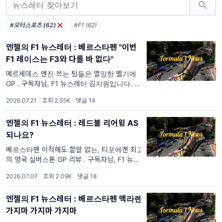
#모터스포츠 (62)
#F1 (62)
엔젤의 F1 뉴스레터 : 베르스타펜 "이번
F1 레이스는 F3와 다를 바 없다"
메르세데스 엔진 쓰는 팀들은 멸망한 벨기에
GP . 구독자님, F1 뉴스레터 김지원입니다. 이
글을 쓰고 있는 월요일 아침엔 비가 많이 내리
2026.07.21
·
조회 2.55K
·
댓글 14
고 있습니다. 비 피해 없으시길 바라겠습니다!
엔젤의 F1 뉴스레터 : 레드불 리어윙 AS
되나요?
베르스타펜 이적해도 할말 없는, 티포에겐 최고
의 영국 실버스톤 GP 리뷰 . 구독자님, F1 뉴스
레터 김지원입니다. 영국 그랑프리가 열리는 실
2026.07.07
·
조회 2.09K
·
댓글 18
버스톤은 매년 이변이 속출하던 곳이었죠. 이번
에도 마지막 13랩 정도를 남겨둘 때까지는 러
엔젤의 F1 뉴스레터 : 베르스타펜 맥라렌
셀과 노리스, 베르스
가지마 가지마 가지마