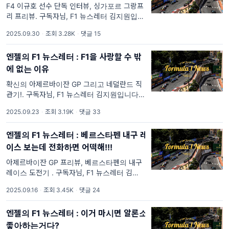
F4 이규호 선수 단독 인터뷰, 싱가포르 그랑프
리 프리뷰. 구독자님, F1 뉴스레터 김지원입니
다. 안녕하세요, 한 주 잘 보내셨나요? 시간이
2025.09.30
·
조회 3.28K
·
댓글 15
참 빠르죠. 작년 이맘때 다녀왔던 싱가포르 직
관이 아직도 얼마 전 일 같은데 벌써 1년이 지
엔젤의 F1 뉴스레터 : F1을 사랑할 수 밖
에 없는 이유
확신의 아제르바이잔 GP 그리고 네덜란드 직
관기!. 구독자님, F1 뉴스레터 김지원입니다. 안
녕하세요, 저는 지금 바쿠 퀄리파잉을 보면서
2025.09.23
·
조회 3.19K
·
댓글 33
뉴스레터를 작성하고 있습니다. '경기에 집중하
지 무슨 멀티 테스킹이냐!' 하신다면 최소
엔젤의 F1 뉴스레터 : 베르스타펜 내구 레
이스 보는데 전화하면 어떡해!!!
아제르바이잔 GP 프리뷰, 베르스타펜의 내구
레이스 도전기 . 구독자님, F1 뉴스레터 김지원
입니다. 안녕하세요, 정말 오랜만에 인사드리는
2025.09.16
·
조회 3.45K
·
댓글 24
것 같습니다. 개인 일정으로 휴재하던 3주 간
F1 씬에서도 많은 이슈가 있었습니다. 캐딜락
엔젤의 F1 뉴스레터 : 이거 마시면 알론소
시트
좋아하는거다?