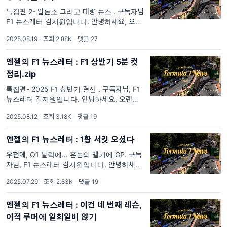
특집편 2- 알론소 그리고 대량 뉴스 . 구독자님,
F1 뉴스레터 김지원입니다. 안녕하세요, 오늘
의 F1 뉴스레터도 지난주와 마찬가지로 조금
2025.08.19
·
조회 2.88K
·
댓글 27
쉬어가는 느낌으로 준비해봤습니다. 요즘 들어
F1 팬들이 정말 많아졌다는
엔젤의 F1 뉴스레터 : F1 상반기 5분 컷
정리.zip
특집편- 2025 F1 상반기 결산 . 구독자님, F1
뉴스레터 김지원입니다. 안녕하세요, 오랜만에
인사드립니다! F1이 드디어 여름 방학에 들어
2025.08.12
·
조회 3.18K
·
댓글 19
갔죠? 유럽 스포츠이다 보니, 유럽에 근거지를
둔 팀과 직원들도 바캉
엔젤의 F1 뉴스레터 : 1황 서킷 오셨다
우천에, Q1 탈락에... 혼돈의 벨기에 GP. 구독
자님, F1 뉴스레터 김지원입니다. 안녕하세요,
한 주 잘 보내셨나요? 요즘 F1: 더 무비가 다시
2025.07.29
·
조회 2.83K
·
댓글 19
입소문을 타며 역주행 조짐을 보이고 있습니다.
우리 F1 뉴스레터 구독
엔젤의 F1 뉴스레터 : 이건 네 번째 레슨,
이적 루머에 일희일비 않기