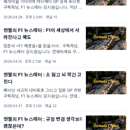
재개막을 기다리며 마이애미 GP 상세 프리뷰 .
구독자님, F1 뉴스레터 김지원입니다. 지난 한
달간의 공백기는 어떻게 보내셨나요? 이번 휴
2026.04.28
·
조회 2.34K
·
댓글 15
식기는 F1 드라이버들이 소셜 미디어에 일상을
그리 활발히 공유하지 않는 분위기였죠
엔젤의 F1 뉴스레터 : F1이 세상에서 사
라진다고 해도
입문서 <F1 에센셜>을 읽을거야 . 구독자님,
F1 뉴스레터 김지원입니다. 안녕하세요 구독자
님, 갑자기 맞이한 F1 비수기 어떻게 보내고 계
2026.04.15
·
조회 2.75K
·
댓글 16
신가요? 오늘 뉴스레터 부제에서도 확인하셨겠
지만, 제가 책 <F1
엔젤의 F1 뉴스레터 : 소 잃고 뇌 약간 고
친다
베어만 사고의 나비효과 그리고 일본 GP 리뷰 .
구독자님, F1 뉴스레터 김지원입니다. 안녕하
세요 구독자님, 이번 변경된 규정이 적용된 26
2026.03.31
·
조회 3.12K
·
댓글 22
년 F1 레이스만 살펴보면 추월이 많아지고 속
도감이 확실히 붙은게 보이니 굉장
엔젤의 F1 뉴스레터 : 규정 변경 생각보다
괜찮은데?