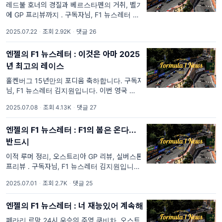
레드불 호너의 경질과 베르스타펜의 거취, 벨기
에 GP 프리뷰까지 . 구독자님, F1 뉴스레터 김
지원입니다. 경기가 없는 한 주였지만, F1 씬은
2025.07.22
·
조회 2.92K
·
댓글 26
조용히 뜨겁습니다. 레드불 감독 크리스티안 호
너의 경질과 베르스타펜의 메르세데스행 가능
엔젤의 F1 뉴스레터 : 이것은 아마 2025
성(물론 아
년 최고의 레이스
훌켄버그 15년만의 포디움 축하합니다. 구독자
님, F1 뉴스레터 김지원입니다. 이번 영국 그랑
프리는 왜 우리가 이 스포츠에 빠질 수 밖에 없
2025.07.08
·
조회 4.13K
·
댓글 27
는지, 왜 사랑할 수 밖에 없는지 다시금 느끼게
해준, 의미있는 레이스였다
엔젤의 F1 뉴스레터 : F1의 봄은 온다...
반드시
이적 루머 정리, 오스트리아 GP 리뷰, 실버스톤
프리뷰 . 구독자님, F1 뉴스레터 김지원입니다.
항상 뉴스레터의 첫 시작을 어떤 내용으로 채울
2025.07.01
·
조회 2.7K
·
댓글 25
지 가장 많이 고민하게 됩니다. 그런데 이번 주
는 크게 고민할 필요가 없었습니다. 그 이유
엔젤의 F1 뉴스레터 : 너 재능있어 계속해
페라리 르망 24시 우승의 주역 쿠비차, 오스트