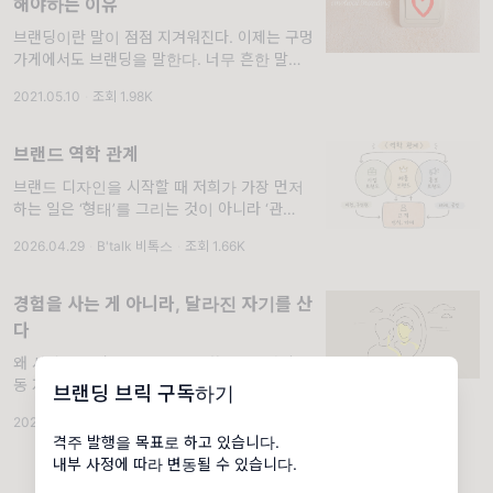
해야하는 이유
브랜딩이란 말이 점점 지겨워진다. 이제는 구멍
가게에서도 브랜딩을 말한다. 너무 흔한 말이됐
다. 그런데도 브랜딩이란 말이 이렇게 계속해서
2021.05.10
·
조회 1.98K
하루도 거르지 않고 사람들의 입에서 오르내리
브랜드 역학 관계
브랜드 디자인을 시작할 때 저희가 가장 먼저
하는 일은 ‘형태’를 그리는 것이 아니라 ‘관
계’를 읽는 일입니다. 브랜드는 단독으로 존재
2026.04.29
·
B'talk 비톡스
·
조회 1.66K
하지 않습니다. 언제나 어떤 맥락 속에 놓여
경험을 사는 게 아니라, 달라진 자기를 산
다
왜 사람들은 필라테스에 돈을 쓸까요? 사실 운
동 자체가 목적이라면 홈트레이닝 앱으로도 충
브랜딩 브릭 구독하기
분합니다. 편의점에서 몇 천원이면 구매 가능한
2026.02.09
·
B'talk 비톡스
·
조회 1.81K
핸드크림을 두고, 3만이 넘는 이솝 핸드크림을
격주 발행을 목표로 하고 있습니다.
내부 사정에 따라 변동될 수 있습니다.