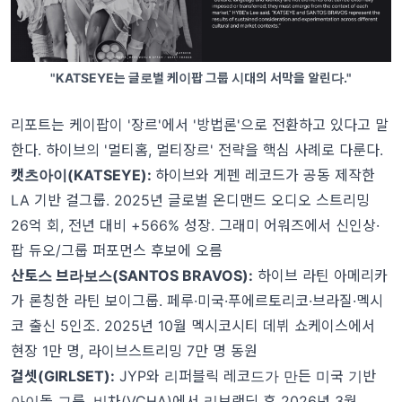
"KATSEYE는 글로벌 케이팝 그룹 시대의 서막을 알린다."
리포트는 케이팝이 '장르'에서 '방법론'으로 전환하고 있다고 말
한다. 하이브의 '멀티홈, 멀티장르' 전략을 핵심 사례로 다룬다.
캣츠아이(KATSEYE):
하이브와 게펜 레코드가 공동 제작한
LA 기반 걸그룹. 2025년 글로벌 온디맨드 오디오 스트리밍
26억 회, 전년 대비 +566% 성장. 그래미 어워즈에서 신인상·
팝 듀오/그룹 퍼포먼스 후보에 오름
산토스 브라보스(SANTOS BRAVOS):
하이브 라틴 아메리카
가 론칭한 라틴 보이그룹. 페루·미국·푸에르토리코·브라질·멕시
코 출신 5인조. 2025년 10월 멕시코시티 데뷔 쇼케이스에서
현장 1만 명, 라이브스트리밍 7만 명 동원
걸셋(GIRLSET):
JYP와 리퍼블릭 레코드가 만든 미국 기반
아이돌 그룹. 비차(VCHA)에서 리브랜딩 후 2026년 3월