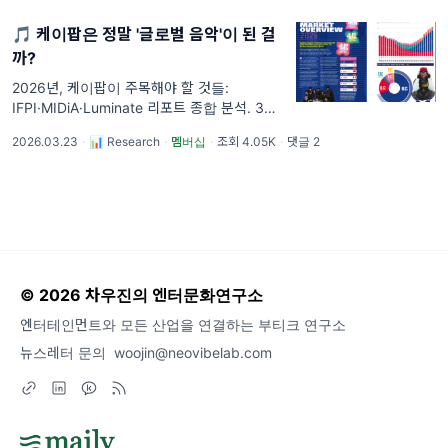
SUMMARY | 리포트 다운로드 [항목1] 전 세
🎵 케이팝은 정말 '글로벌 음악'이 된 걸
까?
2026년, 케이팝이 주목해야 할 것들:
IFPI·MIDiA·Luminate 리포트 종합 분석. 3월
18일에 IFPI의 Global Music Report 2026이
2026.03.23
·
📊 Research
·
멤버십
·
조회 4.05K
·
댓글 2
공개되었습니다. 여기에 더해서 Luminate의
연말 리포트와 MIDiA Research의 보고서를
결합해서
© 2026 차우진의 엔터문화연구소
엔터테인먼트와 모든 산업을 연결하는 부티크 연구소
뉴스레터 문의
woojin@neovibelab.com