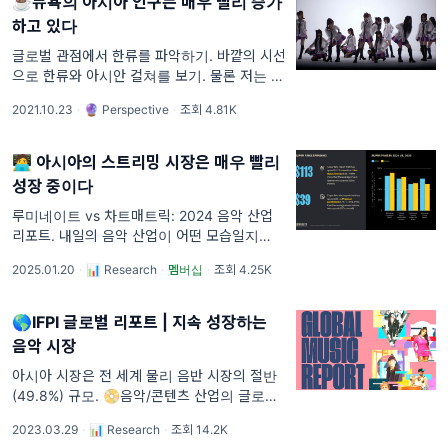
☕뉴욕의 아시아 인구는 매우 빨리 증가
하고 있다
글로벌 관점에서 한류를 파악하기. 바깥의 시선
으로 한류와 아시안 컬쳐를 보기. 물론 저는 '한
국은 지리적으로는 아시아에 속하지만, 정체성
2021.10.23
·
🔮 Perspective
·
조회 4.81K
에서는 비아시안 공동체이면서, 정서적으로는
미국과 더 가깝게 여긴다'고 생각합
🧑‍💻 아시아의 스트리밍 시장은 매우 빨리
성장 중이다
루미네이트 vs 차트매트릭: 2024 음악 산업
리포트. 내일의 음악 산업이 어떤 모습일지는
아무도 모릅니다. 하지만 오늘의 음악 산업이
2025.01.20
·
📊 Research
·
멤버십
·
조회 4.25K
테크, 게임, 애니메이션, 극장, 패션, 공간 등 다
른 산업과 뒤섞이는 건 분명합니다. 리서치 콘
텐
🌎IFPI 글로벌 리포트 | 지속 성장하는
음악 시장
아시아 시장은 전 세계 물리 음반 시장의 절반
(49.8%) 규모. 📀음악/콘텐츠 산업의 글로벌
트렌드를 주요 키워드로 정리합니다.🌏 1. 세
2023.03.29
·
📊 Research
·
조회 14.2K
계 음악 시장 리포트 | IFPI(2023.03.21)