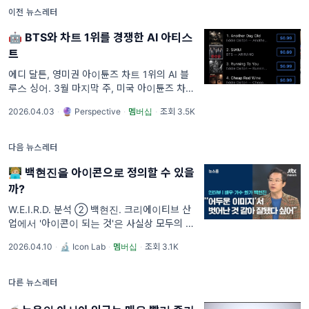
이전 뉴스레터
🤖 BTS와 차트 1위를 경쟁한 AI 아티스
트
에디 달튼, 영미권 아이튠즈 차트 1위의 AI 블
루스 싱어. 3월 마지막 주, 미국 아이튠즈 차트
에서 BTS의 "Swim"과 1위를 다투던 아티스트
2026.04.03
·
🔮 Perspective
·
멤버십
·
조회 3.5K
가 있었습니다. 이름은 에디 달튼(Eddie
Dalton), 노래는 "Another Day O
다음 뉴스레터
🧑🏼‍💻 백현진을 아이콘으로 정의할 수 있을
까?
W.E.I.R.D. 분석 ② 백현진. 크리에이티브 산
업에서 '아이콘이 되는 것'은 사실상 모두의 목
표라고 할 수 있습니다. 엔터문화연구소는 아티
2026.04.10
·
🔬 Icon Lab
·
멤버십
·
조회 3.1K
스트/브랜드가 어떻게 고유한 본질을 유지하면
서도 아이콘으로 진화할 수 있는
다른 뉴스레터