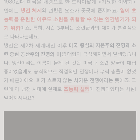
1980년대 미국을 배경으로 한 드라마답게 <기묘한 이야기>
안에는
냉전 체제
와 관련된 요소가 곳곳에 존재해요.
엘이 초
능력을 훈련한 이유도 소련을 위협할 수 있는 인간병기
가 되
기 위함
이죠. 특히, 시즌 3부터는 소련군과의 대치가 본격적으
로 나타나는데요.
냉전은 제2차 세계대전 이후
미국 중심의 자본주의 진영과 소
련 중심 공산주의 진영의 이념 대립
이 극심해지면서 발생했습니
다. 냉전이라는 이름이 붙게 된 것은 미국과 소련 양국이 대립
중이었음에도 공식적으로 직접적인 전쟁이나 무력 충돌이 없었
기 때문이에요. 피가 흐르지 않는 차가운 전쟁이라는 뜻이죠. 그
런데 이 냉전 시대에 실제로
초능력 실험
이 진행되었다는 사실!
믿어지시나요?