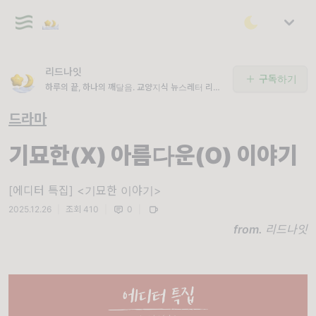
리드나잇
구독하기
하루의 끝, 하나의 깨달음. 교양지식 뉴스레터 리드
나잇 🌙
드라마
기묘한(X) 아름다운(O) 이야기
[에디터 특집] <기묘한 이야기>
2025.12.26
|
조회 410
|
0
|
from.
리드나잇