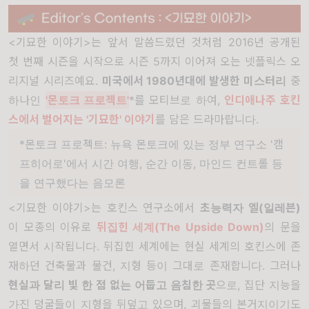
<기묘한 이야기>는 앞서 말씀드렸던 것처럼 2016년 공개된
첫 번째 시즌을 시작으로 시즌 5까지 이어져 오는 넷플릭스 오
리지널 시리즈예요.
미국에서 1980년대에 발생한 미스터리
중
하나인
'몬토크 프로젝트'
*를 모티브로 하여,
인디애나주 호킨
스에서 벌어지는 '기묘한' 이야기
를 담은 드라마랍니다.
*몬토크 프로젝트: 뉴욕 몬토크에 있는 정부 연구소 '캠
프히어로'에서 시간 여행, 순간 이동, 마인드 컨트롤 등
을 연구했다는 음모론
<기묘한 이야기>는 호킨스 연구소에서
초능력자 엘(일레븐)
이 모종의 이유로
뒤집힌 세계(The Upside Down)
의 문을
열면서 시작됩니다. 뒤집힌 세계에는 현실 세계의 호킨스에 존
재하던 건축물과 물건, 지형 등이 그대로 존재합니다. 그러나
현실과 달리 빛 한 점 없는 어둡고 음침한 곳
으로, 집단 지능을
가진 덩굴들이 지형을 뒤덮고 있으며, 괴물들의 본거지이기도