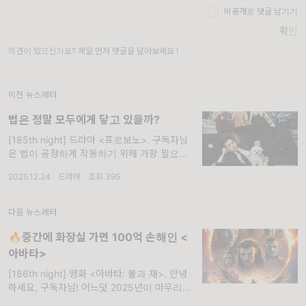
비공개로 댓글 남기기
확인
의견이 있으신가요? 제일 먼저 댓글을 달아보세요 !
이전 뉴스레터
법은 정말 모두에게 닿고 있을까?
[185th night] 드라마 <프로보노>. 구독자님
은 법이 공정하게 작동하기 위해 가장 필요한
조건이 무엇이라고 생각하시나요? 좋은 제도일
2025.12.24
·
드라마
·
조회 395
까요, 공명정대한 판사일까요, 아니면 법에 접
근할 수 있는 기회일까요. 우리는
다음 뉴스레터
🔥중간에 화장실 가면 100억 손해인 <
아바타>
[186th night] 영화 <아바타: 불과 재>. 안녕
하세요, 구독자님! 어느덧 2025년이 마무리되
고, 붉은 말의 해 2026년이 다가왔습니다. 구