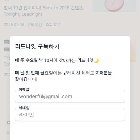
벌써 10년 전이라니! Back to 2016 콘텐츠.
Tonight, Leadnight
2026.02.06
·
큐레이션
·
조회 317
📺 11월 뭐 볼지 한참 고민하는 당신에게
리드나잇 구독하기
📺
11월은 1+1의 달! 미디어를 넘나드는 콘텐츠.
매 주 수요일 밤 10시에 찾아가는 리드나잇🌙
Tonight, Leadnight
매 달 첫 번째 금요일에는 큐레이션 레터도 여러분을
2025.11.07
·
큐레이션
·
조회 391
찾아갑니다!
이메일
닉네임
© 2026 리드나잇
하루의 끝, 하나의 깨달음. 교양지식 뉴스레터 리드나잇 🌙