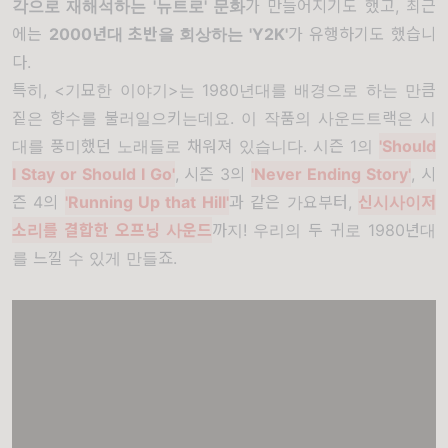
각으로 재해석하는 '뉴트로' 문화
가 만들어지기도 했고, 최근
에는
2000년대 초반을 회상하는 'Y2K'
가 유행하기도 했습니
다.
특히, <기묘한 이야기>는 1980년대를 배경으로 하는 만큼
짙은 향수를 불러일으키는데요. 이 작품의 사운드트랙은 시
대를 풍미했던 노래들로 채워져 있습니다. 시즌 1의
'Should
I Stay or Should I Go'
, 시즌 3의
'Never Ending Story'
, 시
즌 4의
'Running Up that Hill'
과 같은 가요부터,
신시사이저
소리를 결합한 오프닝 사운드
까지! 우리의 두 귀로 1980년대
를 느낄 수 있게 만들죠.