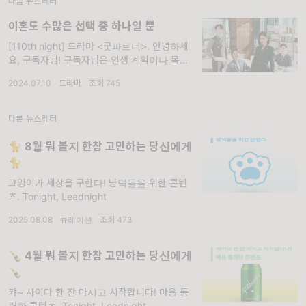
다음 뉴스레터
이혼도 수많은 선택 중 하나일 뿐
[110th night] 드라마 <굿파트너>. 안녕하세
요, 구독자님! 구독자님은 인생 계획이나 목표
를 가지고 있으신가요? 저는 거창한 계획은 없
2024.07.10
·
드라마
·
조회 745
지만 멋진 커리어를 쌓아가는 직장인으로 살아
가면서 공연도 많이 보고, 여
다른 뉴스레터
🐈 8월 뭐 볼지 한참 고민하는 당신에게
🐈
고양이가 세상을 구한다! 냥덕들을 위한 콘텐
츠. Tonight, Leadnight
2025.08.08
·
큐레이션
·
조회 473
🍾 4월 뭐 볼지 한참 고민하는 당신에게
🍾
캬~ 사이다 한 잔 마시고 시작합니다! 마음 통
쾌한 콘텐츠. Tonight, Leadnight