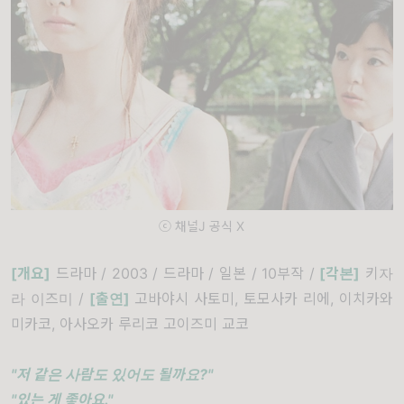
ⓒ 채널J 공식 X
[개요]
드라마 / 2003 / 드라마 / 일본 / 10부작 /
[각본]
키자
라 이즈미 /
[출연]
고바야시 사토미, 토모사카 리에, 이치카와
미카코, 아사오카 루리코 고이즈미 교코
"저 같은 사람도 있어도 될까요?"
"있는 게 좋아요."