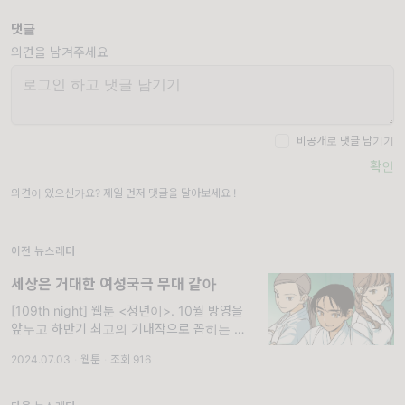
댓글
의견을 남겨주세요
비공개로 댓글 남기기
확인
의견이 있으신가요? 제일 먼저 댓글을 달아보세요 !
이전 뉴스레터
세상은 거대한 여성국극 무대 같아
[109th night] 웹툰 <정년이>. 10월 방영을
앞두고 하반기 최고의 기대작으로 꼽히는 작품
이 있습니다. 바로 여성 서사하면 빠지지 않고
2024.07.03
·
웹툰
·
조회 916
회자되는 웹툰 <정년이>인데요. 여성 국극을
다룬 정년이가 지난 2일, 제2