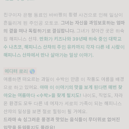
친구이자 은행 동료인 바바짱의 횡령 사건으로 인해 일상이
흔들리게 된 주인공 모토코.
그녀는 자신을 과잉보호하는 엄마
의 곁을 떠나 독립하기로 결심합니다.
그녀가 찾아간 곳은 하숙
집 해피니스 산챠.
만화가 키즈나와 39년째 하숙 중인 대학교
수 나츠코, 해피니스 산챠의 주인 유카까지 각자 다른 네 사람이
해피니스 산챠에서 만나 살아가는 일상 이야기.
에디터 로리
🌎
여름하면 떠오르는 과일이 수박인 만큼 이 작품도 여름을 배경
으로 하고 있어요.
아마 이 이야기의 맛을 보게 된다면 매번 찾
아오는 여름마다 <수박>을 찾게 될지도!
나이도, 직업도, 자라
온 환경도 모두 다른 네 여자가 서로의 가족이 되는 해피니스
산챠의 일상을 보면 절로 힐링이 될 거에요.
드라마 속 싱그러운 풍경과 맛있는 음식들이 무더위로 없어진
입맛을 돋워줄지도 몰라요!