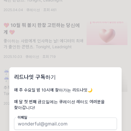
2025.04.04
·
큐레이션
·
조회 461
💖 10월 뭐 볼지 한참 고민하는 당신에
게 💖
좋아하는 사람에게 인사하는 날! 에디터의 최애
가 출연한 콘텐츠. Tonight, Leadnight
2025.10.03
·
큐레이션
·
조회 719
☔️ 8월 뭐 볼지 한참 고민하는 당신에게
리드나잇 구독하기
☔️
추적추적.... 비오는 날 보기 좋은 콘텐츠.
매 주 수요일 밤 10시에 찾아가는 리드나잇🌙
Tonight, Leadnight
매 달 첫 번째 금요일에는 큐레이션 레터도 여러분을
2024.08.02
·
큐레이션
·
조회 900
찾아갑니다!
이메일