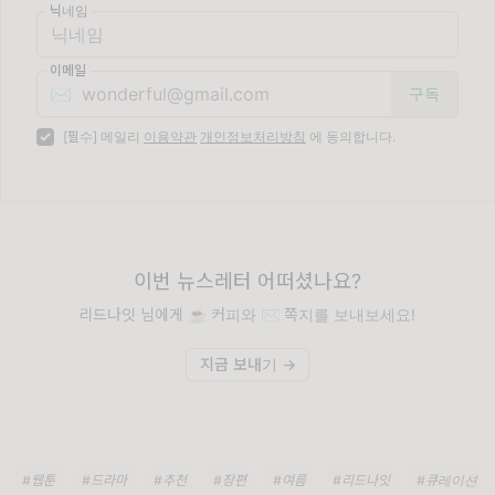
닉네임
이메일
✉️
[필수] 메일리
이용약관
개인정보처리방침
에 동의합니다.
이번 뉴스레터 어떠셨나요?
리드나잇 님에게 ☕️ 커피와 ✉️ 쪽지를 보내보세요!
지금 보내기 →
#웹툰
#드라마
#추천
#장편
#여름
#리드나잇
#큐레이션