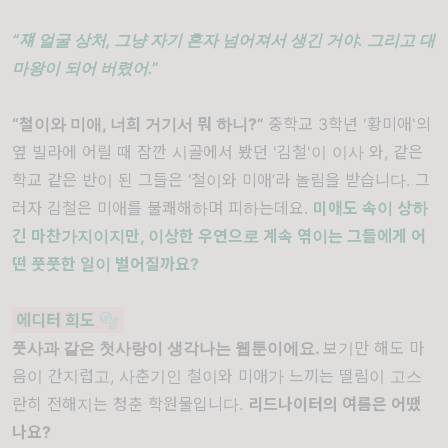
“쟤 얼굴 상처, 그냥 자기 혼자 넘어져서 생긴 거야. 그리고 대
마왕이 되어 버렸어.”
“철이와 미애, 너희 거기서 뭐 하니?”
중학교 3학년 '황미애'의
옆 빌라에 어릴 때 잠깐 시골에서 봤던 '김철'이 이사 와, 같은
학교 같은 반이 된 그들은 ‘철이와 미애’라 놀림을 받습니다. 그
러자 김철은 미애를 불쾌해하며 피하는데요.
미애도 속이 상하
긴 마찬가지이지만, 이상한 우연으로 계속 엮이는 그들에게 어
떤 풋풋한 일이 벌어질까요?
에디터 희도 🫧
풋사과 같은 첫사랑이 생각나는 웹툰이에요.
보기만 해도 마
음이 간지럽고, 사춘기인 철이와 미애가 느끼는 떨림이 고스
란히 전해지는 청춘 학원물입니다.
리드나이터의 여름은 어땠
나요?