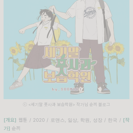
ⓒ <세기말 풋사과 보습학원> 작가님 순끼 블로그
[개요]
웹툰 / 2020 / 로맨스, 일상, 학원, 성장 / 한국 /
[
작
가]
순끼