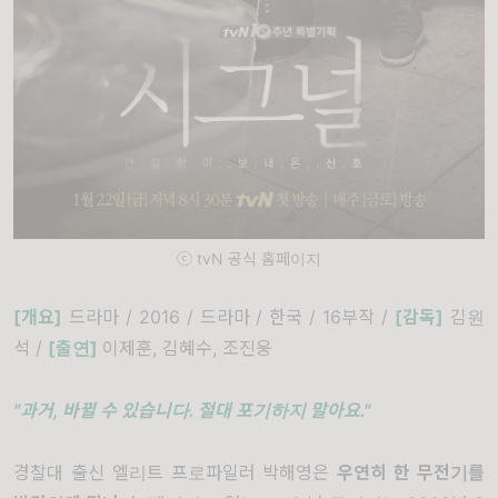
ⓒ tvN 공식 홈페이지
[개요]
드라마 / 2016 / 드라마 / 한국 / 16부작 /
[감독
]
김원
석 /
[출연]
이제훈, 김혜수, 조진웅
"과거, 바뀔 수 있습니다. 절대 포기하지 말아요."
경찰대 출신 엘리트 프로파일러 박해영은
우연히 한 무전기를