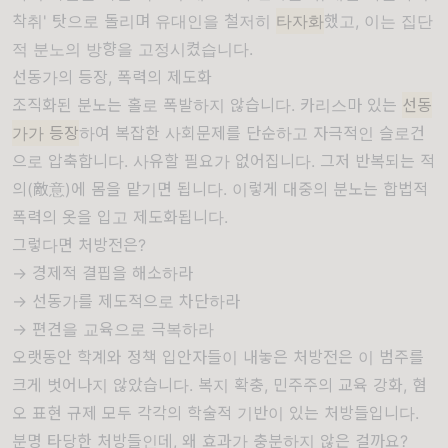
착취' 탓으로 돌리며 유대인을 철저히
타자화
했고, 이는 집단
적 분노의 방향을 고정시켰습니다.
선동가의 등장, 폭력의 제도화
조직화된 분노는 홀로 폭발하지 않습니다. 카리스마 있는
선동
가가 등장
하여 복잡한 사회문제를 단순하고 자극적인 슬로건
으로 압축합니다. 사유할 필요가 없어집니다. 그저 반복되는 적
의(敵意)에 몸을 맡기면 됩니다. 이렇게 대중의 분노는 합법적
폭력의 옷을 입고 제도화됩니다.
그렇다면 처방전은?
→ 경제적 결핍을 해소하라
→ 선동가를 제도적으로 차단하라
→ 편견을 교육으로 극복하라
오랫동안 학계와 정책 입안자들이 내놓은 처방전은 이 범주를
크게 벗어나지 않았습니다. 복지 확충, 민주주의 교육 강화, 혐
오 표현 규제 모두 각각의 학술적 기반이 있는 처방들입니다.
분명 타당한 처방들인데, 왜 효과가 충분하지 않은 걸까요?