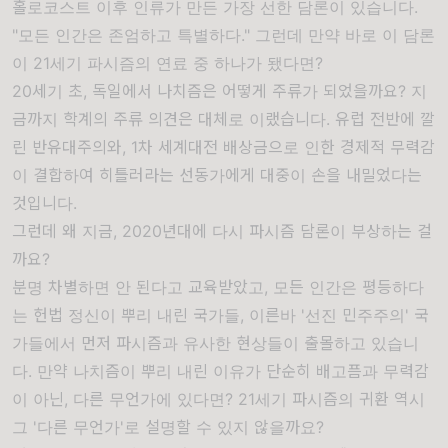
홀로코스트 이후 인류가 만든 가장 선한 담론이 있습니다.
"모든 인간은 존엄하고 특별하다." 그런데 만약 바로 이 담론
이 21세기 파시즘의 연료 중 하나가 됐다면?
20세기 초, 독일에서 나치즘은 어떻게 주류가 되었을까요? 지
금까지 학계의 주류 의견은 대체로 이랬습니다. 유럽 전반에 깔
린 반유대주의와, 1차 세계대전 배상금으로 인한 경제적 무력감
이 결합하여 히틀러라는 선동가에게 대중이 손을 내밀었다는
것입니다.
그런데 왜 지금, 2020년대에 다시 파시즘 담론이 부상하는 걸
까요?
분명 차별하면 안 된다고 교육받았고, 모든 인간은 평등하다
는 헌법 정신이 뿌리 내린 국가들, 이른바 '선진 민주주의' 국
가들에서 먼저 파시즘과 유사한 현상들이 출몰하고 있습니
다. 만약 나치즘이 뿌리 내린 이유가 단순히 배고픔과 무력감
이 아닌, 다른 무언가에 있다면? 21세기 파시즘의 귀환 역시
그 '다른 무언가'로 설명할 수 있지 않을까요?