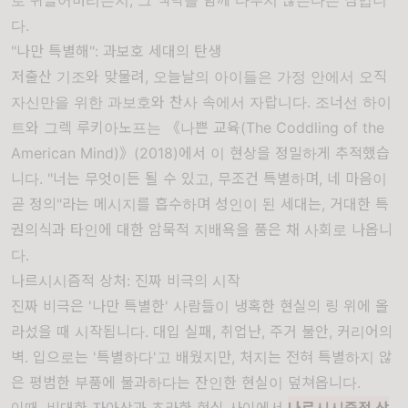
로 뒤틀어버리는지, 그 맥락을 함께 다루지 않는다는 점입니
다.
"나만 특별해": 과보호 세대의 탄생
저출산 기조와 맞물려, 오늘날의 아이들은 가정 안에서 오직
자신만을 위한 과보호와 찬사 속에서 자랍니다. 조너선 하이
트와 그렉 루키아노프는 《나쁜 교육(The Coddling of the
American Mind)》(2018)에서 이 현상을 정밀하게 추적했습
니다. "너는 무엇이든 될 수 있고, 무조건 특별하며, 네 마음이
곧 정의"라는 메시지를 흡수하며 성인이 된 세대는, 거대한 특
권의식과 타인에 대한 암묵적 지배욕을 품은 채 사회로 나옵니
다.
나르시시즘적 상처: 진짜 비극의 시작
진짜 비극은 '나만 특별한' 사람들이 냉혹한 현실의 링 위에 올
라섰을 때 시작됩니다. 대입 실패, 취업난, 주거 불안, 커리어의
벽. 입으로는 '특별하다'고 배웠지만, 처지는 전혀 특별하지 않
은 평범한 부품에 불과하다는 잔인한 현실이 덮쳐옵니다.