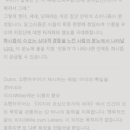
"우리가 불행한 건 저 세대/소득수준/반대 정치집단(이)가 적
폐라서 그래."
그렇게 젠더, 세대, 당파라는 작은 집단 단위의 쇼비니즘이 완
성됩니다. 알고리즘은 이들의 확증 편향에 정밀하게 기름을 부
으며 외집단에 대한 타자화와 혐오를 극대화합니다.
파시즘의 수요는 상대적 결핍을 느낀 사람의 분노에서 나타납
니다.
이 분노에 불을 지필 '선동가'가 나타나면 언제든 파시즘
이 공급될 수 있습니다.
Outro. 쇼펜하우어가 제시하는 해법: 마야의 베일을
걷어내라
의지(Wille)라는 이름의 환상
쇼펜하우어는 《의지와 표상으로서의 세계》에서 인간의 모
든 욕망을 관통하는 단 하나의 동력을 지목합니다. 맹목적인
삶의 의지(Wille zum Leben). 이 의지는 목적지가 없습니다.
충족되면 또 다른 욕망을 만들어낼 뿐입니다.