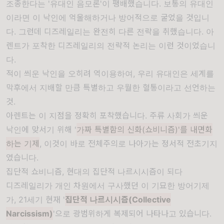
조종한다는 '유대인 음모론'이 팽배했습니다. 보통의 유대인
이라면 이 낙인에 억울해하거나 방어적으로 굴었을 것입니
다. 그런데 디즈레일리는 완전히 다른 전략을 취했습니다. 아
렌트가 포착한 디즈레일리의 전략적 논리는 이런 것이었습니
다.
적이 씌운 낙인을 오히려 역이용하여, 우리 유대인은 세계를
막후에서 지배할 만큼 특별하고 우월한 혈통이라고 선언하는
것.
아렌트는 이 지점을 정확히 포착했습니다. 주류 사회가 씌운
낙인에 맞서기 위해 '
가짜 특별함의 신화(쇼비니즘)'를 내면화
하는 기제
, 이것이 바로 전체주의로 나아가는 정서적 전초기지
였습니다.
집단적 쇼비니즘, 현대의 집단적 나르시시즘이 되다
디즈레일리가 개인 차원에서 구사했던 이 기묘한 방어기제
가, 21세기 현재 '
집단적 나르시시즘(Collective
Narcissism)
'으로 광범위하게 복제되어 나타나고 있습니다.