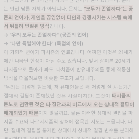
의 시스템과 결합하면서 치명적인 변이가 일어났습니다. 문제
는 인권 담론 자체가 아닙니다. 문제는
"모두가 존엄하다"는 공
존의 언어가, 개인을 끊임없이 타인과 경쟁시키는 시스템 속에
서 뒤틀려 변질된 방식
입니다.
→ "우리 모두는 존엄하다" (공존의 언어)
→ "나만 특별해야 한다" (독점의 언어)
이 기형적 변이가 파시즘의 연료입니다. 어쩌면 이것은 21세기
에만 나타난 현상이 아닐 수도 있습니다. 앞서 살펴본 20세기
파시즘으로 돌아가 봐도, 나치즘이 반유대주의를 통해 작동한
방식을 떠올려보면 비슷한 구조가 보입니다.
"우리는 이렇게 힘든데, 저 유대인들은 왜 저렇게 잘 사는가."
절대적 결핍이 존재했던 것은 사실이지만, 그것이
파시즘의
분노로 전환된 것은 타 집단과의 비교에서 오는 상대적 결핍이
매개되었기 때문
이지 않을까요. 물론 이러한 상대적 결핍을 파
시즘 수요와 나르시시즘적 상처에 접목한 시도는 드뭅니다. 다
만, 절대적 결핍을 통제한 상태에서 상대적 결핍 변수를 분리해