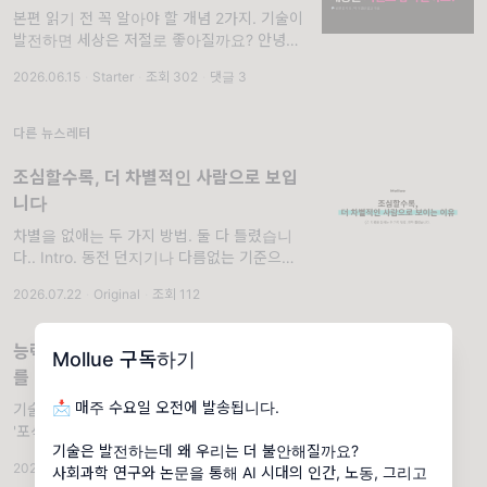
본편 읽기 전 꼭 알아야 할 개념 2가지. 기술이
발전하면 세상은 저절로 좋아질까요? 안녕하세
요, 'Mollue' 독자 여러분. 이번 주 본편 아티클
2026.06.15
·
Starter
·
조회 302
·
댓글 3
에서는 2024년 노벨 경제학상 수상자들의 연
구를 바탕으로, "기술이 발전
다른 뉴스레터
조심할수록, 더 차별적인 사람으로 보입
니다
차별을 없애는 두 가지 방법. 둘 다 틀렸습니
다.. Intro. 동전 던지기나 다름없는 기준으로
편을 갈랐을 뿐인데, 사람들은 곧바로 차별을
2026.07.22
·
Original
·
조회 112
시작했습니다. 심지어 자기 몫이 줄어드는데도
요. 이 실험 이야기는 뒤에서 자세히 하겠습니
다
능력주의는 어떻게 '포식자'에게 면죄부
Mollue 구독하기
를 발급하는가
📩 매주 수요일 오전에 발송됩니다.
기술과 권력, 능력주의의 끔찍한 콜라보. 테크
'포식자'의 시대 줄리아노 다 엠폴리는 포식자
기술은 발전하는데 왜 우리는 더 불안해질까요?
들의 시간을 통해 현대 기술 엘리트들을 '포식
2026.06.24
·
Original
·
조회 214
사회과학 연구와 논문을 통해 AI 시대의 인간, 노동, 그리고
자(predators)'로 묘사합니다. 이들은 단순히