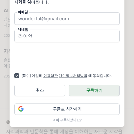
사회를 읽어봅니다.
산업의 승자가 아니라, 기존 질
AI 기술격차를 따라잡을 수 없는 이유
이메일
칩을 따라잡으면 모델이, 모델을 따라잡으면 규
칙이 앞서 있다. 앞선 상편에서 우리는 디지털
닉네임
·AI 인프라가 어떻게 새로운 수탈의 통로가 되
2026.07.08
·
Original
·
조회 131
는지를 진단했습니다. 영토에서 행동 데이터로
원료만 바뀌었을 뿐, 구조는 같았죠. 이제 질문
은 하나입니다.
지움의 정치: 될 것 같아야 손을 든다
손들지 않은 사람은 어떻게 지워지는가. 유라시
아 끝에서 나는 손을 들었다 작년 여름, 포르투
갈을 다녀왔습니다. 서핑을 배워 보고 싶다는
[필수] 메일리
이용약관
개인정보처리방침
에 동의합니다.
2026.08.05
·
Original
·
조회 76
생각을 몇 년째 미루다가 유라시아 대륙의 끝까
지 가서야 첫 수업을 신청했습니다. 작
취소
구독하기
구글로 시작하기
이미 구독하셨나요?
© 2026 Mollue
사회과학과 인문학을 통해 세상을 이해하는 새로운 시각을