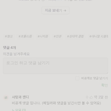
지금 보내기 →
#혐오
#포퓰리즘
#나치즘
#인권
#상대적 결핍
#대니얼 지블랫
댓글 4개
의견을 남겨주세요
비공개로 댓글 남기기
확인
사탕과 캔디
0
약 2달 전
비공개 댓글 입니다. (메일러와 댓글을 남긴이만 볼 수 있어요)
ㄴ 답글 (1)