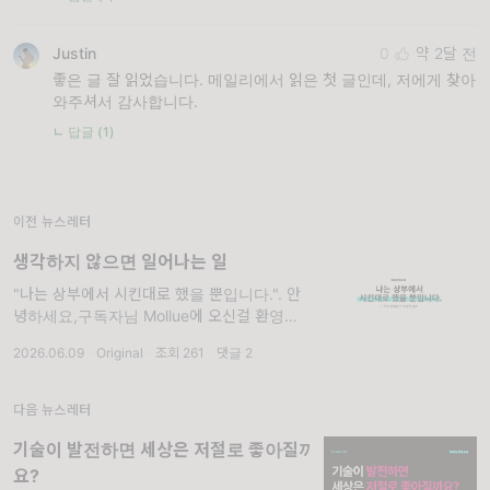
Justin
0
약 2달 전
좋은 글 잘 읽었습니다. 메일리에서 읽은 첫 글인데, 저에게 찾아
와주셔서 감사합니다.
ㄴ 답글 (1)
이전 뉴스레터
생각하지 않으면 일어나는 일
"나는 상부에서 시킨대로 했을 뿐입니다.". 안
녕하세요,구독자님 Mollue에 오신걸 환영합니
다! Mollue의 첫 번째 아티클로 '사유의 중요
2026.06.09
·
Original
·
조회 261
·
댓글 2
성'을 다루고자 합니다. Mollue의 정체성이자
추구하는 목표를 담아낸 첫
다음 뉴스레터
기술이 발전하면 세상은 저절로 좋아질까
요?