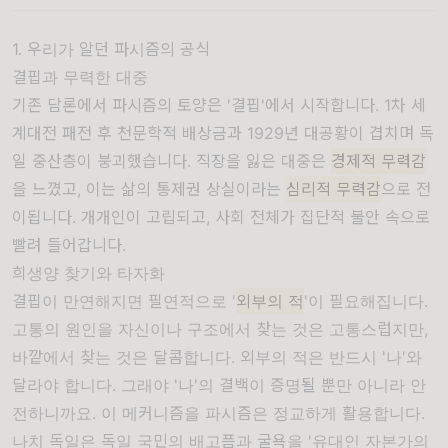
1. 우리가 알던 파시즘의 공식
결핍과 무력한 대중
기존 담론에서 파시즘의 토양은 '결핍'에서 시작합니다. 1차 세
계대전 패전 후 천문학적 배상금과 1929년 대공황이 겹치며 독
일 중산층이 붕괴했습니다. 직장을 잃은 대중은
경제적 무력감
을 느꼈고, 이는 삶의 통제권 상실이라는
심리적 무력감
으로 전
이됩니다. 개개인이 고립되고, 사회 전체가 집단적 불안 속으로
빨려 들어갑니다.
희생양 찾기와 타자화
결핍이 만연해지면 필연적으로 '
외부의 적
'이 필요해집니다.
고통의 원인을 자신이나 구조에서 찾는 것은 고통스럽지만,
바깥에서 찾는 것은 달콤합니다. 외부의 적은 반드시 '나'와
달라야 합니다. 그래야 '나'의 결백이 증명될 뿐만 아니라 안
전하니까요. 이 메커니즘을 파시즘은 정교하게 활용합니다.
나치 독일은 독일 국민의 배고픔과 굴욕을 '유대인 자본가의