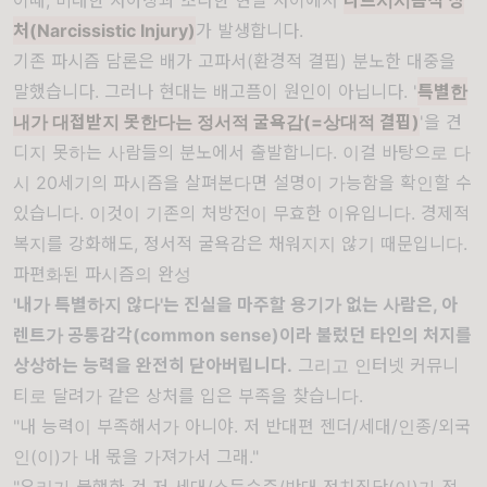
이때, 비대한 자아상과 초라한 현실 사이에서
나르시시즘적 상
처(Narcissistic Injury)
가 발생합니다.
기존 파시즘 담론은 배가 고파서(환경적 결핍) 분노한 대중을
말했습니다. 그러나 현대는 배고픔이 원인이 아닙니다. '
특별한
내가 대접받지 못한다는 정서적 굴욕감(=상대적 결핍)
'을 견
디지 못하는 사람들의 분노에서 출발합니다. 이걸 바탕으로 다
시 20세기의 파시즘을 살펴본다면 설명이 가능함을 확인할 수
있습니다. 이것이 기존의 처방전이 무효한 이유입니다. 경제적
복지를 강화해도, 정서적 굴욕감은 채워지지 않기 때문입니다.
파편화된 파시즘의 완성
'내가 특별하지 않다'는 진실을 마주할 용기가 없는 사람은, 아
렌트가 공통감각(common sense)이라 불렀던 타인의 처지를
상상하는 능력을 완전히 닫아버립니다.
그리고 인터넷 커뮤니
티로 달려가 같은 상처를 입은 부족을 찾습니다.
"내 능력이 부족해서가 아니야. 저 반대편 젠더/세대/인종/외국
인(이)가 내 몫을 가져가서 그래."