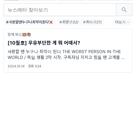
#사랑할땐누구나최악이된다
#취향 (132)
#취미 (121)
더보기
#취향기록 (76)
함께 봐요🎞📚
#취향수집 (46)
#여행 (39)
[10월호] 우유부단한 게 뭐 어때서?
#영화 (33)
#음악 (18)
사랑할 땐 누구나 최악이 된다 THE WORST PERSON IN THE
#해외생활 (16)
WORLD / 독일 생활 2막 시작. 구독자님 지치고 힘들 땐 고개를 들어
#교환학생 (15)
가을 정취를 한 번 느껴보는 게 어떨까요?🤎
#아프리카 (13)
#아이돌 (12)
2024.10.14
·
조회 534
#밴드 (12)
#콘서트 (10)
#패션 (10)
#웹툰 (10)