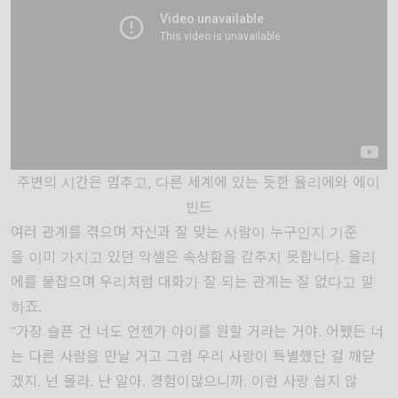
주변의 시간은 멈추고, 다른 세계에 있는 듯한 율리에와 에이
빈드
여러
관계를
겪으며
자신과
잘
맞는
사람이
누구인지
기준
을
이미
가지고
있던
악셀은
속상함을
감추지
못합니다
.
율리
에를
붙잡으며
우리처럼
대화가
잘
되는
관계는
잘
없다고
말
하죠
.
“가장 슬픈 건 너도 언젠가 아이를 원할 거라는 거야. 어쨌든 너
는 다른 사람을 만날 거고 그럼 우리 사랑이 특별했단 걸 깨닫
겠지. 넌 몰라. 난 알아. 경험이많으니까. 이런 사랑 쉽지 않