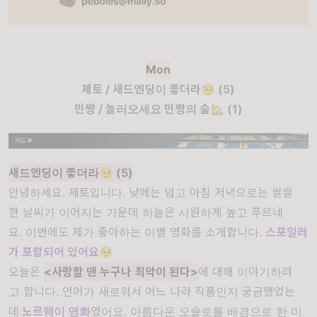
Mon
제토 / 새드엔딩이
좋더라🥺
(5)
민짱 / 놀러오세요 민짱의 숲
🏡
(1)
새드엔딩이 좋더라
🥺
(5)
안녕하세요
.
제토입니다
.
낮에는
덥고
아침
저녁으로는
쌀쌀
한
날씨가
이어지는
가운데
하늘은
시원하게
높고
푸르네
요
.
이번에도
제가
좋아하는
이별
영화를
소개합니다
.
스포일러
가
포함되어
있어요
🥺
오늘은
<
사랑할
땐
누구나
최악이
된다
>
에
대해
이야기하려
고
합니다.
언어가
새로워서
어느
나라
작품인지
궁금했었는
데
노르웨이
영화
였어요.
아름다운
오슬로를
배경으로
한
미