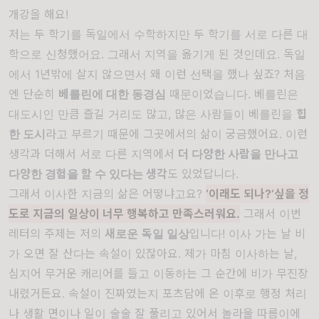
개강을 해요!
저는 두 학기를 독일에서 수학하지만 두 학기를 서로 다른 대
학으로 신청했어요. 그래서 지역을 옮기게 된 것인데요. 독일
에서 1년밖에 살지 않으면서 왜 이런 선택을 했나 싶죠? 처음
엔 단순히
베를린에 대한 동경심
때문이었습니다. 베를린은
대도시인 만큼 즐길 거리도 많고, 많은 사람들이 베를린을
힙
한 도시
라고 부르기 때문에 그곳에서의 삶이 궁금했어요. 이런
생각과 더해서 서로 다른 지역에서
더 다양한 사람을 만나고
다양한 경험을 할 수 있다는 생각
도 있었답니다.
그래서 이사한 지금의 삶은 어떻냐고요?
‘이래도 되나?’싶을 정
도로 지금의 일상이 너무 행복하고 만족스러워요.
그래서 이번
레터의 주제는 저의
새로운
독일 일상
입니다! 이사 가는 날 비
가 오면 잘 산다는 속설이 있잖아요. 제가 마침 이사하는 날,
심지어 무거운 캐리어를 들고 이동하는 그 순간에 비가 무진장
내렸거든요. 속설이 진짜였는지 포츠담에 온 이후로 행정 처리
나 생활 면이나 일이 술술 잘 풀리고 있어서 놀라울 따름이에