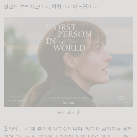
장센도
돋보이는데요,
차차
소개해드릴게요.
공식 포스터
율리에는
20
대
후반의
대학생입니다
.
의학과
심리학을
공부
하던
그녀는
한
파티에서
우연히
만화가
악셀과
만나
사랑