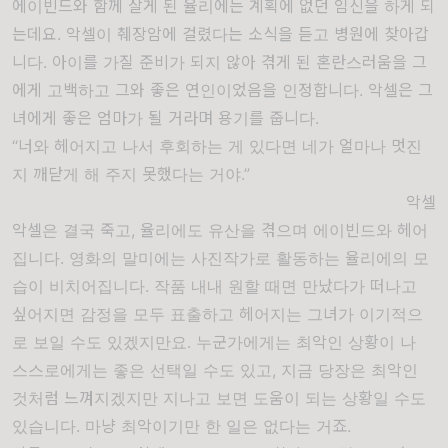
에이빈드와
함께
살게
된
율리에는
계획에
없던
임신을
하게
되
는데요
.
악셀이
췌장암에
걸렸다는
소식을
듣고
병원에
찾아갑
니다
.
아이를
가질
준비가
되지
않아
겪게 된
혼란스러움을
그
에게
고백하고
그와
좋은
연인이었음을
인정합니다
.
악셀은
그
녀에게
좋은
엄마가
될
거라며
용기를
줍니다
.
“너와 헤어지고 나서 후회하는 게 있다면 네가 얼마나 멋진
지 깨닫게 해 주지 못했다는 거야.”
악셀
악셀은
결국
죽고
,
율리에도
유산을
겪으며
에이빈드와
헤어
집니다
.
영화의
말미에는
사진작가로
활동하는
율리에의
모
습이
비치어집니다
. 작품 내내 원할 때면 만났다가 떠나고
싶어지면 감정을 모두 표출하고 헤어지는 그녀가 이기적으
로 보일 수도 있겠지만요. 누군가에게는 최악인 상황이 나
스스로에게는 좋은 선택일 수도 있고, 지금 당장은 최악인
것처럼 느껴지겠지만 지나고 보면 도움이 되는 상황일 수도
있습니다. 마냥 최악이기만 한 일은 없다는 거죠.