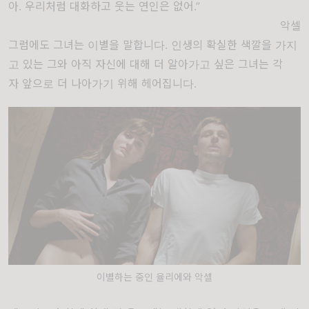
아. 우리처럼 대화하고 웃는 연인은 없어.”
악셀
그럼에도
그녀는
이별을
말합니다
.
인생의
확실한
색깔을
가지
고
있는
그와
아직
자신에
대해
더
알아가고
싶은
그녀는
각
자
앞으로
더
나아가기
위해
헤어집니다
.
이별하는 중인 율리에와 악셀