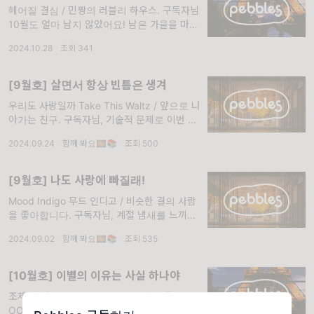
헤어질 결심 / 민짱의 러블리 하우스. 구독자님
10월도 얼마 남지 않았어요! 남은 가을을 마음
껏 즐겨줍시다🎆
2024.10.28
·
조회 341
[9월호] 살면서 항상 빈틈은 생겨
우리도 사랑일까 Take This Waltz / 앞으로 나
아가는 친구. 구독자님, 기술적 문제로 이번 레
터는 화요일에 전해드리게 되었습니다. 늦은 레
2024.09.24
·
함께 봐요🎞📚
·
조회 500
터 전달에 사과드리며, 이번 한 주도 행복으로
가득하길 소망합니다💌
[9월호] 나도 사랑에 빠질래!
Mood Indigo 무드 인디고 / 비슷한 결의 사람
을 좋아합니다. 구독자님, 계절 냄새를 느끼시
나요?🍂 가을의 향이 물씬 나는 요즘입니다!
2024.09.02
·
함께 봐요🎞📚
·
조회 535
[10월호] 이별의 이유는 사실 하나야
조제, 호랑이 그리고 물고기들 / 내가 좋아하는
OOO 친구들. 구독자님, 반갑습니다! 10월은