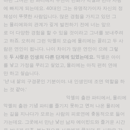
에
빠지게
되는데요
. 40
대인
그는
유명
작가이자
자신의
정
체성이
뚜렷한
사람입니다
.
많은
경험을
가지고
있던
그
는
율리에와의
관계가
깊게
발전하기
전에
너는
앞으
로
더
다양한
경험을
할 수 있을
것이라고
그녀를
보내주려
고
하죠
.
오히려
그런
악셀의
모습에
율리에는
끌리고
두
사
람은
연인이
됩니다
.
나이
차이가
많은
연인이
으레
그렇
듯
두
사람은
인생의
다른
단계에
있었는데요
.
악셀은
아이
를
낳고
가정을
꾸리고
싶었고
,
율리에는
아직
편히
연애
만
하고
싶습니다
.
'난 내 삶의 구경꾼인 기분이야. 내 인생인데 조연 역할을 하
는 것 같아.'
악셀의 출판 파티에서, 율리에
악셀의
출판
기념
파티를
즐기지
못하고
먼저
나온
율리에
는
길을
지나다가
모르는
사람의
피로연에
충동적으로
들어
가는데요.
그곳에서
만난
낯선
남자
에이빈드와
즐거운
시간
을
보내게
되죠.
본능적으로
서로에게
끌리던
두
사람은
각