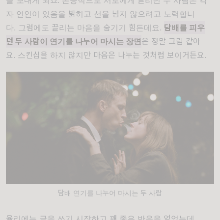
자
연인이
있음을
밝히고
선을
넘지
않으려고
노력합니
다.
그럼에도
끌리는
마음을
숨기기
힘든데요.
담배를
피우
던
두
사람이
연기를
나누어
마시는
장면
은
정말
그림
같아
요.
스킨십을
하지
않지만
마음은
나누는
것처럼
보이거든요.
담배 연기를 나누어 마시는 두 사람
율리에는
글을
쓰기
시작하고
꽤
좋은
반응을
얻었는데