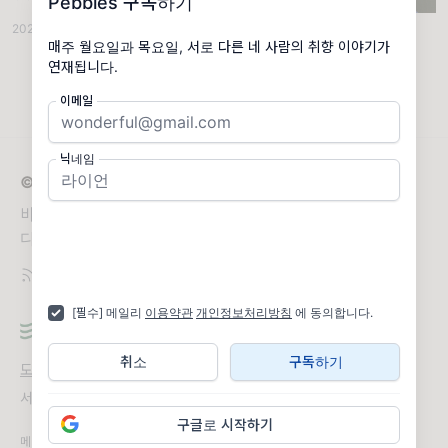
Pebbles 구독하기
또 어떤 이야기들이 우리를 기다리고 있을까
2024.10.07
·
함께 봐요🎞📚
·
조회 435
요?🤎
매주 월요일과 목요일, 서로 다른 네 사람의 취향 이야기가
연재됩니다.
이메일
닉네임
© 2026 Pebbles
바닷가의 조약돌처럼 흩어져 있는 각자의 취향을 수집합니
다.
[필수] 메일리
이용약관
개인정보처리방침
에 동의합니다.
취소
구독하기
도움말
오류 및 기능 관련 제보
서비스 이용 문의
admin@team.maily.so
채팅으로 문의하기
구글로 시작하기
메일리 사업자 정보