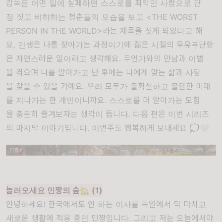
감독은
어떤
일에
실패하면
스스로를
최악인
사람으로
단
정
짓고
비하하는
청춘들의
모습을
보고
<THE WORST
PERSON IN THE WORLD>
라는
제목을
짓게
되었다고
해
요
.
인생은
나를
찾아가는
과정이기에
젊은
시절의
우유부단함
은
자연스러운
일이라고
생각해요
.
무언가와의
만남과 이별
을
겪으며
나를
알아가고 난
후에는
나에게
맞는
삶
과
사랑
을
찾을
수
있을
거예요
.
우리
모두가
불확실하고
불안한
미래
를
지나가는
한
개인이니까요.
스스로를
더
알아가는
모험
을
충분히
즐겨보자는 생각이 듭니다.
다음
편은
이번
시리즈
의
마지막
이야기입니다
.
이번주도
행복하게 보내세요 💭🤍
놀러오세요 민짱의 숲
🏡
(1)
안녕하세요! 한국에서도 안 하는 이사를 독일에서 막 마치고
새로운 생활에 적응 중인 민짱입니다. 그리고 저는 오늘에서야