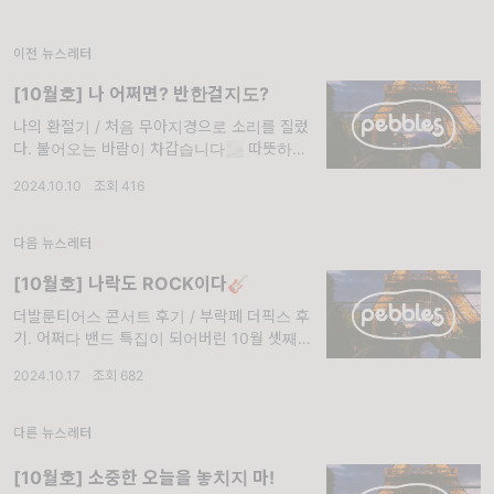
이전 뉴스레터
[10월호] 나 어쩌면? 반한걸지도?
나의 환절기 / 처음 무아지경으로 소리를 질렀
다. 불어오는 바람이 차갑습니다🌫 따뜻하게
입고 다니시길 바랍니다! Thu
2024.10.10
·
조회 416
다음 뉴스레터
[10월호] 나락도 ROCK이다🎸
더발룬티어스 콘서트 후기 / 부락페 더픽스 후
기. 어쩌다 밴드 특집이 되어버린 10월 셋째 주
목요일 레터입니다🎸 Thu
2024.10.17
·
조회 682
다른 뉴스레터
[10월호] 소중한 오늘을 놓치지 마!