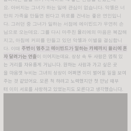
요.
아버지는
그녀가
하는
일에
관심이
없습니다.
악셀은
너
만의
가족을
만들면
된다고
위로를
건네는 좋은
연인입니
다.
그러던
중
그녀가
일하는
서점에
에이빈드가
우연히
손
님으로
오는데요.
그를
다시
마주친
율리에의
마음은
복잡해
지고,
아침에
커피를
만들고
있던
악셀과
이별을
결심합니
다.
이때
주변이
멈추고
에이빈드가
일하는
카페까지
율리에
혼
자
달려가
는
연출
이
이어지는데요.
상상
속
두
사람은
멈춰
있
는
거리를
자유롭게
거닙니다.
원하는
사람과
가고
싶은
곳
을
마음껏
누비는
그녀의
상상이
어쩌면
이미
벌어질
일을
보여
주는
것
같았어요.
모른
척
하려고
노력했지만
첫
만남
때부
터
이미
서로를
사랑하고
있었는지도
모른다고
생각했습니다.