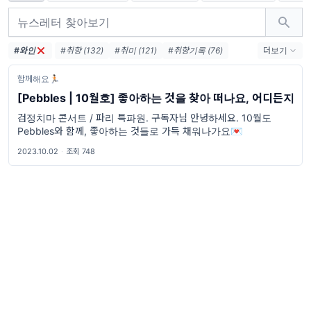
#와인
#취향 (132)
#취미 (121)
#취향기록 (76)
더보기
#취향수집 (46)
#여행 (39)
#영화 (33)
함께해요🏃🏻
#음악 (18)
#해외생활 (16)
#교환학생 (15)
[Pebbles | 10월호] 좋아하는 것을 찾아 떠나요, 어디든지
#아프리카 (13)
#아이돌 (12)
#밴드 (12)
검정치마 콘서트 / 파리 특파원. 구독자님 안녕하세요. 10월도
#콘서트 (10)
#패션 (10)
#웹툰 (10)
Pebbles와 함께, 좋아하는 것들로 가득 채워나가요💌
2023.10.02
·
조회 748