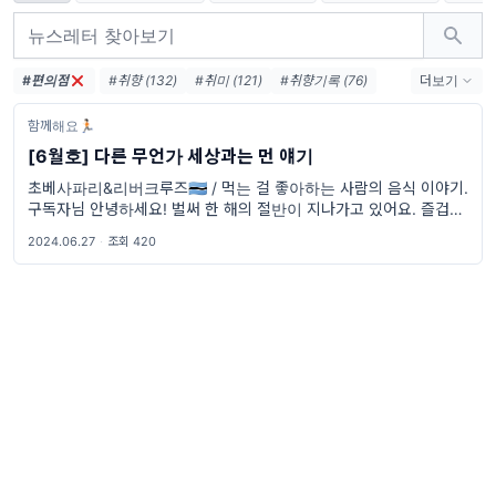
#편의점
#취향 (132)
#취미 (121)
#취향기록 (76)
더보기
#취향수집 (46)
#여행 (39)
#영화 (33)
함께해요🏃🏻
#음악 (18)
#해외생활 (16)
#교환학생 (15)
[6월호] 다른 무언가 세상과는 먼 얘기
#아프리카 (13)
#아이돌 (12)
#밴드 (12)
초베사파리&리버크루즈🇧🇼 / 먹는 걸 좋아하는 사람의 음식 이야기.
#콘서트 (10)
#패션 (10)
#웹툰 (10)
구독자님 안녕하세요! 벌써 한 해의 절반이 지나가고 있어요. 즐겁게
보내고 계신가요? Thu
2024.06.27
·
조회 420