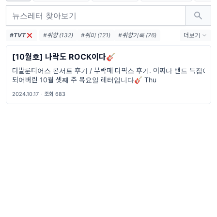
#TVT
#취향 (132)
#취미 (121)
#취향기록 (76)
더보기
#취향수집 (46)
#여행 (39)
#영화 (33)
[10월호] 나락도 ROCK이다🎸
#음악 (18)
#해외생활 (16)
#교환학생 (15)
더발룬티어스 콘서트 후기 / 부락페 더픽스 후기. 어쩌다 밴드 특집이
#아프리카 (13)
#아이돌 (12)
#밴드 (12)
되어버린 10월 셋째 주 목요일 레터입니다🎸 Thu
#콘서트 (10)
#패션 (10)
#웹툰 (10)
2024.10.17
·
조회 683