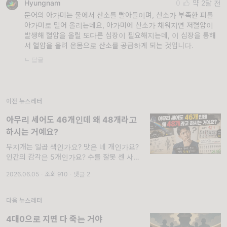
Hyungnam
0
약 2달 전
문어의 아가미는 물에서 산소를 빨아들이며, 산소가 부족한 피를
아가미로 밀어 올리는데요, 아가미에 산소가 채워지면 저혈압이
발생해 혈압을 올릴 또다른 심장이 필요해지는데, 이 심장을 통해
서 혈압을 올려 온몸으로 산소를 공급하게 되는 것입니다.
ㄴ 답글
이전 뉴스레터
아무리 세어도 46개인데 왜 48개라고
하시는 거예요?
무지개는 일곱 색인가요? 맛은 네 개인가요?
인간의 감각은 5개인가요? 수를 잘못 센 사례
들을 알아봅니다. 한국 고대사를 얘기할 때 흔
2026.06.05
·
조회 910
·
댓글 2
하게 '삼국시대'라는 표현을 씁니다. 하지만 고
구려, 백제, 신라 외에도 가야를 비롯해 이런저
런 나라들이 분명 있었습니다. 이렇게 우리는
다음 뉴스레터
한번 세던 방식
4대0으로 지면 다 죽는 거야