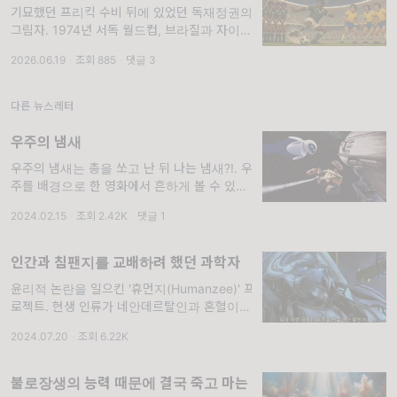
기묘했던 프리킥 수비 뒤에 있었던 독재정권의
그림자. 1974년 서독 월드컵, 브라질과 자이르
(현 콩고민주공화국)의 경기 후반. 브라질은 프
2026.06.19
·
조회 885
·
댓글 3
리킥을 준비하고 있었습니다. 그런데 브라질 선
수가 프리킥을 하기 전에 자이르 선수 한 명이
수
다른 뉴스레터
우주의 냄새
우주의 냄새는 총을 쏘고 난 뒤 나는 냄새?!. 우
주를 배경으로 한 영화에서 흔하게 볼 수 있는
오류로, 우주 공간에서 소리가 나는 상황이 있
2024.02.15
·
조회 2.42K
·
댓글 1
습니다. 소리를 전달하기 위해서는 매질이 필요
한데 우주 공간에는 매질이 될 만한 물질이
인간과 침팬지를 교배하려 했던 과학자
윤리적 논란을 일으킨 '휴먼지(Humanzee)' 프
로젝트. 현생 인류가 네안데르탈인과 혼혈이라
는 얘기를 전해 드린 적이 있는데요, 수만 년 전
2024.07.20
·
조회 6.22K
이 아니라 고작 100년 전에, 현생 인류의 새로
운 교배종을 만들려는 시도가 있었습니다. 소련
의
불로장생의 능력 때문에 결국 죽고 마는