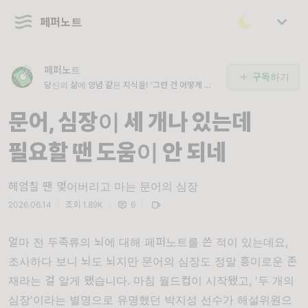
페퍼노트
페퍼노트
구독하기
당신의 삶에 양념 같은 지식을! '그런 건 어떻게 알
았어?' 할 때 '그런 것'들을 전해 드립니다.
문어, 심장이 세 개나 있는데
필요할 땐 도움이 안 되네
헤엄칠 땐 멎어버리고 마는 문어의 심장
2026.06.14
|
조회 1.89K
|
6
|
얼마 전 두족류의 뇌에 대해
페퍼노트
를 쓴 적이 있는데요,
조사하다 보니 뇌도 뇌지만 문어의 심장도 정말 흥미로운 존
재라는 걸 알게 됐습니다. 마침 월드컵이 시작됐고, '두 개의
심장'이라는 별명으로 유명했던 박지성 선수가 해설위원으