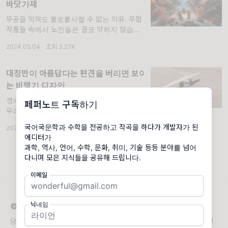
바닷가재
무공을 익혀도 불로불사할 수 없는 이유. 무협
작품들 속에서 노인들은 결코 약하지 않습니다.
무공은 시간을 들일 수록 깊어지는 데다 신체의
2024.05.04
·
조회 3.27K
노화도 어느 정도 상쇄할 수 있다는 설정 때문
입니다. 오히려 늙을 수록 더 강하게
대칭만이 아름답다는 편견을 버리면 보이
는 비행기 디자인
경사익기의 기상천외한 디자인을 알아봅니다.
페퍼노트 구독하기
우리 문명엔 자연에서 힌트를 얻어 만들어낸 기
술이 많습니다. 인류가 풀어야 했던 많은 공학
국어국문학과 수학을 전공하고 작곡을 하다가 개발자가 된
2024.06.09
·
조회 2.89K
·
댓글 1
적 과제들에 대해 이미 자연은 이미 멋진 답을
에디터가
갖고 있었던 경우가 많았습니다. 하지만 '비
과학, 역사, 언어, 수학, 문화, 취미, 기술 등등 분야를 넘어
다니며 모은 지식들을 공유해 드립니다.
이메일
닉네임
© 2026 페퍼노트
당신의 삶에 양념 같은 지식을! '그런 건 어떻게 알았어?' 할 때 '그런