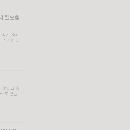
는데 필요할
 심장. 얼마
 쓴 적이 있
만 문어의 심
 알게 됐습니
개의
니다. 그 중
라색도 있습니
권을 사들인 탓
 색이 있다는
 현대에는 이
..