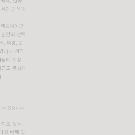
 백제, 신라
 세던 방식대
 스펙트럼이므
건 인간의 선택
, 파랑, 보
지녔다고 생각
바람에 가장
 지금도 무지개
.
라져 있습니다.
가지로 못박
다섯 번째 맛