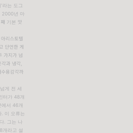
지'라는 도그
2000년 마
째 기본 맛
. 아리스토텔
라고 단언한 게
무 가지가 넘
온각과 냉각,
 내수용감각까
넘게 전 세
인터가 48개
본에서 46개
. 이 오류는
다. 그는 나
8개라고 설