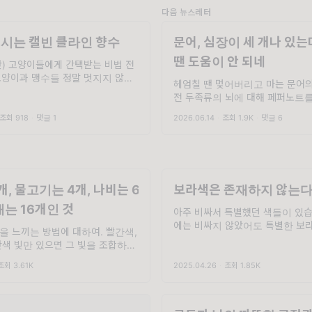
다음 뉴스레터
시는 캘빈 클라인 향수
문어, 심장이 세 개나 있
땐 도움이 안 되네
란) 고양이들에게 간택받는 비법 전
고양이과 맹수들 정말 멋지지 않습
헤엄칠 땐 멎어버리고 마는 문어의
 예쁘게 핀 꽃들보다도 치타가 달리
전 두족류의 뇌에 대해 페퍼노트를
슬로 모션으로 볼 때 더 자연의 아름
는데요, 조사하다 보니 뇌도 뇌지
같은 걸 느낍니다. 재규어, 표범, 호
조회 918
·
댓글 1
2026.06.14
·
조회 1.9K
·
댓글 6
장도 정말 흥미로운 존재라는 걸
다. 마침 월드컵이 시작됐고, '두 
개, 물고기는 4개, 나비는 6
보라색은 존재하지 않는다
재는 16개인 것
아주 비싸서 특별했던 색들이 있습
에는 비싸지 않았어도 특별한 보
을 느끼는 방법에 대하여. 빨간색,
다.. 한 욕심 많은 예술가가 독점
란색 빛만 있으면 그 빛을 조합하여
에, 아무나 쓸 수 없는 검디 검은
현할 수 있습니다. 이 세 색을 그래
얘기를 전해 드린 적이 있습니다.
조회 3.61K
2025.04.26
·
조회 1.85K
원색이라고 합니다. 저는 이것을 처
렇게 어떤 색을 소수의 사람만 사용.
때 참 신기했습니다.