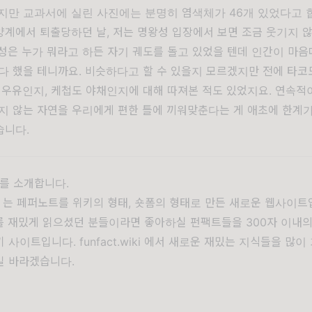
지만 교과서에 실린 사진에는 분명히 염색체가 46개 있었다고 
계에서 퇴출당하던 날, 저는 명왕성 입장에서 보면 조금 웃기지 
성은 누가 뭐라고 하든 자기 궤도를 돌고 있었을 텐데 인간이 마
다 했을 테니까요. 비슷하다고 할 수 있을지 모르겠지만 전에
타코
 우유인지, 케첩도 야채인지
에 대해 따져본 적도 있었지요. 연속적
지 않는 자연을 우리에게 편한 틀에 끼워맞춘다는 게 애초에 한계가
습니다.
를 소개합니다.
는 페퍼노트를 위키의 형태, 숏폼의 형태로 만든 새로운 웹사이트
를 재밌게 읽으셨던 분들이라면 좋아하실 펀팩트들을 300자 이내의
키 사이트입니다.
funfact.wiki
에서 새로운 재밌는 지식들을 많이
길 바라겠습니다.