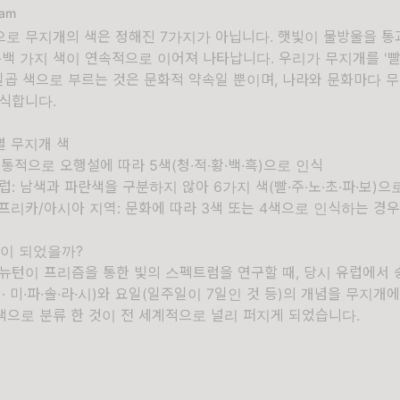
nam
로 무지개의 색은 정해진 7가지가 아닙니다. 햇빛이 물방울을 통
수백 가지 색이 연속적으로 이어져 나타납니다. 우리가 무지개를 '빨·주
 일곱 색으로 부르는 것은 문화적 약속일 뿐이며, 나라와 문화마다 
식합니다.
 무지개 색
전통적으로 오행설에 따라 5색(청·적·황·백·흑)으로 인식
럽: 남색과 파란색을 구분하지 않아 6가지 색(빨·주·노·초·파·보)으
프리카/아시아 지역: 문화에 따라 3색 또는 4색으로 인식하는 경
색'이 되었을까?
뉴턴이 프리즘을 통한 빛의 스펙트럼을 연구할 때, 당시 유럽에서 
레· 미·파·솔·라·시)와 요일(일주일이 7일인 것 등)의 개념을 무지
색으로 분류 한 것이 전 세계적으로 널리 퍼지게 되었습니다.