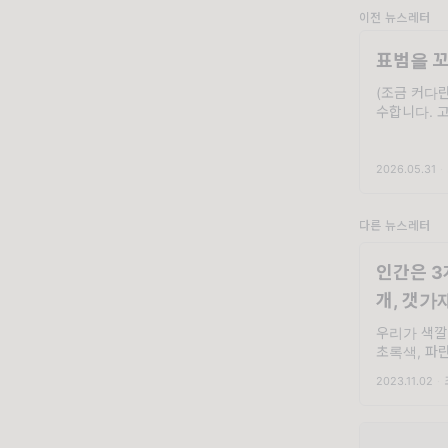
이전 뉴스레터
표범을 꼬
(조금 커다
수합니다. 
니까? 저는
는 모습을 
다움, 신비 
2026.05.31
·
랑이,
다른 뉴스레터
인간은 3
개, 갯가
우리가 색깔
초록색, 파
온갖 빛을 표
2023.11.02
·
서 빛의 삼
음 배웠을 