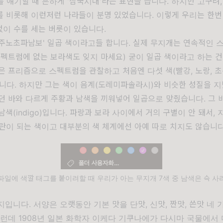
 얘기할 때 흔하게 '삼국시대'라는 표현을 씁니다. 하지만 고구려,
 비롯해 이런저런 나라들이 분명 있었습니다. 이렇게 우리는 한번
 없이 수를 세는 버릇이 있습니다.
빨주노초파남보' 일곱 색이라고들 합니다. 실제 무지개는 연속적인
펙트럼에 없는 보라색
도 잊지 마세요) 굳이 일곱 색이라고 하는 
은 프리즘으로 스펙트럼을 관찰하고 처음엔 다섯 색(빨강, 노랑, 초록
니다. 하지만 그는 색이 음계(도레미파솔라시)와 비슷한 성질을 
던 바와 다르게 주황과 남색을 끼워넣어 일곱으로 맞췄습니다. 그 
남색(indigo)입니다. 파랑과 보라 사이에서 거의 구별이 안 돼서,
란이 되는 색이고 대부분의 색 체계에선 아예 따로 치지도 않습니다
 파일에 색깔 태그를 붙이려할 때 우리가 아는 무지개 7색 중 남색은 슥 사
입니다. 서양은 오랫동안 기본 맛을 단맛, 신맛, 짠맛, 쓴맛 네 
런데 1908년 일본 화학자 이케다 기쿠나에가 다시마 국물에서 