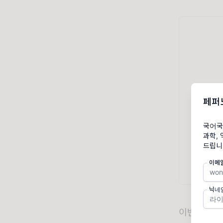
페퍼
국어국
과학, 
드립니
이메
닉네
이번 뉴스레