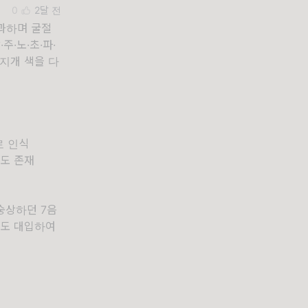
0
2달 전
과하며 굴절
·노·초·파·
무지개 색을 다
로 인식
우도 존재
숭상하던 7음
개에도 대입하여