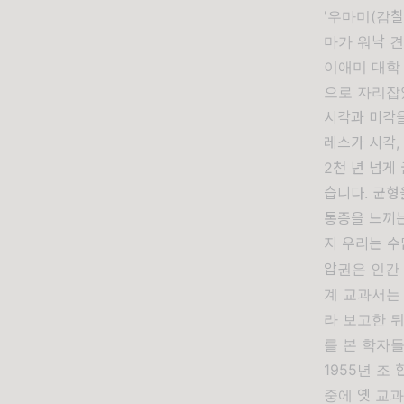
'우마미(감칠
마가 워낙 견
이애미 대학
으로 자리잡
시각과 미각을
레스가 시각,
2천 년 넘게
습니다. 균형
통증을 느끼는
지 우리는 수
압권은 인간 
계 교과서는 
라 보고한 뒤
를 본 학자
1955년 조
중에 옛 교