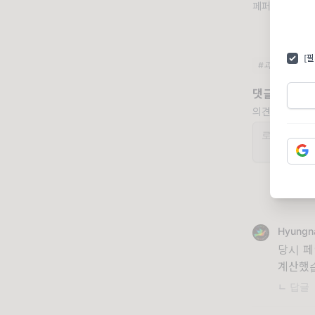
페퍼노트 님에게
[
#과학
#문
댓글 2개
의견을 남겨주
Hyung
당시 페
계산했
ㄴ 답글