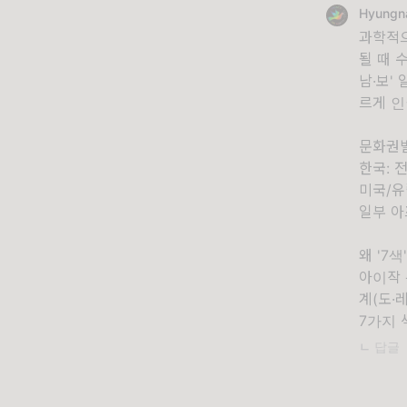
Hyung
과학적으
될 때 
남·보'
르게 인
문화권별
한국: 
미국/유
일부 아
왜 '7
아이작 
계(도·
7가지 
ㄴ 답글