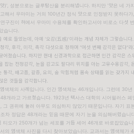
맛)', 성분으로는 글루탐산을 분리해냅니다. 하지만 '맛은 네 가
고해서 우마미는 거의 100년간 정식 맛으로 인정받지 못하다가, 
 연구진이 혀에서 우마미 수용체를 확인하고서야 비로소 다섯 번
았습니다.
 예로 들었는데, 아예 '오감(五感)'이라는 개념 자체가 그렇습니다
 청각, 후각, 미각, 촉각 다섯으로 정하며 "여섯 번째 감각은 없다"
 굳어졌습니다. 하지만 현대 신경과학으로 접근하면 인간 감각은 스
을 잡는 전정감각, 눈을 감고도 팔다리 위치를 아는 고유수용감각, 
 통각, 배고픔, 갈증, 요의, 숨 막힘처럼 몸속 상태를 읽는 갖가지
많은 것들을 감각합니다.
염색체의 사례입니다. 인간 염색체는 46개입니다. 그런데 30년 
48개라고 가르쳤습니다. 1923년 텍사스 대학의 시어필러스 페
, 그 권위에 눌려 아무도 의심하지 않았기 때문입니다. 자기 표
들조차 정답은 48개라는 믿음 때문에 자기 눈을 의심해버렸습니다
 힌 티오가 250개가 넘는 세포를 거듭 세어 46개로 바로잡았습니
과서의 염색체 사진을 다시 찾아보았습니다. 교과서는 염색체가 4