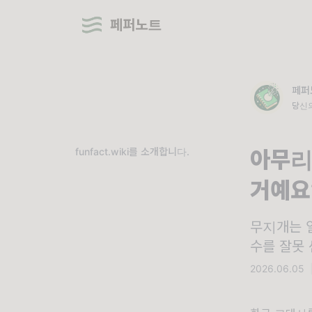
페퍼노트
페퍼
당신의
다.
funfact.wiki를 소개합니다.
아무리
거예요
무지개는 
수를 잘못
2026.06.05