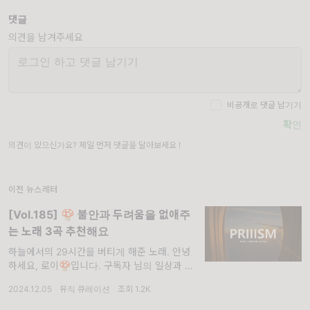
댓글
의견을 남겨주세요
비공개로 댓글 남기기
확인
의견이 있으신가요? 제일 먼저 댓글을 달아보세요 !
이전 뉴스레터
[Vol.185] 🍄 불안과 두려움을 없애주
는 노래 3곡 추천해요
하늘에서의 29시간을 버티게 해준 노래. 안녕
하세요, 로이🍄입니다. 구독자 님의 일상과 우
리의 사회 모두에 안녕의 인사를 드립니다. 지
2024.12.05
·
뮤직 큐레이션
·
조회 1.2K
난밤 저는 한순간에 우리의 평범한 삶과 연결이
모두 무너져 버릴까 무척 두려웠습니