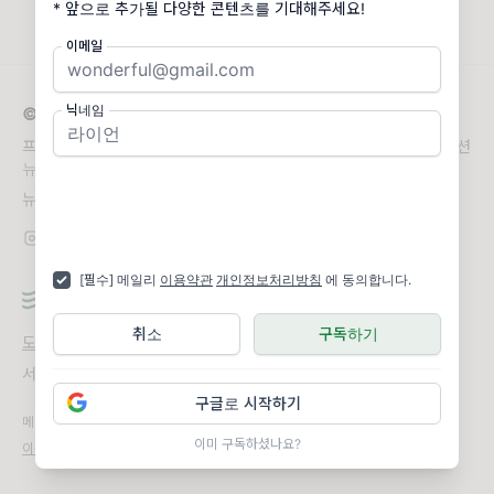
* 앞으로 추가될 다양한 콘텐츠를 기대해주세요!
이메일
닉네임
© 2026 PRIIISM
프리즘은 MBTI 내향형(I형) 인간 세 명의 취향이 담긴 뮤직 큐레이션
뉴스레터 입니다.
뉴스레터 문의
priiism3@gmail.com
[필수] 메일리
이용약관
개인정보처리방침
에 동의합니다.
취소
구독하기
도움말
오류 및 기능 관련 제보
서비스 이용 문의
admin@team.maily.so
채팅으로 문의하기
구글로 시작하기
메일리 사업자 정보
이미 구독하셨나요?
이용약관
|
개인정보처리방침
|
정기결제 이용약관
|
라이선스