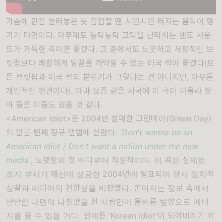
가슴에 뭔갈 눌러놓은 듯 갑갑할 땐 시원시원 터지는 음악이 땡
기기 마련이다. 아무래도 둥탁둥탁 고막을 난타하는 밴드 사운
드가 가득한 곡이면 좋겠다. 그 중에서도 느긋하고 서정적인 브
릿팝보다 쾌활하게 발끝을 까딱일 수 있는 미국 락이 좋겠다(모
든 브릿팝과 미국 락의 분위기가 그렇다는 건 아니지만, 아무튼
개인적인 편견이다). 아마 요즘 같은 시국에 이 곡이 떠올라 찾
아 들은 이들도 많을 것 같다.
<American Idiot>은 2004년 발매한 그린데이(Green Day)
의 일곱 번째 정규 앨범에 실렸다.
'Don't wanna be an
American Idiot / Don't want a nation under the new
media'
, 노랫말의 첫 마디부터 직설적이다. 이 곡은 실제로
조지 부시가 재선에 성공한 2004년에 발표되어 당시 정치적
상황과 미디어의 편향성을 비판했다. 쏟아지는 정보 속에서
단단한 내면의 나침반을 쥔 사람만이 올바른 방향으로 에너
지를 쓸 수 있을 거다. 언제든 'Korean Idiot'이 되어버리기 쉬