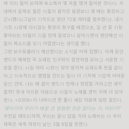
에 미리 들어 보자며 숙소에서 몇 곡을 챙겨 들어본 것이다. 무
대에서 실제로 들은 이들의 음악은 음원보다 몇 배는 풍성하고
근사했다(그날의 기억으로 썼던
72호 레터
를 첨부한다). 내가
가장 사랑해 마지않는 통영의 항구를 배경으로, 일 년 중 가장
좋아하는 10월의 가을 밤에 들었으니 살아가면서 웬만해선 이
들의 목소리를 잊기 어렵겠다는 생각을 했다.
그런
보수동쿨러가 해산한다는 소식
을 어제 접했다. 아껴 듣던
밴드의 해체란 꼭 오래된 친구와의 절연처럼 묘하고 서운한 기
분을 준다. 사실 여러 사정이 맞아 떨어져 오래도록 뜻을 같이
하고 지속적으로 앨범을 만드는 일이 더 기적에 가깝게 어려운
일인 건데. 나는 왜 곁의 밴드가 언제나 영원할 거라고만 생각
할까? 못내 아쉬운 마음으로 이들의 노래를 괜히 귀에 더 담아
본다. <0308>의 나레이션 한 줄이 새삼 마음에 덜컹 걸린다.
'살아가며 우리가 배운 건 영원한 것은 없다는 거, 아닌가?'
무언갈 깨뜨리자며, 우리는 끝이 없을 거라 노래하는 이 곡의
제목은 세계 여성의 날인 3월 8일을 뜻한다.