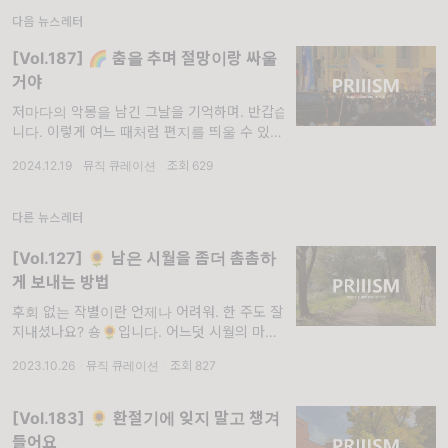
다음 뉴스레터
[Vol.187] 🌈 춤을 추며 절망이랑 싸울
거야
저마다의 악몽을 남긴 그날을 기억하며. 반갑습
니다. 이렇게 여느 때처럼 편지를 띄울 수 있어
서 특별히 반갑습니다. 요새 어떻게 지내시나
2024.12.19
·
뮤직 큐레이션
·
조회 629
요. 연말이라 안 그래도 이런 저런 일로 바쁠 시
기에 교과서에서나 접한 일을 실제로
다른 뉴스레터
[Vol.127] 🌻 남은 시월을 좀더 촘촘하
게 보내는 방법
후회 없는 작별이란 언제나 어려워. 한 주도 잘
지내셨나요? 숑🌻입니다. 어느덧 시월의 마지
막 목요일입니다. 저의 요즘 최대 관심사는 일
2023.10.26
·
뮤직 큐레이션
·
조회 827
년에 며칠 되지 않을 완벽한 이 가을 날씨를
200% 만끽하는 일이에요. 이제
[Vol.183] 🌻 환절기에 잊지 말고 챙겨
들어요