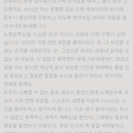
안녕하지 못한 일주일이었기에 인삿말을 뭐라고 쓸지 한참 고
민했어요. 하지만 역시 평범한 일상 또한 계속되어야 하기에
모두가 평소만큼 무탈하고 되도록 평안하길 바라는 마음을 멀
리서나마 보내봅니다.
노벨문학상을 수상한 한강 작가의 연설에 이런 구절이 있었
습니다.
'인간의 가장 연한 부분을 들여다보는 것- 그 부인할 수
없는 온기를 어루만지는 것- 그것으로 우리는 마침내 살아갈 수
있는 것 아닐까, 이 덧없고 폭력적인 세계 가운데에서?'.
'장편소
설을 쓰는 일이란 개인적 삶의 상당한 기간과 맞바꿔도 좋을 만
큼 중요하고 절실한 질문들 속으로 들어가 머무는 것'이라는
전제와 함께요.
도무지 이해할 수 없는 일로 세상이 혼란스럽게 느껴질수록 서
로의 가장 연한 부분을, 스스로의 내면을 차분히 다스리는 시
간을 벌어두자고 생각하게 됩니다. 지금 내가 들여다보는 뉴스
가 덧없고 폭력적인 세계의 재확인일 뿐인지, 그럼에도 질문과
행동을 발견하기 위함인지. 항상 인지의 촉 끝을 벼려놓자고