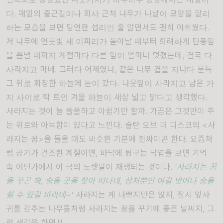
다. 매일의 출근길이나 회사 근처 나무가 나날이 모양을 달리
하는 모습을 보면 당연한 섭리인 줄 알면서도 괜히 아쉬웠다.
저 나무에 연둣빛 새 이파리가 돋아날 때부터 화려하게 단풍잎
을 뽐낼 때까지 계절마다 다른 잎이 얼마나 멋졌는데, 결국 다
사라지고 마네. 그러다 어제였나, 같은 나무 곁을 지나다 문득
그 뒤로 화창한 하늘에 눈이 갔다. 나뭇잎이 사라지고 남은 가
지 사이로 탁 트인 겨울 하늘이 새삼 넓고 맑다고 생각했다.
사라지는 것이 늘 쓸쓸하고 아쉽기만 할까. 가끔은 그것만이 주
는 위로와 아늑함이 있다고 느낀다. 술탄 오브 더 디스코의 <사
라지는 꿈>을 들을 때도 비슷한 기분에 휩싸이곤 한다. 요즘처
럼 공기가 건조한 계절이면, 바닥에 뒹구는 낙엽을 보면 기억
속 어딘가에서 이 곡의 노랫말이 재생되는 것이다.
'사라지는 꿈
을 꾸곤 해, 숨을 곳을 찾아 떠나네, 상처뿐인 여길 벗어나 숨을
쉴 수 있길 바라네~'
사라지는 게 나쁘지만은 않지, 잠시 잎사
귀를 감추는 나무들처럼 사라지는 꿈을 꾸기에 좋은 날씨지, 그
런 생각을 하면서.