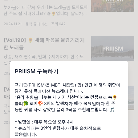
늦가을에 더 깊게 우러나는 노래들만 모아모아.
한 주도 잘 지내셨나요? 숑🌻입니다. 날씨가
성큼성큼 차가워지고 있어요. 기온이 뚝 떨어지
2024.11.21
·
뮤직 큐레이션
·
조회 642
기 직전까지 하루하루의 날씨는 얼마나 축복 같
았는지요. 아침이든 저녁이든 괜히 발걸음이 느
[Vol.190] 🌻 새해 마음을 울렁거리게
한 노래들
샹송, 재즈 연주곡, 만화 주제가까지. 한 주도
잘 지내셨나요? 숑🌻입니다. 마침 레터를 보내
는 오늘은 올해 중 가장 무시무시한 한파가 찾
PRIIISM 구독하기
2025.01.09
·
뮤직 큐레이션
·
조회 605
아온 날인 듯합니다. 모두모두 감기 조심하시
고, 각자의 자리에서 새해 복 가득하시
프리즘(PRIIISM)은 MBTI 내향형(I형) 인간 세 명의 취향이
[Vol.81] 🌻 연말에는 역시, 편지 쓰는
담긴 뮤직 큐레이션 뉴스레터 입니다.
마음
"음악 취향을 나누는 세 가지 시선"이라는 컨셉으로 숑🌻,
콜리🥦 로이🍄 3명의 발행자가 매주 목요일마다 한 주
극세사 이불 대신 덮어도 좋을 여성 보컬들의
동안 귀를 사로 잡았던 음악 3곡을 추천해드립니다. 🎵
노래와 함께!. 한 주도 잘 지내셨나요? 숑🌻입
니다. 올해의 마지막 달력을 넘긴 지도 벌써 일
* 발행일 : 매주 목요일 오후 4시
2022.12.08
·
뮤직 큐레이션
·
조회 1.04K
주일이 흘렀습니다. 연말에 휴가를 쓰는 분들이
* 뉴스레터는 3인의 발행자가 매주 순차적으로
많아선지 회식이며 송년회가 12월 초중순에 잡
발송합니다.
히는 경우가