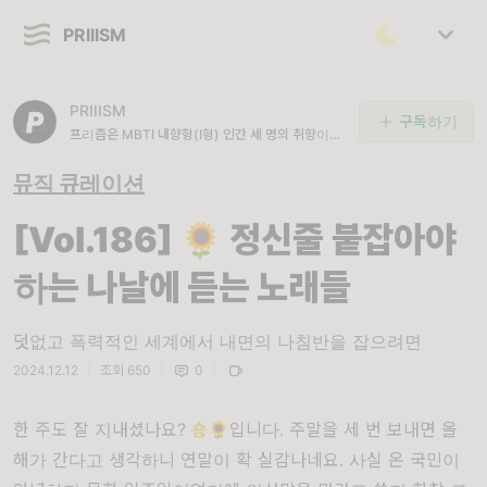
PRIIISM
PRIIISM
구독하기
프리즘은 MBTI 내향형(I형) 인간 세 명의 취향이
담긴 뮤직 큐레이션 뉴스레터 입니다.
뮤직 큐레이션
[Vol.186] 🌻 정신줄 붙잡아야
하는 나날에 듣는 노래들
덧없고 폭력적인 세계에서 내면의 나침반을 잡으려면
2024.12.12
|
조회 650
|
0
|
한 주도 잘 지내셨나요?
숑
🌻입니다. 주말을 세 번 보내면 올
해가 간다고 생각하니 연말이 확 실감나네요. 사실 온 국민이