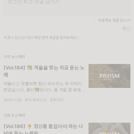
비공개로 댓글 남기기
확인
의견이 있으신가요? 제일 먼저 댓글을 달아보세요 !
이전 뉴스레터
[Vol.184] 🥦 겨울을 맞는 지금 듣는 노
래
어울리고 작별하며 힘이 되어주는 곡 이야기.
반갑습니다, 콜리🥦입니다. 올 가을 잘 보내셨
나요. 올해 저는 여느 해보다 은행나무와 가깝
2024.11.28
·
뮤직 큐레이션
·
조회 627
게 지낸 가을을 보내지 않았나 싶습니다. 연한
연두색 나뭇잎이 막 돋아난 시점부터 노란 낙
다음 뉴스레터
[Vol.186] 🌻 정신줄 붙잡아야 하는 나
날에 듣는 노래들