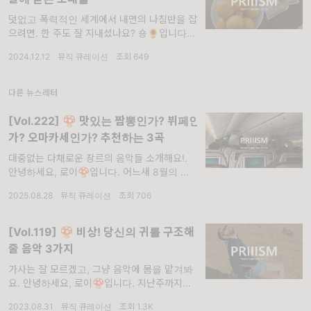
덧없고 폭력적인 세계에서 내면의 나침반을 잡
으려면. 한 주도 잘 지내셨나요? 숑🌻입니다.
주말을 세 번 보내면 올해가 간다고 생각하니
2024.12.12
·
뮤직 큐레이션
·
조회 649
연말이 확 실감나네요. 사실 온 국민이 안녕하
지 못한 일주일이었기에 인삿말을 뭐라고 쓸지
한참 고
다른 뉴스레터
[Vol.222] 🍄 맛있는 짬뽕인가? 뷔페인
가? 오마카세인가? 추천하는 3곡
대중없는 다채로운 장르의 음악들 소개해요!.
안녕하세요, 로이🍄입니다. 어느새 8월의 마지
막 주네요. 이번 여름은 유난히 더웠던 것 같은
2025.08.28
·
뮤직 큐레이션
·
조회 706
데, 여러분은 무탈하게 잘 지내고 계신가요? 예
전만 해도 우리나라는 사계절이 뚜렷하다며
[Vol.119] 🍄 비상! 당신의 귀를 구조해
줄 음악 3가지
가사는 잘 모르겠고, 그냥 음악에 몸을 맡겨봐
요. 안녕하세요, 로이🍄입니다. 지난주까지만
해도 콜리🥦가 섬머소닉 페스티벌을 소개하면
2023.08.31
·
뮤직 큐레이션
·
조회 1.3K
서 무더운 여름을 이야기했는데, 한 주 만에 비