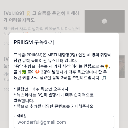
와 함께 여름이 끝나버린 느낌입니다. 저는 심
지어 긴
[Vol.189] 🎗️ 그 슬픔을 온전히 이해하
기 어려울지라도
제주항공 사고 희생자의 명복을 빕니다.. 안녕
하세요, 로이🍄입니다. 2025년 첫 PRIIISM
레터로 여러분께 인사드립니다. 새해 복 많이
PRIIISM 구독하기
2025.01.02
·
뮤직 큐레이션
·
조회 595
받으세요. 그리고 지난 제주항공 사고 희생자와
유가족께 저희 PRIIISM 에디
프리즘(PRIIISM)은 MBTI 내향형(I형) 인간 세 명의 취향이
[Vol.54] 🍄 내 귀에 살치살, 치마살, 꽃
담긴 뮤직 큐레이션 뉴스레터 입니다.
등심
"음악 취향을 나누는 세 가지 시선"이라는 컨셉으로 숑🌻,
콜리🥦 로이🍄 3명의 발행자가 매주 목요일마다 한 주
귀에 살살 녹는 특급 투쁠 음악 오마카세. 안녕
동안 귀를 사로 잡았던 음악 3곡을 추천해드립니다. 🎵
하세요. 한 달 만에 찾아온 로이🍄입니다. 아름
다운 계절이 계속되고 있는 요즘입니다. 오랜만
* 발행일 : 매주 목요일 오후 4시
2022.06.02
·
뮤직 큐레이션
·
조회 1.57K
에 페스티벌이 열렸고 많은 분들이 잔디에 누워
* 뉴스레터는 3인의 발행자가 매주 순차적으로
햇살과 바람을 벗하며 음악을 즐기고 계
발송합니다.
* 앞으로 추가될 다양한 콘텐츠를 기대해주세요!
이메일