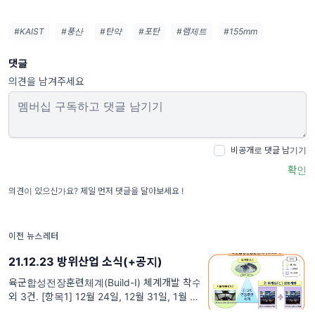
#KAIST
#풍산
#탄약
#포탄
#램제트
#155mm
댓글
의견을 남겨주세요
비공개로 댓글 남기기
확인
의견이 있으신가요? 제일 먼저 댓글을 달아보세요 !
이전 뉴스레터
21.12.23 방위산업 소식(+공지)
육군합성전장훈련체계(Build-I) 체계개발 착수
외 3건. [항목1] 12월 24일, 12월 31일, 1월 3
일에 휴재합니다. 즐거운 연휴 보내시길 바랍니