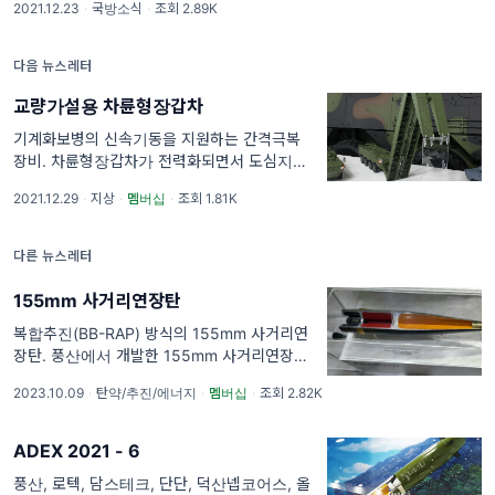
2021.12.23
·
국방소식
·
조회 2.89K
다. 육군합성전장훈련체계(Build-I) 체계개발
착수 방위사업청은 ㈜심네트와 202
다음 뉴스레터
교량가설용 차륜형장갑차
기계화보병의 신속기동을 지원하는 간격극복
장비. 차륜형장갑차가 전력화되면서 도심지역
및 확대된 전후방 작전지역에서 기동성이 크게
2021.12.29
·
지상
·
멤버십
·
조회 1.81K
향상되었으나, 계곡 등의 협곡 장애물이 나타나
면 우회하거나 교량 전차 등을 기다려야 하며,
이 과정
다른 뉴스레터
155mm 사거리연장탄
복합추진(BB-RAP) 방식의 155mm 사거리연
장탄. 풍산에서 개발한 155mm 사거리연장탄
은 군단/사단 종심지역 타격능력 향상을 위해
2023.10.09
·
탄약/추진/에너지
·
멤버십
·
조회 2.82K
K307 항력감소고폭탄 대비 사거리를 35% 이
상 증대시킨 탄약이다. "155mm 사거리연장탄
('
ADEX 2021 - 6
풍산, 로텍, 담스테크, 단단, 덕산넵코어스, 올