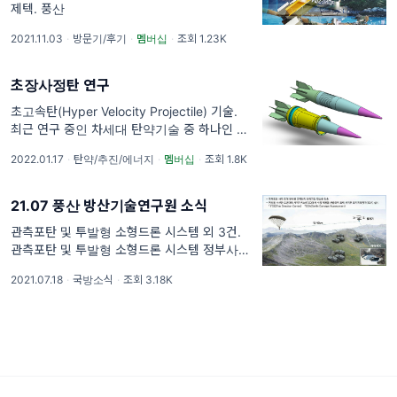
제텍. 풍산
2021.11.03
·
방문기/후기
·
멤버십
·
조회 1.23K
초장사정탄 연구
초고속탄(Hyper Velocity Projectile) 기술.
최근 연구 중인 차세대 탄약기술 중 하나인 초
고속탄(Hyper Velocity Projectile)은 공기저
2022.01.17
·
탄약/추진/에너지
·
멤버십
·
조회 1.8K
항을 줄일 수 있는 유체역학적 형상의 고세장비
탄체를 적용하고, 탄체를
21.07 풍산 방산기술연구원 소식
관측포탄 및 투발형 소형드론 시스템 외 3건.
관측포탄 및 투발형 소형드론 시스템 정부사업
화 준비완료 방산기술연구원은 관측포탄과 투
2021.07.18
·
국방소식
·
조회 3.18K
발형 소형드론 시스템 사업화를 위한 정부주도
과제공모에 참여한다. 관측포탄은 기술성숙도
(TRL)