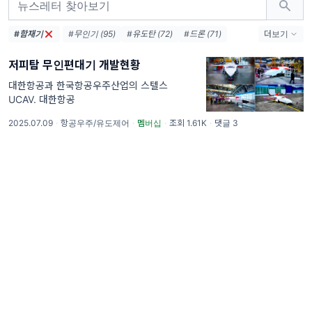
#함재기
#무인기 (95)
#유도탄 (72)
#드론 (71)
더보기
#위성 (68)
#KF-21 (68)
#방위사업청 (62)
저피탐 무인편대기 개발현황
#보도자료 (54)
#LIG넥스원 (54)
#엔진 (54)
#한국항공우주산업 (49)
#레이다 (46)
대한항공과 한국항공우주산업의 스텔스
UCAV. 대한항공
#요격 (42)
#AESA (38)
#국방과학연구소 (37)
#터보팬 (36)
2025.07.09
·
항공우주/유도제어
·
멤버십
·
조회 1.61K
·
댓글 3