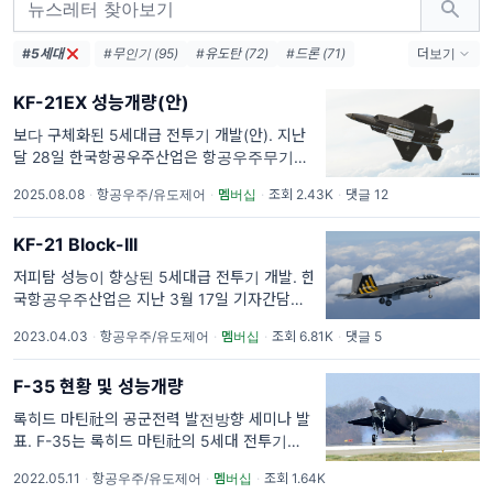
#5세대
#무인기 (95)
#유도탄 (72)
#드론 (71)
더보기
#위성 (68)
#KF-21 (68)
#방위사업청 (62)
KF-21EX 성능개량(안)
#보도자료 (54)
#LIG넥스원 (54)
#엔진 (54)
#한국항공우주산업 (49)
#레이다 (46)
보다 구체화된 5세대급 전투기 개발(안). 지난
달 28일 한국항공우주산업은 항공우주무기체
#요격 (42)
#AESA (38)
계 기술발전 컨퍼런스 2025에서 차세대공중전
#국방과학연구소 (37)
#터보팬 (36)
2025.08.08
·
항공우주/유도제어
·
멤버십
·
조회 2.43K
·
댓글 12
투체계(NACS, Next-generation Aerial
Combat System)의 일
KF-21 Block-III
저피탐 성능이 향상된 5세대급 전투기 개발. 한
국항공우주산업은 지난 3월 17일 기자간담회
에서 2030년까지 중장기적으로 국내외 사업수
2023.04.03
·
항공우주/유도제어
·
멤버십
·
조회 6.81K
·
댓글 5
주 및 신규사업 추진 확대를 통해 지속적인 성
장 발판을 마련하고, 2050년까지 연매출 4
F-35 현황 및 성능개량
록히드 마틴社의 공군전력 발전방향 세미나 발
표. F-35는 록히드 마틴社의 5세대 전투기로,
우수한 스텔스 성능과 첨단 센서, 네트워크 역
2022.05.11
·
항공우주/유도제어
·
멤버십
·
조회 1.64K
량을 기반으로 전천후 전장 환경에서 공대공/공