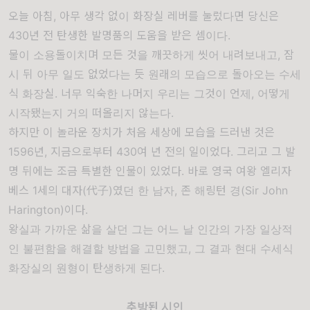
오늘 아침, 아무 생각 없이 화장실 레버를 눌렀다면 당신은
430년 전 탄생한 발명품의 도움을 받은 셈이다.
물이 소용돌이치며 모든 것을 깨끗하게 씻어 내려보내고, 잠
시 뒤 아무 일도 없었다는 듯 원래의 모습으로 돌아오는 수세
식 화장실. 너무 익숙한 나머지 우리는 그것이 언제, 어떻게
시작됐는지 거의 떠올리지 않는다.
하지만 이 놀라운 장치가 처음 세상에 모습을 드러낸 것은
1596년, 지금으로부터 430여 년 전의 일이었다. 그리고 그 발
명 뒤에는 조금 특별한 인물이 있었다. 바로 영국 여왕 엘리자
베스 1세의 대자
(代子)
였던 한 남자, 존 해링턴 경(Sir John
Harington)이다.
왕실과 가까운 삶을 살던 그는 어느 날 인간의 가장 일상적
인 불편함을 해결할 방법을 고민했고, 그 결과 현대 수세식
화장실의 원형이 탄생하게 된다.
추방된 시인