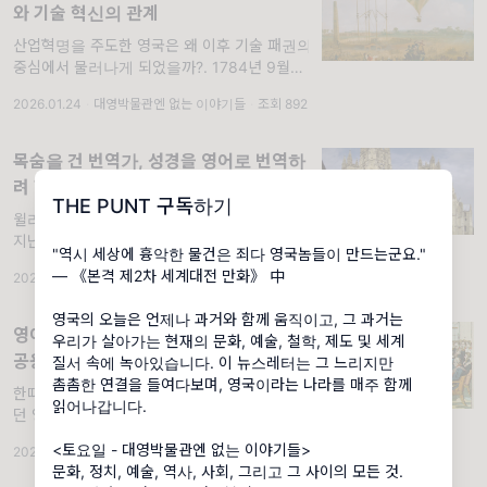
와 기술 혁신의 관계
산업혁명을 주도한 영국은 왜 이후 기술 패권의
중심에서 물러나게 되었을까?. 1784년 9월의
런던. 템스 강변의 들판에 모여든 군중은 모두
2026.01.24
·
대영박물관엔 없는 이야기들
·
조회 892
한 곳을 바라봤다. 저 멀리 지평선 너머에서, 거
대한 무언가가 천천히 부풀어 오르고 있었다.
비단으로 만든 구형의
목숨을 건 번역가, 성경을 영어로 번역하
려 했다는 이유로 교수형에 처해진 남자
THE PUNT 구독하기
의 이야기
윌리엄 틴들, 그리고 언어가 권력이 되던 시대.
지난 3월 25일, 영국 켄트주 캔터베리 대성당
"역시 세상에 흉악한 물건은 죄다 영국놈들이 만드는군요."
에서 제106대 대주교 취임식이 열렸다. 세라
― 《본격 제2차 세계대전 만화》 中
2026.03.28
·
대영박물관엔 없는 이야기들
·
조회 384
멀랠리(Sarah Mullally)가 그 자리에 섰다. 영
국 성공회 1500년 역사상
영국의 오늘은 언제나 과거와 함께 움직이고, 그 과거는
영어는 어떻게 프랑스어를 제치고 세계
우리가 살아가는 현재의 문화, 예술, 철학, 제도 및 세계
공용어가 되었을까?
질서 속에 녹아있습니다. 이 뉴스레터는 그 느리지만
촘촘한 연결을 들여다보며, 영국이라는 나라를 매주 함께
한때 국제 무대에서 ‘촌스러운 언어’로 여겨지
읽어나갑니다.
던 영어가 세계를 삼키기까지. 영어(英語). 오
늘날 우리는 그것을 너무도 자연스럽게 사용하
<토요일 - 대영박물관엔 없는 이야기들>
2026.04.04
·
대영박물관엔 없는 이야기들
·
조회 803
지만, 이 언어의 시작은 지금의 위상과는 사뭇
문화, 정치, 예술, 역사, 사회, 그리고 그 사이의 모든 것.
달랐다. 영어는 영국을 이루는 여러 지역 가운