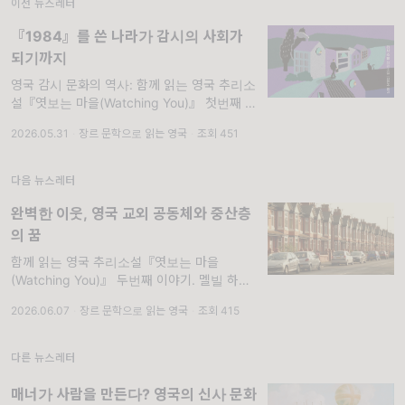
이전 뉴스레터
『1984』를 쓴 나라가 감시의 사회가
되기까지
영국 감시 문화의 역사: 함께 읽는 영국 추리소
설『엿보는 마을(Watching You)』 첫번째 이
야기. 열네 살 소년 프레디 피츠윌리엄은 자기
2026.05.31
·
장르 문학으로 읽는 영국
·
조회 451
방 창가에 앉아 이웃들을 바라본다. 손에는 늘
카메라가 들려 있다. 그는 매일같이, 말없이 사
람들을 관찰한다. 하지만 프레디는 그것을 나쁜
다음 뉴스레터
완벽한 이웃, 영국 교외 공동체와 중산층
의 꿈
함께 읽는 영국 추리소설『엿보는 마을
(Watching You)』 두번째 이야기. 멜빌 하이
츠는 브리스틀에서도 손꼽히는 주거 지역이다.
2026.06.07
·
장르 문학으로 읽는 영국
·
조회 415
정원은 정갈하게 다듬어져 있고, 창문은 햇빛을
받아 반짝인다. 이웃들은 길에서 마주치면 미소
를 지으며 인사를 건넨다. 의사와
다른 뉴스레터
매너가 사람을 만든다? 영국의 신사 문화