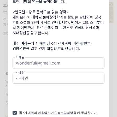
표면 너머의 영국을 들여다봅니다.
데 하나인 잉글랜드에서 태어난
코리아타임스, 뉴욕타임스... ‘타임스’라
는 이름은 어디서 왔을까?
<일요일 - 장르 문학으로 읽는 영국>
케임브리지 대학교 문예창작학과를 졸업한 발행인이 영국
전 세계 신문들이 공유하는 이름, 그 200년의
추리소설과 SF의 세계로 안내합니다. 애거서 크리스티부터
계보를 따라가다. 한국전쟁 발발 다섯 달째, 이
닐 게이먼까지, 장르 문학이라는 렌즈로 영국의 상상력과
화여자대학교 총장 김활란은 두 장짜리 타블로
시대정신을 탐구합니다.
2026.04.18
·
대영박물관엔 없는 이야기들
·
조회 367
이드 신문을 세상에 내놓았다. 용지는 귀했고,
잉크는 모자랐으며, 건물은 포탄 소리에 흔들렸
매주 여러분의 시야를 영국이 전세계에 미친 광활한
다. 그럼에도 그
영향력만큼 넓고 깊게 확장해드리겠습니다.
이메일
닉네임
© 2026 THE PUNT
영국 인문교양 뉴스레터 | 매주 여러분의 시야를 영국이 전세계에 미
친 광활한 영향력만큼 넓고 깊게 확장해드립니다.
뉴스레터 문의
hello@thepunt.co.uk
[필수] 메일리
이용약관
개인정보처리방침
에 동의합니다.