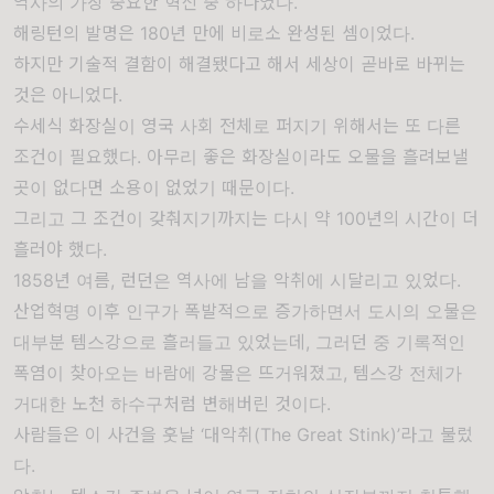
역사의 가장 중요한 혁신 중 하나였다.
해링턴의 발명은 180년 만에 비로소 완성된 셈이었다.
하지만 기술적 결함이 해결됐다고 해서 세상이 곧바로 바뀌는
것은 아니었다.
수세식 화장실이 영국 사회 전체로 퍼지기 위해서는 또 다른
조건이 필요했다. 아무리 좋은 화장실이라도 오물을 흘려보낼
곳이 없다면 소용이 없었기 때문이다.
그리고 그 조건이 갖춰지기까지는 다시 약 100년의 시간이 더
흘러야 했다.
1858년 여름, 런던은 역사에 남을 악취에 시달리고 있었다.
산업혁명 이후 인구가 폭발적으로 증가하면서 도시의 오물은
대부분 템스강으로 흘러들고 있었는데, 그러던 중 기록적인
폭염이 찾아오는 바람에 강물은 뜨거워졌고, 템스강 전체가
거대한 노천 하수구처럼 변해버린 것이다.
사람들은 이 사건을 훗날 ‘대악취(The Great Stink)’라고 불렀
다.