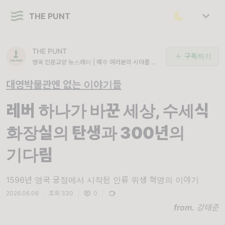
THE PUNT
THE PUNT
구독하기
영국 인문교양 뉴스레터 | 매주 여러분의 시야를 영
국이 전세계에 미친 광활한 영향력만큼 넓고 깊게
확장해드립니다.
대영박물관엔 없는 이야기들
레버 하나가 바꾼 세상, 수세식
화장실의 탄생과 300년의
기다림
1596년 영국 궁정에서 시작된 인류 위생 혁명의 이야기
2026.06.06
|
조회 330
|
0
|
from.
강태준