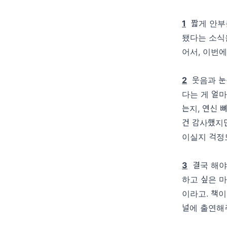
1
짧게 안부를
됐다는 소식
어서, 이번
2
웃음과 눈
다는 게 얼마
는지, 연신 
건 감사했지
이실지 걱정
3
결국 해야 
하고 싶은 
이라고. 책이
널에 출연해