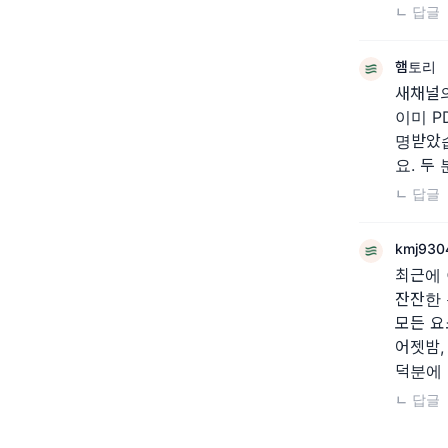
ㄴ 답글
햄토리
새채널의
이미 P
명받았
요. 두
ㄴ 답글
kmj930
최근에 
잔잔한 
모든 요
어젯밤,
덕분에
ㄴ 답글