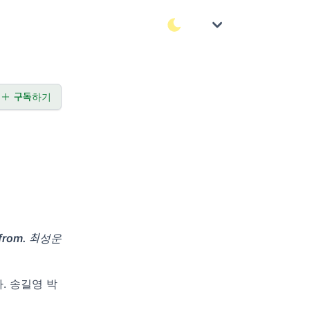
구독하기
from.
최성운
. 송길영 박