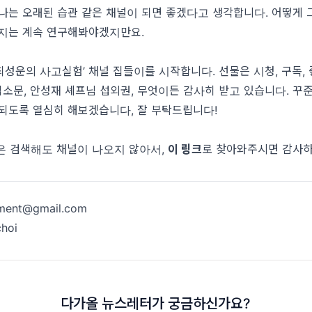
나는 오래된 습관 같은 채널이 되면 좋겠다고 생각합니다. 어떻게 
을지는 계속 연구해봐야겠지만요.
최성운의
사고실험
’
채널
집들이를
시작합니다
.
선물은
시청
,
구독
,
입소문
,
안성재
셰프님
섭외권, 무엇이든
감사히
받고
있습니다
. 꾸
 되도록 열심히
해보
겠습니다,
잘
부탁드립니다
!
직은 검색해도 채널이 나오지 않아서,
이 링크
로 찾아와주시면 감사하
iment@gmail.com
choi
다가올 뉴스레터가 궁금하신가요?