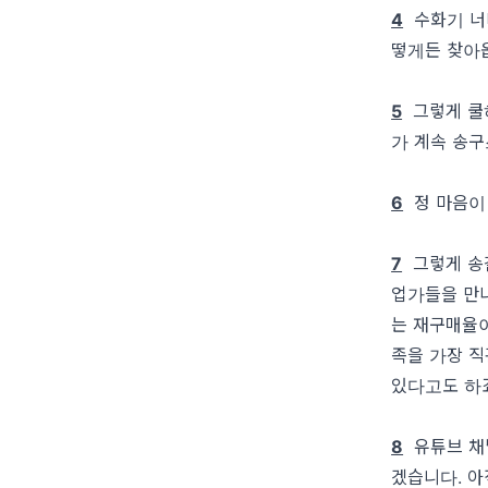
4
수화기 너머
떻게든 찾아
5
그렇게 쿨하
가 계속 송구
6
정 마음이 
7
그렇게 송길
업가들을 만나
는 재구매율
족을 가장 
있다고도 하
8
유튜브 채널
겠습니다. 아