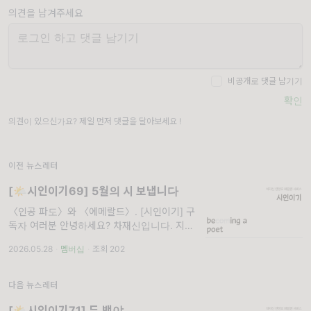
의견을 남겨주세요
비공개로 댓글 남기기
확인
의견이 있으신가요? 제일 먼저 댓글을 달아보세요 !
이전 뉴스레터
[🌤️시인이기69] 5월의 시 보냅니다
〈인공 파도〉와 〈에메랄드〉. [시인이기] 구
독자 여러분 안녕하세요? 차재신입니다. 지난
호에 겨를이 없어 인사를 제대로 못한 점, 다시
2026.05.28
·
멤버십
·
조회 202
한번 사과드립니다. 날씨가 슬슬 더워지고 비도
내립니다. 2달 뒤면 벌써
다음 뉴스레터
[🌤️시인이기71] 두 백야