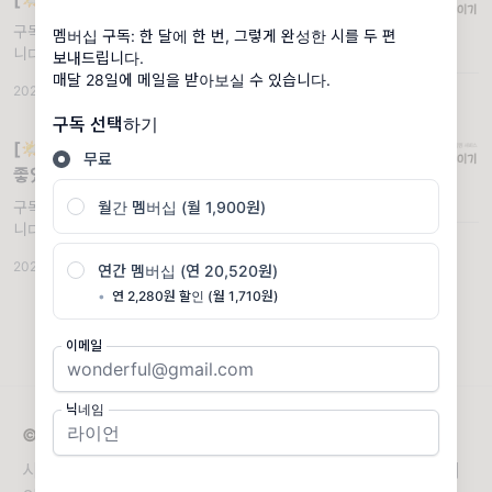
구독자님, 안녕하세요. [시인이기]의 연정모입
멤버십 구독: 한 달에 한 번, 그렇게 완성한 시를 두 편
니다. 지난 메일에서, 서울 퍼블리셔스테이블에
보내드립니다.
부스로 참여한다는 소식을 전해드렸는데요, 성
매달 28일에 메일을 받아보실 수 있습니다.
2025.10.28
·
조회 290
원(🫶!)에 힘입어 무사히 즐겁게 안전히
구독 선택하기
[🌤️시인이기58] 정말 좋았지. 응 정말
무료
좋았다.
월간 멤버십 (월 1,900원)
구독자 님, 안녕하세요. [시인이기]의 연정모입
니다. 저는 지금 브리즈번으로 가는 밤 비행기
안에서, 맥북 메모장에 이 글을 적고 있어요. 푹
2026.02.14
·
조회 261
연간 멤버십 (연 20,520원)
자고 일어나면 계절이 반대인 나
•
연 2,280원 할인 (월 1,710원)
이메일
닉네임
© 2026 시인이기
시인 연정모와 차재신이 시와 산문을 보냅니다. 이곳이 우리