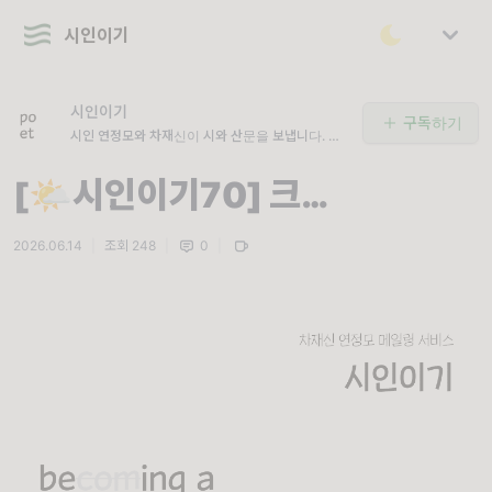
시인이기
시인이기
구독하기
시인 연정모와 차재신이 시와 산문을 보냅니다. 이
곳이 우리의 지면!
[🌤️시인이기70] 크…
2026.06.14
|
조회 248
|
0
|