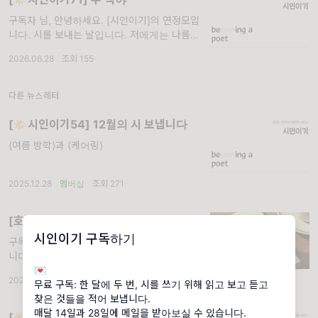
구독자 님, 안녕하세요. [시인이기]의 연정모입
니다. 시를 보내는 날입니다. 저에게는 나름의
작은 원칙이 있었는데요, '곧 발표되기로 정해
2026.06.28
·
조회 155
진 시는 [시인이기]에서 소개하지 않
다른 뉴스레터
[🌤️시인이기54] 12월의 시 보냅니다
⟨여름 방학⟩과 ⟨케어링⟩
2025.12.28
·
멤버십
·
조회 271
[호외💛] 조금 깨물고 몰래 버리기
시인이기 구독하기
구독자님, 안녕하세요. [시인이기]의 연정모입
니다. 요즘 자다가 문득문득 깨곤 해요. 그러다
💌
다섯 시쯤엔 다시 잠들기를 포기하고 몽롱하게
2026.02.04
·
조회 489
무료 구독: 한 달에 두 번, 시를 쓰기 위해 읽고 보고 듣고
누워 해 뜨길 기다립니다. 지난 주에
찾은 것들을 적어 보냅니다.
매달 14일과 28일에 메일을 받아보실 수 있습니다.
[🌤️시인이기47] 단순하고 아름답게