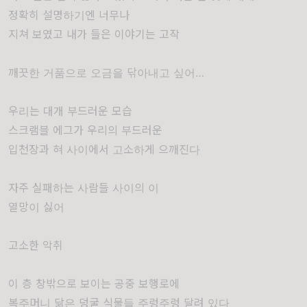
정확히 설명하기엔 너무나
지쳐 보였고 내가 들은 이야기는 고작
깨끗한 거품으로 오금을 닦아내고 싶어…
우리는 대개 부드러운 모습
스크램블 에그가 우리의 부드러운
입천장과 혀 사이에서 고소하게 으깨진다
자주 실패하는 사람들 사이의 이
열망이 싫어
고소한 악취
이 층 창밖으로 보이는 공중 보행로에
복주머니 닮은 덩굴 식물들 주렁주렁 달려 있다