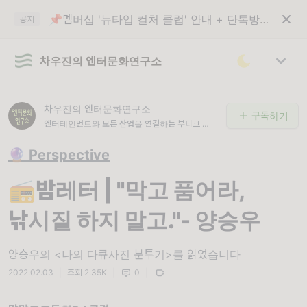
📌멤버십 '뉴타입 컬처 클럽' 안내 + 단톡방 입장 코드
공지
차우진의 엔터문화연구소
차우진의 엔터문화연구소
구독하기
엔터테인먼트와 모든 산업을 연결하는 부티크 연구
소
🔮 Perspective
📻밤레터 | "막고 품어라,
낚시질 하지 말고."- 양승우
양승우의 <나의 다큐사진 분투기>를 읽었습니다
2022.02.03
|
조회 2.35K
|
0
|