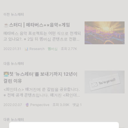
이전 뉴스레터
☕스터디 | 메타버스+×음악=게임
메타버스 음악 프로젝트는 어떤 식으로 전개되
고 있나요?. ※ 2일 뒤 멤버십 콘텐츠로 전환됩
니다.
2022.01.31
·
📊 Research
·
멤버십
·
조회 2.77K
다음 뉴스레터
👩‍💻첫 ‘뉴스레터’를 보내기까지 12년이
걸린 이유
<파인더스> 매거진에 쓴 칼럼을 공유합니다.
※ 전체 공개 콘텐츠입니다. 매거진 <파인더스
> 2호의 주제가 '뉴스레터'라고 해서 글을 하나
2022.02.07
·
🔮 Perspective
·
조회 3.09K
·
댓글 1
썼습니다. 뉴스레터를 왜 보내는지, 어떻게 구
상했는지, 나아가 '개인 브랜딩'에 대한
다른 뉴스레터