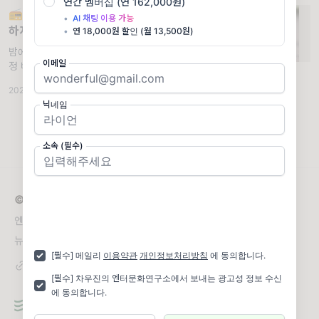
연간 멤버십 (연 162,000원)
📻밤레터#48 | 하고 싶은 일을 재정의
•
AI 채팅 이용 가능
하자 보인 것들 / 큰미미
•
연 18,000원 할인 (월 13,500원)
밤에도 일하는 구독자님의 텍스트 라디오. 윤여
이메일
정 배우의 오스카 연기상 수상이 내내 화제에
요. 한국 뿐 아니라 세계 영화사에서도 상징적
2021.04.28
·
☕ 커피챗
·
조회 3.44K
인 순간이라 매우 설레요. 그래서 수상소감도
닉네임
계속 돌려보고 있습니다. 그중에서 커리어에
소속 (필수)
© 2026 차우진의 엔터문화연구소
엔터테인먼트와 모든 산업을 연결하는 부티크 연구소
뉴스레터 문의
woojin@neovibelab.com
[필수] 메일리
이용약관
개인정보처리방침
에 동의합니다.
[필수] 차우진의 엔터문화연구소에서 보내는 광고성 정보 수신
에 동의합니다.