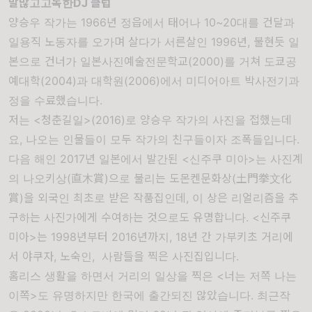
말많고고독한DJ 클럽
양승우 작가는 1966년 정읍에서 태어나 10~20대를 건달과
일용직 노동자를 오가며 살다가 서른살인 1996년, 불현듯 일
본으로 건너가 일본사진예술전문학교(2000)를 거쳐 도쿄공
예대학(2004)과 대학원(2006)에서 미디어아트 박사전기과
정을 수료했습니다.
저는 <청춘길일>(2016)로 양승우 작가의 사진을 접했는데
요, 나오는 인물들이 모두 작가의 친구들이자 조폭들입니다.
다음 해인 2017년 일본에서 발간된 <신주쿠 미아>는 사진계
의 나오키상(直木賞)으로 불리는 도몬켄문화상(土門拳文化
賞)을 외국인 최초로 받은 작품집인데, 이 상은 리얼리즘을 추
구하는 사진가에게 수여하는 것으로도 유명합니다. <신주쿠
미아>는 1998년부터 2016년까지, 18년 간 가부키초 거리에
서 야쿠자, 노숙인, 사람들을 찍은 사진집입니다.
홈리스 생활을 하면서 거리의 일상을 찍은 <너는 저쪽 나는
이쪽>도 유명하지만 한국에 출간되진 않았습니다. 최근작