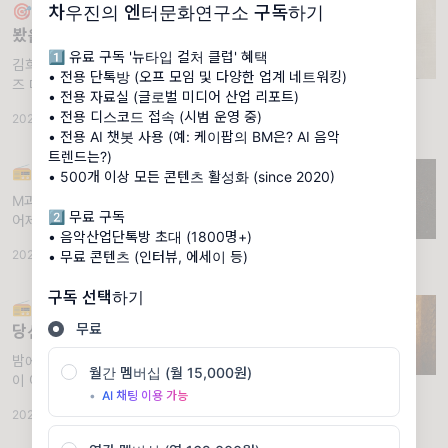
🎯 김희수 "예술가의 내면이고 뭐고, 딱
차우진의 엔터문화연구소 구독하기
봤을 때 뭔가 와닿아야 하지 않을까요?"
1️⃣ 유료 구독 '뉴타입 컬처 클럽' 혜택
김희수 작가의 인터뷰를 전합니다 (feat. 시리
• 전용 단톡방 (오프 모임 및 다양한 업계 네트워킹)
즈 매거진) . 토요일 오전, 늦잠을 자서 부랴부
• 전용 자료실 (글로벌 미디어 산업 리포트)
랴 필라테스를 하러 다녀왔어요. (2월에 무릎
• 전용 디스코드 접속 (시범 운영 중)
2023.07.15
·
🗣 Dialogue
·
조회 4.68K
·
댓글 4
수술을 하고 재활 겸 필라테스를 하고 있어요)
• 전용 AI 챗봇 사용 (예: 케이팝의 BM은? AI 음악
운동을 마치고 돌아오는 길에 집 앞 카페에서
트렌드는?)
커피를 주
📻밤레터#53 | 틈과 틈 / 장재열
• 500개 이상 모든 콘텐츠 활성화 (since 2020)
M과 Z세대 사이의 심리적 차이를 이해하는 법.
2️⃣ 무료 구독
어제 오늘 엄청난 소나기가 쏟아졌어요. 구독자
• 음악산업단톡방 초대 (1800명+)
님은 그때 무얼하고 있었나요? 저는 공교롭게
2021.06.23
·
☕ 커피챗
·
조회 2.25K
·
댓글 2
• 무료 콘텐츠 (인터뷰, 에세이 등)
도 두 번 다 실내에 있었습니다. (휴, 다행) 어제
는 차에 있었고 오늘은 카페에 있었
구독 선택하기
📻밤레터#45 | 생각 때문에 너무 힘든
무료
당신에게 (feat.장재열 작가)
밤에도 일하는 사람들의 라디오. 환절기는 계절
월간 멤버십 (월 15,000원)
이 아니라 절기가 바뀌는 걸 말한다는 거, 아셨
•
AI 채팅 이용 가능
어요? 그러니까 봄에서 여름, 가을에서 겨울로
2021.04.07
·
☕ 커피챗
·
조회 2.79K
바뀔 때는 아니고 겨울에서 봄으로, 여름에서
가을로 바뀔 때가 환절기라고