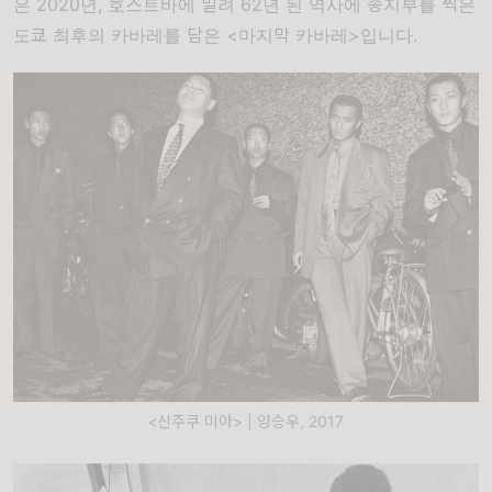
은 2020년, 호스트바에 밀려 62년 된 역사에 종지부를 찍은
도쿄 최후의 카바레를 담은 <마지막 카바레>입니다.
<신주쿠 미아> | 양승우, 2017