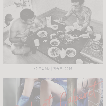
<청춘길일> | 양승우, 2016