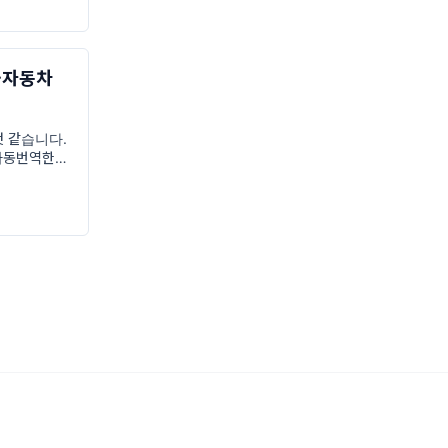
월간조선>에 적
국자동차
것 같습니다.
자동번역한
업에서 어떤
니다. 참조하