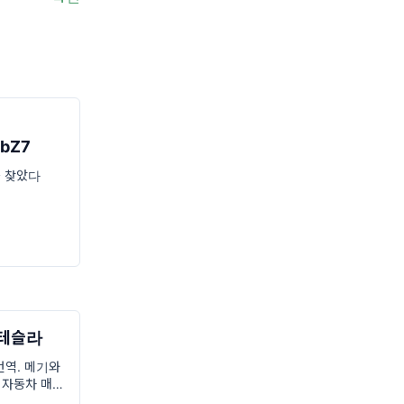
bZ7
 찾았다
 테슬라
번역. 메기와
의 자동차 매거
적은 글을 소