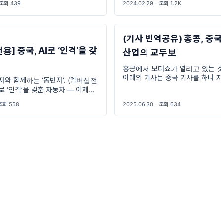
조회 439
2024.02.29
·
조회 1.2K
개합니다. 내가 2024년 1월 <
은 <한중일 자동차 삼국지>라
(기사 번역공유) 홍콩, 중
] 중국, AI로 ‘인격’을 갖
산업의 교두보
차
홍콩에서 모터쇼가 열리고 있는 
아래의 기사는 중국 기사를 하나 
자와 함께하는 ‘동반자’. (멤버십전
것입니다. 홍콩이 중국 자동차 산
AI로 ‘인격’을 갖춘 자동차 — 이제는
역할을 하는지 알 수 있는 기사입
께하는 ‘동반자’ 중국 자동차 전문
조회 558
2025.06.30
·
조회 634
세
盖世汽车（Gasgoo）』**는
월 4일, 중국