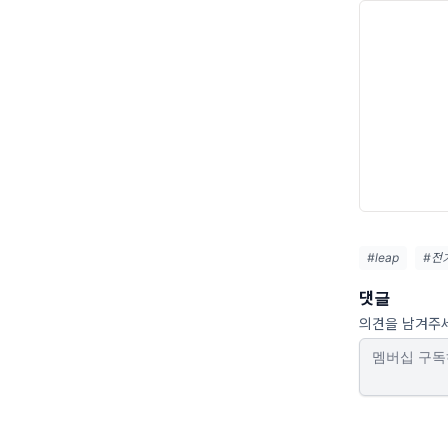
#leap
#전
댓글
의견을 남겨주