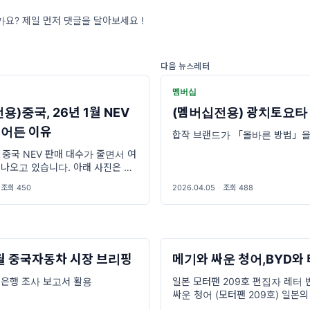
요? 제일 먼저 댓글을 달아보세요 !
다음 뉴스레터
멤버십
용)중국, 26년 1월 NEV
(멤버십전용) 광치토요타 
줄어든 이유
합작 브랜드가 「올바른 방법」을
월 중국 NEV 판매 대수가 줄면서 여
 나오고 있습니다. 아래 사진은 유
「압권」에서 설명하고 있는 내용입
조회 450
2026.04.05
·
조회 488
월 중국자동차 시장 브리핑
메기와 싸운 청어,BYD와
 은행 조사 보고서 활용
일본 모터팬 209호 편집자 레터 
싸운 청어 (모터팬 209호) 일본
진 <모터팬 209호>에 편집자가 