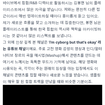
바이브에서 힙합/R&B 디렉터로 활동하시는
김봉현 님의 플레
이리스트
에서 많은 자극을 받습니다. 저와는 완전히 다른 접
근이라서 매번 업데이트하실 때마다 흥미롭게 듣고 있어요.
제가 새로운 흐름을 찾고 소개하는 데 집중한다면, 봉현 님은
플레이리스트를 통해 한국 힙합의 역사와 맥락을 아카이빙하
시는 것 같아서 많은 리스펙트를 보냅니다.
그 외에 인상 깊게 본 채널은
'i'm cyborg but that's okay' 라
는 유튜브 채널
이에요. 주로 고전 영화 감성의 영상과 인디/얼터
너티브 장르의 곡을 매시업(Mashup)해서 콘텐츠를 만드는 데
여기서 느껴지는 독특한 무드가 기억에 남아요. 해당 영화와
사용되는 곡, 각각이 주는 원래의 심상을 아는 입장에서도 이
채널의 콘텐츠를 접할 때마다 새로운 느낌을 받습니다. 샘플링
이 매우 잘 된 힙합 트랙을 만났을 때와 비슷한 기분이죠.