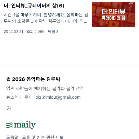
더: 인터뷰_큐레이터의 삶(6)
시즌 1을 마무리하며. 안녕하세요, 음악파는 김
루씨의 소담골...이 아닌 김루입니다. “더: 인터
뷰”를 소담골씨가 아닌 제가 하게 된 이유는...
2022.02.21
·
조회 2.06K
·
댓글 2
오늘이 “더: 인터뷰”의 마지막 날이기 때문입니
다🥺🥺🥺
© 2026 음악파는 김루씨
업계 사람들이 얘기하는 음악과 음악 산업
뉴스레터 문의
biz.kimlou@gmail.com
도움말
오류 및 기능 관련 제보