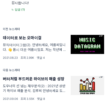
감사합니다!
ㄴ 답글 (1)
이전 뉴스레터
데이터로 보는 오마이걸
뮤직데이터그램(2). 안녕하세요, 여름씨입니
다. 👋 몹시 더운 여름이었죠. 저는 작년에 이
어 오마이걸의 <Dolphin>을 들으며 간신히 여
2021.08.23
·
조회 2.99K
·
댓글 4
름을 보낸 것 같아요. 얘기가 나온 김에, 이번
시간에는 <오
다음 뉴스레터
버터처럼 부드러운 하이브의 매출 성장
도우너의 선 넘는 재무분석(2) : 2021년 상반
기 하이브 매출 분석. 김루씨 안녕하세요 도우
너. 오랜만입니다. 도우너 한 달 만에 또 뵙습니
2021.09.06
·
조회 3.55K
·
댓글 8
다. 김루씨 지난 뉴스레터는 잘 받아 보셨나요?
본인이 참여한 첫 뉴스레터였는데, 어떠셨나