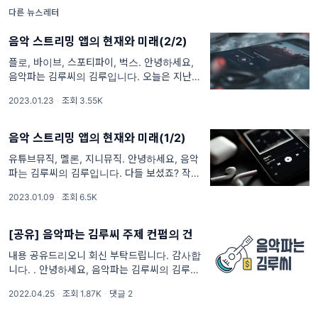
요? 도우너 독자분들
다른 뉴스레터
음악 스트리밍 앱의 현재와 미래(2/2)
플로, 바이브, 스포티파이, 벅스. 안녕하세요,
음악파는 김루씨의 김루입니다. 오늘은 지난번
에 이어서 국내에서 서비스하는 음악 스트리밍
2023.01.23
·
조회 3.55K
앱에 관한 이야기로 바로 들어가겠습니다! **
참고 : 음악 스트리밍 앱의 현재
음악 스트리밍 앱의 현재와 미래(1/2)
유튜브뮤직, 멜론, 지니뮤직. 안녕하세요, 음악
파는 김루씨의 김루입니다. 다들 보셨죠? 작년
11월에 올라온 그 기사요. 아니 그, 유튜브 뮤직
2023.01.09
·
조회 6.5K
이 멜론을 제치고 대한민국 음악 스트리밍 앱
이용자 1위를 기록했다
[공유] 음악파는 김루씨 주제 컨펌의 건
내용 공유드리오니 회신 부탁드립니다. 감사합
니다. . 안녕하세요, 음악파는 김루씨의 김루입
니다. 최근에 음악 산업 쪽에 참 흥미있는 이슈
2022.04.25
·
조회 1.87K
·
댓글 2
들이 많았죠. 저희가 빠르게 추린 것만 해도 메
타버스, 콘서트의 재개, 뮤직카우 이슈, 퀸덤2,