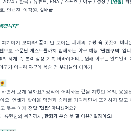
 2024 / 한국 / 유튜브, ENA / 스포츠 / 야구 / 성장 /
[연출
]
박
호, 인교진, 이장원, 김태균
행복합니다”
, 여기여기 모여라! 끝이 안 보이는 패배의 수렁 속 꿋꿋이 버
팬
으로 소문난 게스트들까지 함께하는 야구 예능
‘찐팬구역’
입니
부의 세계 속 본격 감정 기복 버라이어티… 원래 야구는 일희일비 
야구가 아니라 야구에 목숨 건 우리들의 이야기.
🌻
을 하면서 보게 될까요? 성적이 어떠하든 곁을 지켰던 우리, 응원
잖아요. 언젠가 찾아올 역전과 승리를 기다리면서 포기하지 말고
울고 웃는 이게 정말
‘단짠’
아니겠어요?
터 류현진의 복귀까지,
한화
가 우승 못 할 이유? 없잖아요!