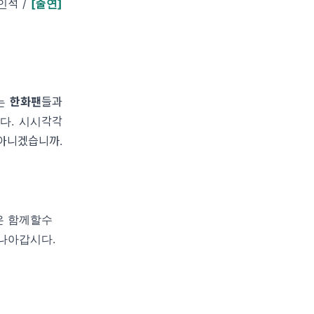
인석 /
[출연]
티는
한화팬
들과
다. 시시각각
아니겠습니까.
은 함께할수
 나아갑시다.