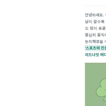
안녕하세요. 
날이 갈수록 
도 땀이 송골
열심히 움직
눈치채셨을 
'스포츠에 진
리드나잇 에디