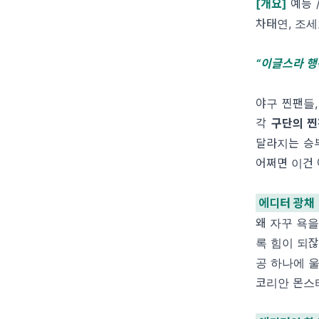
[개요]
예능 /
차태연, 조세
“이글스라 
야구 찐팬들
각
구단의 찐
달라지는 승
어쩌면 이건 
에디터 광채
왜 자꾸 욕
록 힘이 되
공 하나에 
코리안 몬스