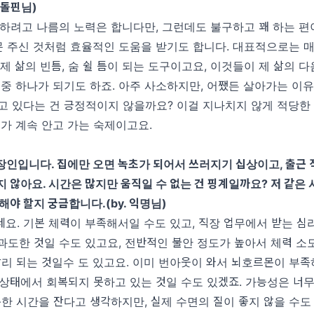
.
돌핀님
)
 하려고 나름의 노력은 합니다만
,
그런데도 불구하고 꽤 하는 편
문 주신 것처럼 효율적인 도움을 받기도 합니다
.
대표적으로는 매
제 삶의 빈틈
,
숨 쉴 틈이 되는 도구이고요
,
이것들이 제 삶의 다
 중 하나가 되기도 하죠
.
아주 사소하지만
,
어쨌든 살아가는 이유
고 있다는 건 긍정적이지 않을까요
?
이걸 지나치지 않게 적당한
제가 계속 안고 가는 숙제이고요
.
직장인입니다
.
집에만 오면 녹초가 되어서 쓰러지기 십상이고
,
출근 
지 않아요
.
시간은 많지만 움직일 수 없는 건 핑계일까요
?
저 같은 
 해야 할지 궁금합니다
.(by.
익명님
)
네요
.
기본 체력이 부족해서일 수도 있고
,
직장 업무에서 받는 심
과도한 것일 수도 있고요
,
전반적인 불안 정도가 높아서 체력 소
빨리 되는 것일수 도 있고요
.
이미 번아웃이 와서 뇌호르몬이 부족
 상태에서 회복되지 못하고 있는 것일 수도 있겠죠
.
가능성은 너무
분한 시간을 잔다고 생각하지만
,
실제 수면의 질이 좋지 않을 수도