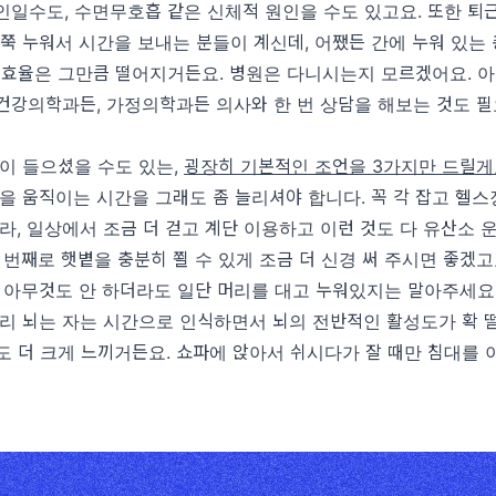
인일수도
,
수면무호흡 같은 신체적 원인을 수도 있고요
.
또한 퇴
 쭉 누워서 시간을 보내는 분들이 계신데
,
어쨌든 간에 누워 있는
 효율은 그만큼 떨어지거든요
.
병원은 다니시는지 모르겠어요
.
아
건강의학과든
,
가정의학과든 의사와 한 번 상담을 해보는 것도 필
많이 들으셨을 수도 있는
,
굉장히 기본적인 조언을
3
가지만 드릴게
몸을 움직이는 시간을 그래도 좀 늘리셔야 합니다
.
꼭 각 잡고 헬
니라
,
일상에서 조금 더 걷고 계단 이용하고 이런 것도 다 유산소 
 번째로 햇볕을 충분히 쬘 수 있게 조금 더 신경 써 주시면 좋겠
후 아무것도 안 하더라도 일단 머리를 대고 누워있지는 말아주세요
우리 뇌는 자는 시간으로 인식하면서 뇌의 전반적인 활성도가 확 
도 더 크게 느끼거든요
.
쇼파에 앉아서 쉬시다가 잘 때만 침대를