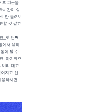
근 후 피곤을
 총시간이 길
직 안 들려보
요할 것 같고
요
.
첫 번째
스장에서 달리
운동이 될 수
고요
.
마지막으
.
머리 대고
떨어지고 신
 이용하시면