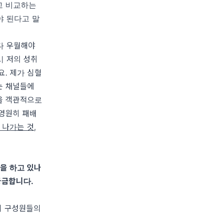
고 비교하는
야 된다고 말
다 우월해야
시 저의 성취
요
.
제가 심혈
는 채널들에
을 객관적으로
영원히 패배
 나가는 것
,
을 하고 있나
궁금합니다
.
회 구성원들의