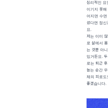
심리적인 요
이기지 못해
어지면 수면
셨다면 정신
요
.
저는 이미 
로 삶에서 
는 것뿐 아
있거든요
.
두
로는 퇴근 
눕는 순간 
체의 피로도
좋겠습니다
.