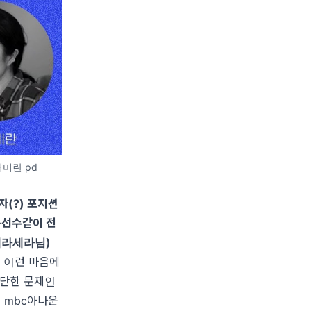
서미란 pd
자
(?)
포지션
선수같이 전
세라세라님
)
 이런 마음에
간단한 문제인
데
mbc
아나운