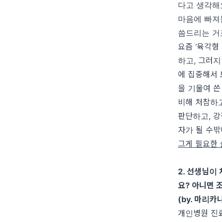
다고 생각해
마음에 빠져
씀드리는 거
요즘
‘
육각형
하고
,
그러지
에 집중해서 
을 기울여 쓴
비해 처참하
판단하고
,
강
자가 될 수
그게 필요한 
2.
선생님이 
요
?
아니면 
(by.
마리카
개인병원 진