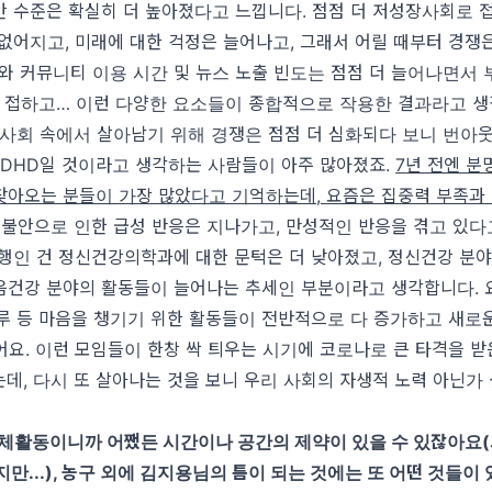
안 수준은 확실히 더 높아졌다고 느낍니다
.
점점 더 저성장사회로 
 없어지고
,
미래에 대한 걱정은 늘어나고
,
그래서 어릴 때부터 경쟁은
와 커뮤니티 이용 시간 및 뉴스 노출 빈도는 점점 더 늘어나면서
이 접하고
…
이런 다양한 요소들이 종합적으로 작용한 결과라고 
 사회 속에서 살아남기 위해 경쟁은 점점 더 심화되다 보니 번아
ADHD
일 것이라고 생각하는 사람들이 아주 많아졌죠
.
7
년 전엔 분
찾아오는 분들이 가장 많았다고 기억하는데
,
요즘은 집중력 부족과
.
불안으로 인한 급성 반응은 지나가고
,
만성적인 반응을 겪고 있다
다행인 건 정신건강의학과에 대한 문턱은 더 낮아졌고
,
정신건강 분야
음건강 분야의 활동들이 늘어나는 추세인 부분이라고 생각합니다
.
루 등 마음을 챙기기 위한 활동들이 전반적으로 다 증가하고 새로
어요
.
이런 모임들이 한창 싹 틔우는 시기에 코로나로 큰 타격을 받
는데
,
다시 또 살아나는 것을 보니 우리 사회의 자생적 노력 아닌가
체활동이니까 어쨌든 시간이나 공간의 제약이 있을 수 있잖아요
(
지만
...),
농구 외에 김지용님의 틈이 되는 것에는 또 어떤 것들이