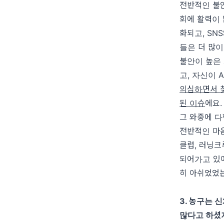
전반적인 불
회에 활력이
화되고
, SNS
들은 더 많
불안이 높은
고
,
자신이
의심하면서 
된 이슈
에요
그 와중에 
전반적인 마
클럽
,
러닝크
되어가고 있
히 아쉬었었
3.
농구는 신
많다고 하셨