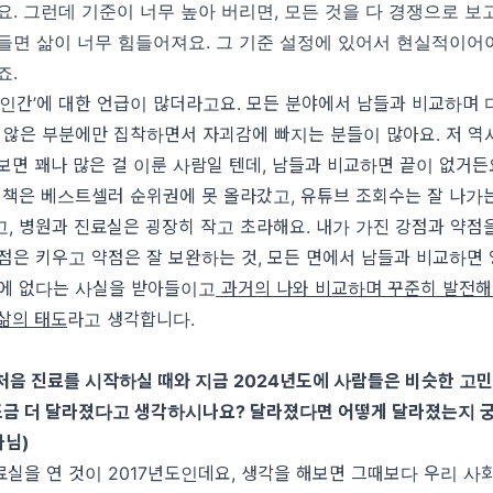
요
.
그런데 기준이 너무 높아 버리면
,
모든 것을 다 경쟁으로 보
들면 삶이 너무 힘들어져요
.
그 기준 설정에 있어서 현실적이어
죠
.
 인간
’
에 대한 언급이 많더라고요
.
모든 분야에서 남들과 비교하며 
 않은 부분에만 집착하면서 자괴감에 빠지는 분들이 많아요
.
저 역
보면 꽤나 많은 걸 이룬 사람일 텐데
,
남들과 비교하면 끝이 없거든
 책은 베스트셀러 순위권에 못 올라갔고
,
유튜브 조회수는 잘 나가
고
,
병원과 진료실은 굉장히 작고 초라해요
.
내가 가진 강점과 약점
점은 키우고 약점은 잘 보완하는 것
,
모든 면에서 남들과 비교하면 
밖에 없다는 사실을 받아들이고
과거의 나와 비교하며 꾸준히 발전해
삶의 태도
라고 생각합니다
.
처음 진료를 시작하실 때와 지금
2024
년도에 사람들은 비슷한 고민
조금 더 달라졌다고 생각하시나요
?
달라졌다면 어떻게 달라졌는지 
나님
)
료실을 연 것이
2017
년도인데요
,
생각을 해보면 그때보다 우리 사