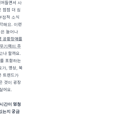
접어들면서 사
 점점 더 심
 부정적 소식
생각해요
.
이런
웃은 늘어나
명 공황장애를
 무기력이 주
고나 할까요
.
를 포함하는
요가
,
명상
,
북
운 트렌드가
은 것이 굉장
 싶어요
.
시간이 엄청
 있는지 궁금