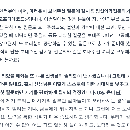
인터뷰에 이어,
여러분이 보내주신 질문에 김지용 정신의학전문의가
오프더레코드
>
입니다
.
이번달에는 많은 분들이 지난 인터뷰를 보고
한 관심어린 질문도 보내주셨고요, 불안과 강박에 대한 고민, 주변
있을 때 어떡하면 좋을지 등등 다양한 질문을 보내주셨어요.
그중에
 않으면서
,
또 여러분이 공감하실 수 있는 질문으로 총
7
개 준비해 
직히 답을 보내주신 김지용 전문의와 질문 보내주신 여러분 모두에
해 볼까요
?
 뵈었을 때와는 또 다른 선생님의 솔직함이 반가웠습니다
!
그런데 
만은 않네요
.
혹시 선생님은 어떻게 스스로에 대한 기대치를 낮추고
칫 잘못하면 자기를 폄하하게 될까봐 걱정입니다
. (by.
윤디님
)
들이 제가 드리는 메시지의 일부만 받아들이고 오해하시는 경우
력하지 말라는 거냐
,
남들에게 뒤처지라는 거냐
,
그런데 저는 노
에요
.
노력을 통한 성취가 매우 중요하다고 생각합니다
.
우리가 
상 어쩔 수 없이 어느 정도 열심히 살아야 하고
,
노력하는 것도 