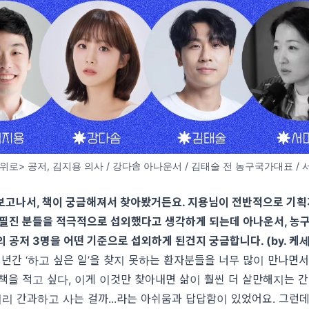
위로> 공저, 김지용 의사 / 강다솜 아나운서 / 김태술 전 농구국가대표 / 
보고나서
,
책이 궁금해져서 찾아봤거든요
.
지용님이 전반적으로 기획
 필진 분들을 적극적으로 섭외했다고 생각하게 되는데 아나운서
,
농구
의 공저
3
명을 어떤 기준으로 섭외하게 된건지 궁금합니다
. (by.
케
 년간
‘
하고 싶은 일
’
을 찾지 못하는 환자분들을 너무 많이 만나면서
책을 적고 싶다
,
이게 이것만 찾아내면 삶이 훨씬 더 살만해지는 
이리 간과하고 사는 걸까
...
라는 아쉬움과 답답함이 있었어요
.
그런