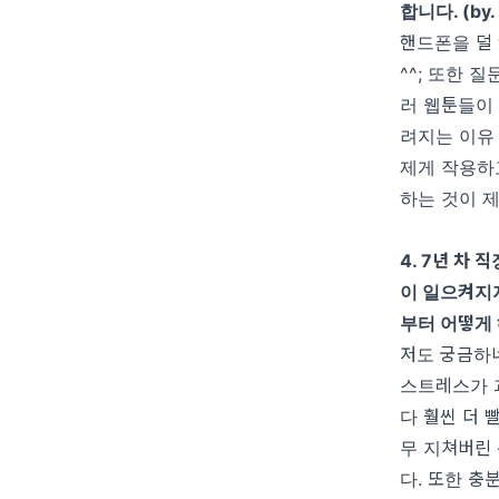
합니다
. (by
핸드폰을 덜
^^;
또한 질
러 웹툰들이 
려지는 이유
제게 작용하
하는 것이 
4. 7
년 차 
이 일으켜지
부터 어떻게
저도 궁금하
스트레스가 
다 훨씬 더 
무 지쳐버린
다
.
또한 충