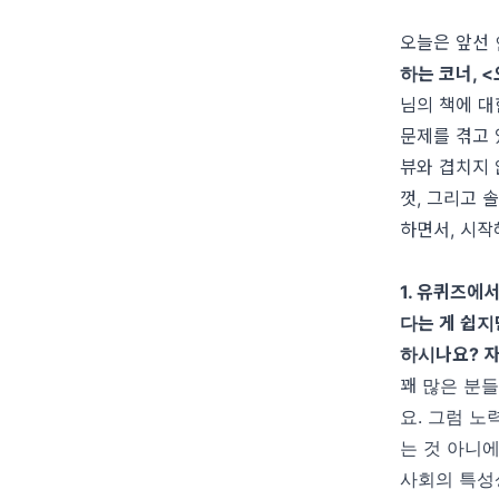
오늘은 앞선 
하는 코너
, <
님의 책에 대
문제를 겪고 
뷰와 겹치지
껏
,
그리고 솔
하면서
,
시작
1.
유퀴즈에서
다는 게 쉽지
하시나요
?
자
꽤 많은 분
요
.
그럼 노
는 것 아니
사회의 특성