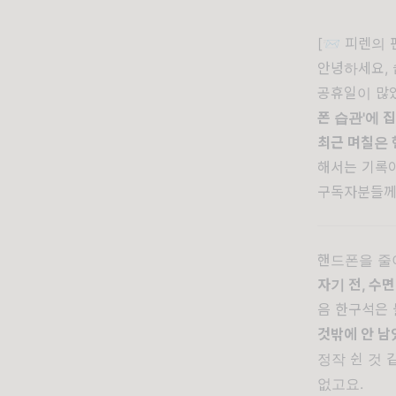
[📨 피렌의 
안녕하세요, 
공휴일이 많았
폰 습관'에 
최근 며칠은 
해서는 기록이
구독자분들께
핸드폰을 줄
자기 전, 수
음 한구석은
것밖에 안 남
정작 쉰 것
없고요.