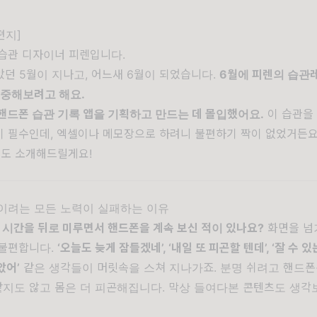
편지]
습관 디자이너 피렌입니다.
던 5월이 지나고, 어느새 6월이 되었습니다.
6월에 피렌의 습관레
집중해보려고 해요.
핸드폰 습관 기록 앱을 기획하고 만드는 데 몰입했어요.
이 습관을
 필수인데, 엑셀이나 메모장으로 하려니 불편하기 짝이 없었거든요
도 소개해드릴게요!
이려는 모든 노력이 실패하는 이유
면 시간을 뒤로 미루면서 핸드폰을 계속 보신 적이 있나요?
화면을 넘
 불편합니다.
‘오늘도 늦게 잠들겠네’, ‘내일 또 피곤할 텐데’, ‘잘 수 
았어’
같은 생각들이 머릿속을 스쳐 지나가죠. 분명 쉬려고 핸드폰
 같지도 않고 몸은 더 피곤해집니다. 막상 들여다본 콘텐츠도 생