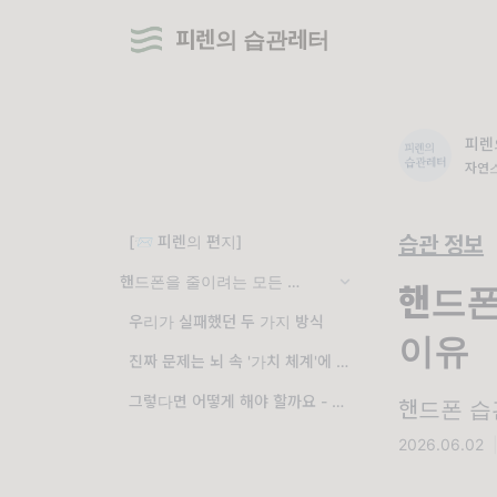
피렌의 습관레터
피렌
자연스
[📨 피렌의 편지]
습관 정보
핸드폰을 줄이려는 모든 노력이 실패하는 이유
핸드폰
우리가 실패했던 두 가지 방식
이유
진짜 문제는 뇌 속 '가치 체계'에 있습니다
그렇다면 어떻게 해야 할까요 - 행동의 가치 낮추기
핸드폰 습관
2026.06.02