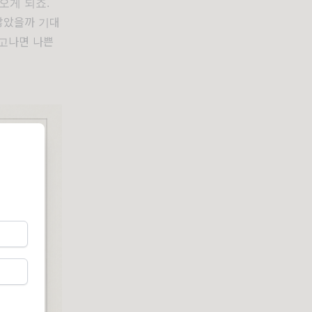
오게 되죠.
않았을까 기대
들고나면 나쁜