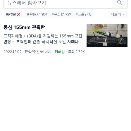
#POM
#무인기 (95)
#유도탄 (72)
#드론 (71)
더보기
#위성 (68)
#KF-21 (68)
#방위사업청 (62)
풍산 155mm 관측탄
#보도자료 (54)
#LIG넥스원 (54)
#엔진 (54)
#한국항공우주산업 (49)
#레이다 (46)
표적피해평가(BDA)를 지원하는 155mm 포탄.
연평도 포격전과 같은 국지적인 도발 사태나 후
#요격 (42)
#AESA (38)
사면 및 적지종심지역에 대해서는 관측반 운용
#국방과학연구소 (37)
#터보팬 (36)
2022.12.02
·
탄약/추진/에너지
·
멤버십
·
조회 2.79K
이 어렵고, 표적피해평가(Battle Damage
Assesment)와 사탄수정에 의한 정밀