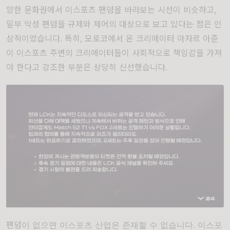
양한 문화권에서 이스포츠 팬덤을 바라보는 시선이 비슷하고,
일부 악성 팬덤을 규제와 제어의 대상으로 보고 있다는 점은 인
상적이었습니다. 특히, 모로코에서 온 크리에이터 아자르 아준
이 이스포츠 주변의 크리에이터들이 사회적으로 책임감을 가져
야 한다고 강조한 부분은 상당히 신선했습니다.
팬덤이 없으면 이스포츠 산업은 존재할 수 없습니다. 이스포