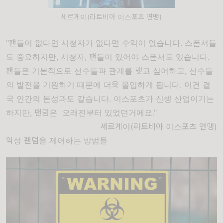
세르게이(라트비아 이스포츠 연맹)
"팬들이 없다면 시청자가 없다면 수익이 없습니다. 스폰서들
도 중요하지만, 시청자, 팬들이 있어야 스폰서도 있습니다.
팬들은 기본적으로 선수들과 관계를 맺고 싶어하고, 선수들
의 발전을 기원하기 때문에 더욱 몰입하게 됩니다. 이건 결
국 인간의 본성과도 같습니다. 이스포츠가 신생 산업이기는
하지만, 팬덤은 오래전부터 있었던거에요."
세르게이(라트비아 이스포츠 연맹)
악성 팬덤을 제어하는 방법들