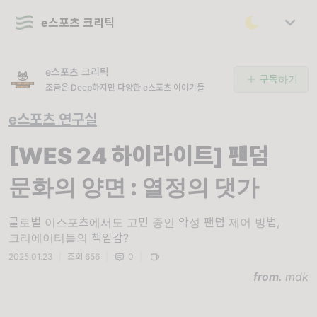
e스포츠 크리틱
e스포츠 크리틱
구독하기
조금은 Deep하지만 다양한 e스포츠 이야기들
e스포츠 연구실
[WES 24 하이라이트] 팬덤
문화의 양면 : 열정의 댓가
글로벌 이스포츠에서도 고민 중인 악성 팬덤 제어 방법,
크리에이터들의 책임감?
2025.01.23
|
조회 656
|
0
|
from.
mdk