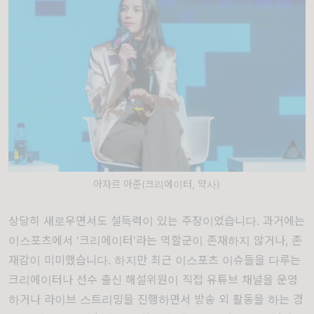
아자르 아준(크리에이터, 약사)
상당히 새로우면서도 설득력이 있는 주장이었습니다. 과거에는
이스포츠에서 '크리에이터'라는 역할군이 존재하지 않거나, 존
재감이 미미했습니다. 하지만 최근 이스포츠 이슈들을 다루는
크리에이터나 선수 출신 해설위원이 직접 유튜브 채널을 운영
하거나 라이브 스트리밍을 진행하면서 방송 외 활동을 하는 경