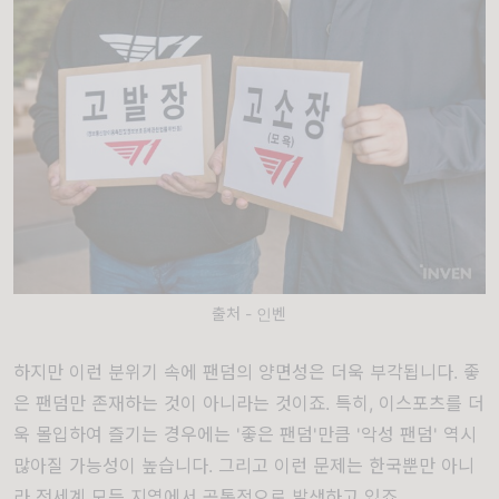
출처 - 인벤
하지만 이런 분위기 속에 팬덤의 양면성은 더욱 부각됩니다. 좋
은 팬덤만 존재하는 것이 아니라는 것이죠. 특히, 이스포츠를 더
욱 몰입하여 즐기는 경우에는 '좋은 팬덤'만큼 '악성 팬덤' 역시
많아질 가능성이 높습니다. 그리고 이런 문제는 한국뿐만 아니
라 전세계 모든 지역에서 공통적으로 발생하고 있죠.