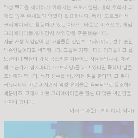
악성 팬덤을 제어하기 위해서는 프로게임단, 대회 주최사 외
에도 많은 주체들의 역할이 필요합니다. 특히, 모로코에서
크리에이터로 활동하고 있는 아자르 아준은 이스포츠, 게임
크리에이터들에게 강한 책임감을 주문했습니다.
지금 가장 책임감이 큰 사람들은 컨텐츠 크리에이터, 선수 출신
방송인들이라고 생각합니다. 그들은 커뮤니티의 리더들이고 롤
모델이며 팬들이 가장 목소리를 기울이는 사람들입니다. 때문
에 누군가가 워치파티(코스트리밍)를 하고 있다면 특히나 말을
조심해야 합니다. 특정 선수를 비난하는 말을 한다면, 그 말이
커뮤니티에 바로 퍼지면서 악성 유저들은 적극적으로 동조하기
때문이죠. 그래서 이런 크리에이터들은 훨씬 더 많은 책임감을
가져야 합니다.
아자르 아준(크리에이터, 약사)