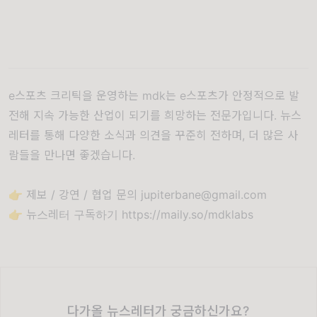
e스포츠 크리틱을 운영하는 mdk는 e스포츠가 안정적으로 발
전해 지속 가능한 산업이 되기를 희망하는 전문가입니다. 뉴스
레터를 통해 다양한 소식과 의견을 꾸준히 전하며, 더 많은 사
람들을 만나면 좋겠습니다.
👉 제보 / 강연 / 협업 문의
jupiterbane@gmail.com
👉 뉴스레터 구독하기
https://maily.so/mdklabs
다가올 뉴스레터가 궁금하신가요?