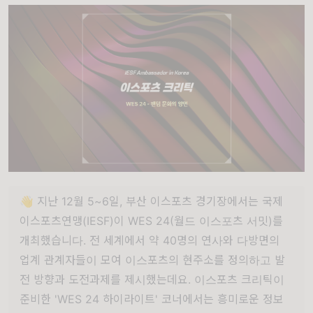
👋 지난 12월 5~6일, 부산 이스포츠 경기장에서는 국제
이스포츠연맹(IESF)이 WES 24(월드 이스포츠 서밋)를
개최했습니다. 전 세계에서 약 40명의 연사와 다방면의
업계 관계자들이 모여 이스포츠의 현주소를 정의하고 발
전 방향과 도전과제를 제시했는데요. 이스포츠 크리틱이
준비한 'WES 24 하이라이트' 코너에서는 흥미로운 정보