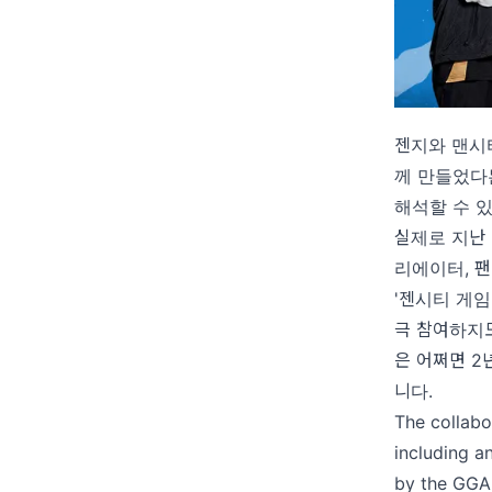
젠지와 맨시
께 만들었다
해석할 수 
실제로 지난 
리에이터, 
'젠시티 게임
극 참여하지도
은 어쩌면 
니다.
The collabo
including a
by the GGA