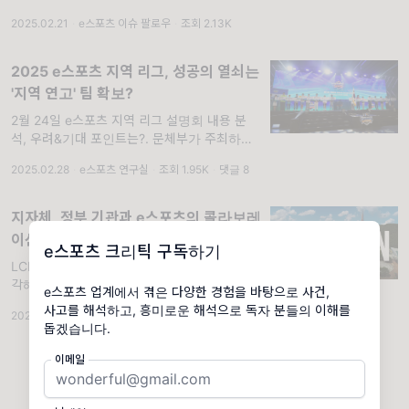
(이하 '문체부')가 주최하고, 한국e스포츠협회
2025.02.21
·
e스포츠 이슈 팔로우
·
조회 2.13K
(이하 '협회')가 주관하는 e스포츠 지역 리그(가
칭, 이하 '지역 리그')가 출범한다고 합니다. 사
실 이 대회는 대중적
2025 e스포츠 지역 리그, 성공의 열쇠는
'지역 연고' 팀 확보?
2월 24일 e스포츠 지역 리그 설명회 내용 분
석, 우려&기대 포인트는?. 문체부가 주최하는
2025 e스포츠 지역 리그(가칭)에 대한 설명회
2025.02.28
·
e스포츠 연구실
·
조회 1.95K
·
댓글 8
가 지난 2월 24일 한국e스포츠협회에서 진행
됐습니다. 개인적으로 큰 관심이 있는 토픽이라
서 설명회 이후 발표되는
지자체, 정부 기관과 e스포츠의 콜라보레
이션
e스포츠 크리틱 구독하기
LCK X 경주시, 국가보훈부의 사례를 통해 생
각해본 e스포츠 지방기회론. 얼마 전 발행한 e
e스포츠 업계에서 겪은 다양한 경험을 바탕으로 사건,
스포츠 토토에 대한 뉴스레터에서는 e스포츠가
사고를 해석하고, 흥미로운 해석으로 독자 분들의 이해를
2024.07.10
·
e스포츠 이슈 팔로우
·
조회 1.55K
국민체육진흥법의 영향을 받는 제도권에 진입
돕겠습니다.
하는 것이 아주 어려운 일이지만, 젊고 강한 트
렌드이기 때문에 업계 스스로
이메일