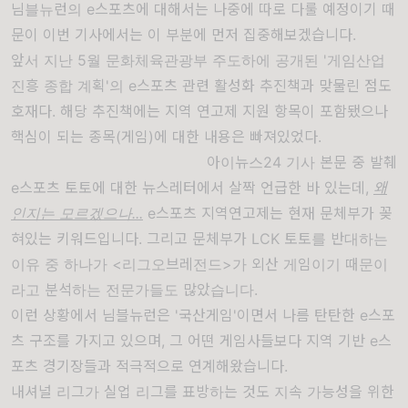
님블뉴런의 e스포츠에 대해서는 나중에 따로 다룰 예정이기 때
문이 이번 기사에서는 이 부분에 먼저 집중해보겠습니다.
앞서 지난 5월 문화체육관광부 주도하에 공개된 '게임산업
진흥 종합 계획'의 e스포츠 관련 활성화 추진책과 맞물린 점도
호재다. 해당 추진책에는 지역 연고제 지원 항목이 포함됐으나
핵심이 되는 종목(게임)에 대한 내용은 빠져있었다.
아이뉴스24 기사 본문 중 발췌
e스포츠 토토에 대한 뉴스레터에서 살짝 언급한 바 있는데,
왜
인지는 모르겠으나...
e스포츠 지역연고제는 현재 문체부가 꽂
혀있는 키워드입니다. 그리고 문체부가 LCK 토토를 반대하는
이유 중 하나가 <리그오브레전드>가 외산 게임이기 때문이
라고 분석하는 전문가들도 많았습니다.
이런 상황에서 님블뉴런은 '국산게임'이면서 나름 탄탄한 e스포
츠 구조를 가지고 있으며, 그 어떤 게임사들보다 지역 기반 e스
포츠 경기장들과 적극적으로 연계해왔습니다.
내셔널 리그가 실업 리그를 표방하는 것도 지속 가능성을 위한