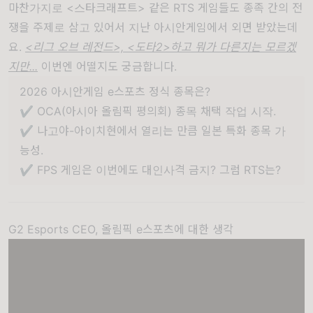
마찬가지로 <스타크래프트> 같은 RTS 게임들도 종족 간의 전
쟁을 주제로 삼고 있어서 지난 아시안게임에서 외면 받았는데
요.
<리그 오브 레전드>, <도타2>하고 뭐가 다른지는 모르겠
지만...
이번엔 어떨지도 궁금합니다.
2026 아시안게임 e스포츠 정식 종목은?
✔️ OCA(아시아 올림픽 평의회) 종목 채택 작업 시작.
✔️ 나고야-아이치현에서 열리는 만큼 일본 특화 종목 가
능성.
✔️ FPS 게임은 이번에도 대인사격 금지? 그럼 RTS는?
G2 Esports CEO, 올림픽 e스포츠에 대한 생각