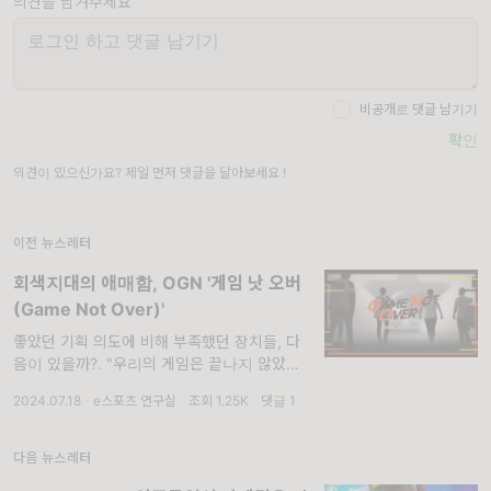
의견을 남겨주세요
비공개로 댓글 남기기
확인
의견이 있으신가요? 제일 먼저 댓글을 달아보세요 !
이전 뉴스레터
회색지대의 애매함, OGN '게임 낫 오버
(Game Not Over)'
좋았던 기획 의도에 비해 부족했던 장치들, 다
음이 있을까?. "우리의 게임은 끝나지 않았다"
게임 전문 채널 OGN이 런칭한 신규 프로그램
2024.07.18
·
e스포츠 연구실
·
조회 1.25K
·
댓글 1
'게임 낫 오버(Game Not Over)'가 지난 6월
18일, 마지막 라이브 방송을 끝으로 막을
다음 뉴스레터