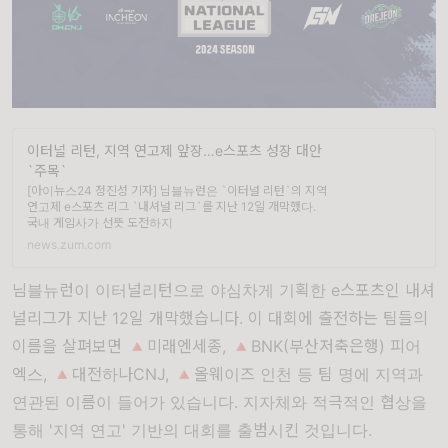
이터널 리턴, 지역 연고제 앞장…e스포츠 성장 대안
`주목`
[아이뉴스24 정진성 기자] 님블뉴런은 `이터널 리턴`의 지역
연고제 e스포츠 리그 `내셔널 리그`를 지난 12일 개막했다.
국내 게임사가 선뜻 도전하지
news.zum.com
님블뉴런이 이터널리턴으로 야심차게 기획한 e스포츠인 내셔
널리그가 지난 12일 개막했습니다. 이 대회에 출전하는 팀들의
이름을 살펴보면 🔺미래엔세종, 🔺BNK(부산저축은행) 피어
엑스, 🔺대전하나CNJ, 🔺올웨이즈 인천 등 팀 명에 지역과
연관된 이름이 들어가 있습니다. 지자체와 적극적인 협상을
통해 '지역 연고' 기반의 대회를 출범시킨 것입니다.