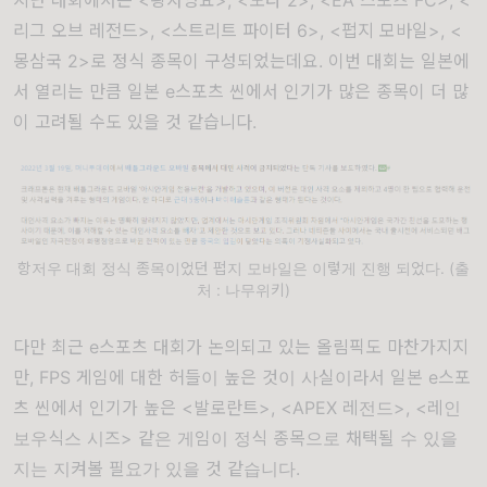
리그 오브 레전드>, <스트리트 파이터 6>, <펍지 모바일>, <
몽삼국 2>로 정식 종목이 구성되었는데요. 이번 대회는 일본에
서 열리는 만큼 일본 e스포츠 씬에서 인기가 많은 종목이 더 많
이 고려될 수도 있을 것 같습니다.
항저우 대회 정식 종목이었던 펍지 모바일은 이렇게 진행 되었다. (출
처 : 나무위키)
다만 최근 e스포츠 대회가 논의되고 있는 올림픽도 마찬가지지
만, FPS 게임에 대한 허들이 높은 것이 사실이라서 일본 e스포
츠 씬에서 인기가 높은 <발로란트>, <APEX 레전드>, <레인
보우식스 시즈> 같은 게임이 정식 종목으로 채택될 수 있을
지는 지켜볼 필요가 있을 것 같습니다.