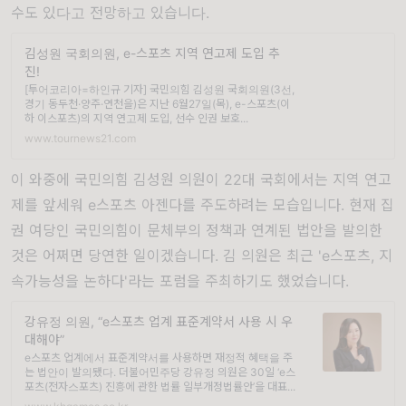
수도 있다고 전망하고 있습니다.
김성원 국회의원, e-스포츠 지역 연고제 도입 추
진!
[투어코리아=하인규 기자] 국민의힘 김성원 국회의원(3선,
경기 동두천·양주·연천을)은 지난 6월27일(목), e-스포츠(이
하 이스포츠)의 지역 연고제 도입, 선수 인권 보호...
www.tournews21.com
이 와중에 국민의힘 김성원 의원이 22대 국회에서는 지역 연고
제를 앞세워 e스포츠 아젠다를 주도하려는 모습입니다. 현재 집
권 여당인 국민의힘이 문체부의 정책과 연계된 법안을 발의한
것은 어쩌면 당연한 일이겠습니다. 김 의원은 최근 'e스포츠, 지
속가능성을 논하다'라는 포럼을 주최하기도 했었습니다.
강유정 의원, “e스포츠 업계 표준계약서 사용 시 우
대해야”
e스포츠 업계에서 표준계약서를 사용하면 재정적 혜택을 주
는 법안이 발의됐다. 더불어민주당 강유정 의원은 30일 ‘e스
포츠(전자스포츠) 진흥에 관한 법률 일부개정법률안’을 대표...