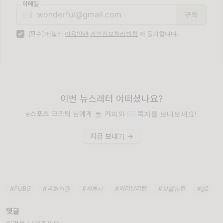
이메일
✉️
[필수] 메일리
이용약관
개인정보처리방침
에 동의합니다.
이번 뉴스레터 어떠셨나요?
e스포츠 크리틱 님에게 ☕️ 커피와 ✉️ 쪽지를 보내보세요!
지금 보내기 →
#PUBG
#국회의원
#서울시
#이터널리턴
#님블뉴런
#g2
댓글