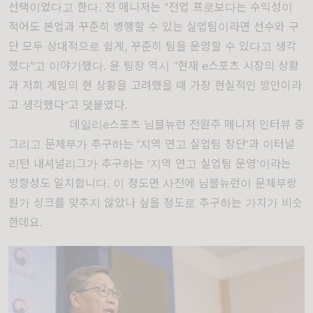
선택이었다고 한다. 전 매니저는 "전업 프로보다는 수익성이
적어도 본업과 꾸준히 병행할 수 있는 실업팀이라면 선수와 구
단 모두 상대적으로 쉽게, 꾸준히 팀을 운영할 수 있다고 생각
했다"고 이야기했다. 윤 팀장 역시 "현재 e스포츠 시장의 상황
과 저희 게임의 현 상황을 고려했을 때 가장 현실적인 방안이라
고 생각했다"고 덧붙였다.
데일리e스포츠 님블뉴런 전원주 매니저 인터뷰 중
그리고 문체부가 추구하는 '지역 연고 실업팀 창단'과 이터널
리턴 내셔널리그가 추구하는 '지역 연고 실업팀 운영'이라는
방향성도 일치합니다. 이 정도면 사전에 님블뉴런이 문체부랑
뭔가 싱크를 맞추지 않았나 싶을 정도로 추구하는 가치가 비슷
한데요.