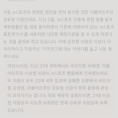
www.khgames.co.kr
사실 e스포츠와 관련된 법안을 먼저 발의한 것은 더불어민주당
강유정 의원인데요. 지난 5월, 'e스포츠 진흥에 관한 법률 일부
개정법률안'을 대표 발의하면서 기존에 마련되어 있는 'e스포츠
표준계약서'를 사용하면 다양한 재정지원을 할 수 있게 하겠다
는 것을 골자로 하고 있습니다. 이에 김성원 의원은 이보다 더
자극적이고 직관적인 '지역연고제'라는 아젠다를 들고 나온 형
국이네요.
여담이지만, 지난 21대 국회에서는 국민의힘 하태경, 더불
어민주당 이상헌 의원이 e스포츠 팬들에게 친숙했는데요.
두 의원이 모두 22대 국회 입성에 실패한 상황에서 국민의
힘 김성원, 더불어민주당 강유정 의원의 향후 활동에 관심
이 모아지기는 합니다. 정보 제공차 말씀드리면, 21대 이상
헌 의원실의 이도경 보좌관은 현재 강유정 의원실에 속해
있습니다.