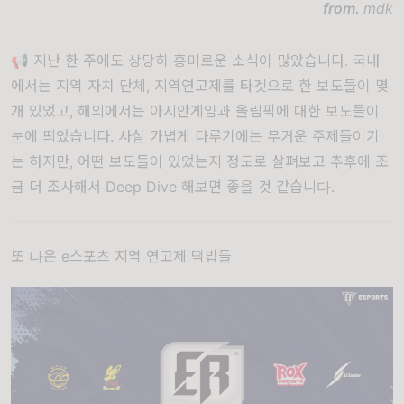
from.
mdk
📢 지난 한 주에도 상당히 흥미로운 소식이 많았습니다. 국내
에서는 지역 자치 단체, 지역연고제를 타겟으로 한 보도들이 몇
개 있었고, 해외에서는 아시안게임과 올림픽에 대한 보도들이
눈에 띄었습니다. 사실 가볍게 다루기에는 무거운 주제들이기
는 하지만, 어떤 보도들이 있었는지 정도로 살펴보고 추후에 조
금 더 조사해서 Deep Dive 해보면 좋을 것 같습니다.
또 나온 e스포츠 지역 연고제 떡밥들