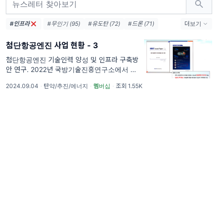
#인프라
#무인기 (95)
#유도탄 (72)
#드론 (71)
더보기
#위성 (68)
#KF-21 (68)
#방위사업청 (62)
첨단항공엔진 사업 현황 - 3
#보도자료 (54)
#LIG넥스원 (54)
#엔진 (54)
#한국항공우주산업 (49)
#레이다 (45)
첨단항공엔진 기술인력 양성 및 인프라 구축방
안 연구. 2022년 국방기술진흥연구소에서 발
#요격 (42)
#AESA (38)
간한 "첨단 항공엔진 국내개발을 위한 제언(국
#국방과학연구소 (37)
#터보팬 (36)
2024.09.04
·
탄약/추진/에너지
·
멤버십
·
조회 1.55K
방기술진흥연구소 이슈페이퍼,
2022.05.18)"에 의하면 현재 국내 항공엔진
연구개발 인력(정부산