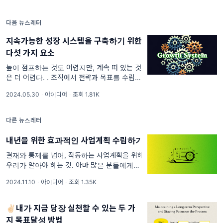
하지만 저번 콘텐츠 ‘분석을 위한 분석'에 지쳤
다면,
다음 뉴스레터
지속가능한 성장 시스템을 구축하기 위한
다섯 가지 요소
높이 점프하는 것도 어렵지만, 계속 떠 있는 것
은 더 어렵다. . 조직에서 전략과 목표를 수립하
는 이 지난하고 힘든 작업을 매 기간마다 반복
2024.05.30
·
아이디어
·
조회 1.81K
하는 이유는 여러가지가 있겠지만, 그중 가장
중요한 이유는 지속적인 성장을 하기 위함일 거
예요. 그리고 그
다른 뉴스레터
내년을 위한 효과적인 사업계획 수립하기
결재와 통제를 넘어, 작동하는 사업계획을 위해
우리가 알아야 하는 것. 아마 많은 분들에게 4
분기는 괴로운 시간일 것 같아요. 원대한 목표
2024.11.10
·
아이디어
·
조회 1.35K
와, 현실적인 가능성 사이에서 업무와 예산/인
력에 대한 계획을 수립해야 하는 시기일 테니까
요. 그래서 오늘은 지금
✌🏻내가 지금 당장 실천할 수 있는 두 가
지 목표달성 방법